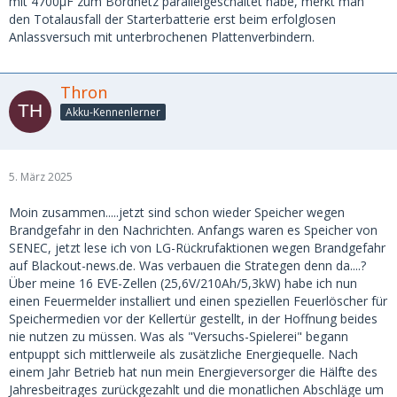
mit 4700µF zum Bordnetz parallelgeschaltet habe, merkt man
den Totalausfall der Starterbatterie erst beim erfolglosen
Anlassversuch mit unterbrochenen Plattenverbindern.
Thron
Akku-Kennenlerner
5. März 2025
Moin zusammen.....jetzt sind schon wieder Speicher wegen
Brandgefahr in den Nachrichten. Anfangs waren es Speicher von
SENEC, jetzt lese ich von LG-Rückrufaktionen wegen Brandgefahr
auf Blackout-news.de. Was verbauen die Strategen denn da....?
Über meine 16 EVE-Zellen (25,6V/210Ah/5,3kW) habe ich nun
einen Feuermelder installiert und einen speziellen Feuerlöscher für
Speichermedien vor der Kellertür gestellt, in der Hoffnung beides
nie nutzen zu müssen. Was als "Versuchs-Spielerei" begann
entpuppt sich mittlerweile als zusätzliche Energiequelle. Nach
einem Jahr Betrieb hat nun mein Energieversorger die Hälfte des
Jahresbeitrages zurückgezahlt und die monatlichen Abschläge um