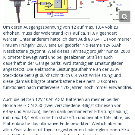
Um deren Ausgangsspannung von 12 auf max. 13,4 Volt zu
erhöhen, muss der Widerstand R11 auf ca. 11,8K geändert
werden. Unter anderem hatte ich dem Audi 80 B4 TDI von meiner
Frau im Frühjahr 2007, eine Billigsdorfer No-Name 12V 63Ah
Nassbatterie gegönnt. Weil dieses Fahrzeug pro Jahr nur ca. 2000
Kilometer bewegt wird und bei gesalzenen Straßen auch
dauerhaft in der Garage parkt, wird ständig ein Erhaltunglader
angesteckt. Die elektrische Leistungsaufnahme an der 230V
Steckdose beträgt durchschnittlich 0,4 Watt Wirkleistung und
diese (damals billigste Starterbatterie bei einem Diskonter)
funktioniert nach mittlerweile 17½ Jahren noch immer einwandfrei.
Auch die letzten 12V 10Ah AGM Batterien an meinen beiden
Honda Helix CN 250 (zwei verschiedene Billigst Chinesen von
eBay und Amazon), hielten dank permanenter Erhaltungsladung
mit max. 13,4 Volt immerhin stolze 15 und beinahe 16½ Jahre, bis
Plattenbrüche das ultimative Ende bewirkten. Weil ich aber an
allen Zweirädern mit thyristorgesteuerten Ladereglern einen Elko