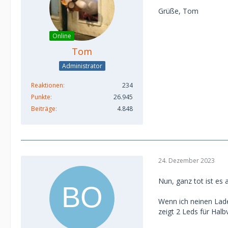
Grüße, Tom
Online
Tom
Administrator
Reaktionen
234
Punkte
26.945
Beiträge
4.848
24. Dezember 2023
Nun, ganz tot ist es 
Wenn ich neinen Lad
zeigt 2 Leds für Hal