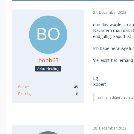
27. Dezember 2023
nun das würde ich auc
Nachdem man das Din
endgültigt kaputt is
Ich habe herausgefu
bobb65
Vielleicht hat jeman
Akku-Neuling
Lg.
Robert
Punkte
45
Beiträge
8
Einmal editiert, zulet
28. Dezember 2023