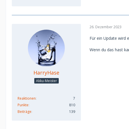
26. Dezember 2023
Für ein Update wird e
Wenn du das hast kan
HarryHase
Akku-Meister
Reaktionen
7
Punkte
810
Beiträge
139