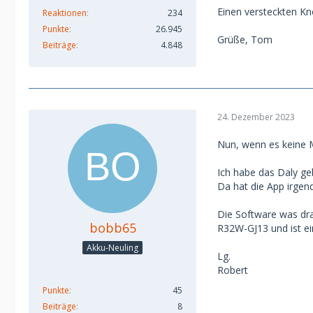
Einen versteckten K
Reaktionen
234
Punkte
26.945
Grüße, Tom
Beiträge
4.848
24. Dezember 2023
Nun, wenn es keine Mö
Ich habe das Daly ge
Da hat die App irgend
Die Software was drau
bobb65
R32W-GJ13 und ist ei
Akku-Neuling
Lg.
Robert
Punkte
45
Beiträge
8