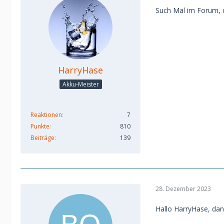
Such Mal im Forum, da
HarryHase
Akku-Meister
Reaktionen
7
Punkte
810
Beiträge
139
28. Dezember 2023
Hallo HarryHase, dan