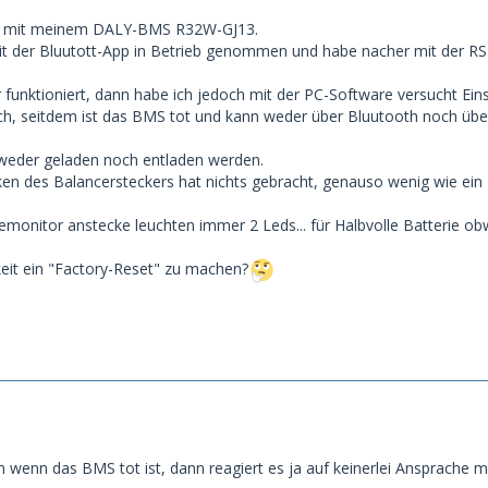
em mit meinem DALY-BMS R32W-GJ13.
t der Bluutott-App in Betrieb genommen und habe nacher mit der R
 funktioniert, dann habe ich jedoch mit der PC-Software versucht Ein
eich, seitdem ist das BMS tot und kann weder über Bluutooth noch ü
 weder geladen noch entladen werden.
ken des Balancersteckers hat nichts gebracht, genauso wenig wie ein 
emonitor anstecke leuchten immer 2 Leds... für Halbvolle Batterie obw
keit ein "Factory-Reset" zu machen?
nn wenn das BMS tot ist, dann reagiert es ja auf keinerlei Ansprache