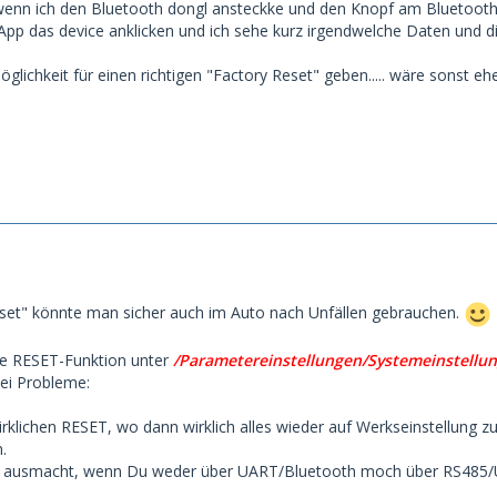
wenn ich den Bluetooth dongl ansteckke und den Knopf am Bluetooth
 App das device anklicken und ich sehe kurz irgendwelche Daten und d
lichkeit für einen richtigen "Factory Reset" geben..... wäre sonst eh
eset" könnte man sicher auch im Auto nach Unfällen gebrauchen.
ie RESET-Funktion unter
/Parametereinstellungen/Systemeinstellu
wei Probleme:
 wirklichen RESET, wo dann wirklich alles wieder auf Werkseinstellung
.
iel ausmacht, wenn Du weder über UART/Bluetooth moch über RS48