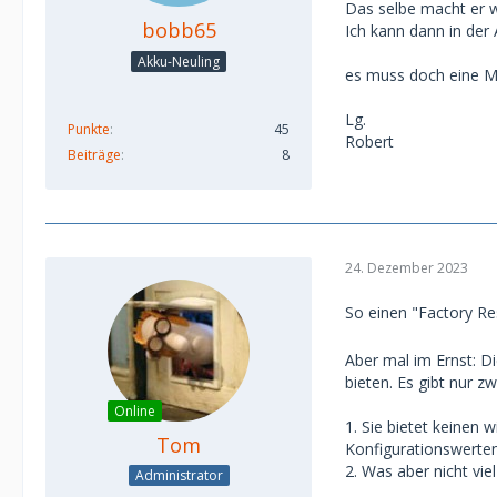
Das selbe macht er 
bobb65
Ich kann dann in der
Akku-Neuling
es muss doch eine Mög
Lg.
Punkte
45
Robert
Beiträge
8
24. Dezember 2023
So einen "Factory R
Aber mal im Ernst: D
bieten. Es gibt nur z
Online
1. Sie bietet keinen
Tom
Konfigurationswerten
2. Was aber nicht v
Administrator