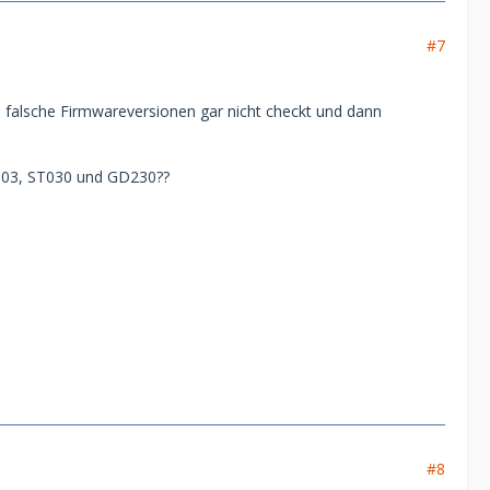
#7
falsche Firmwareversionen gar nicht checkt und dann
T103, ST030 und GD230??
#8