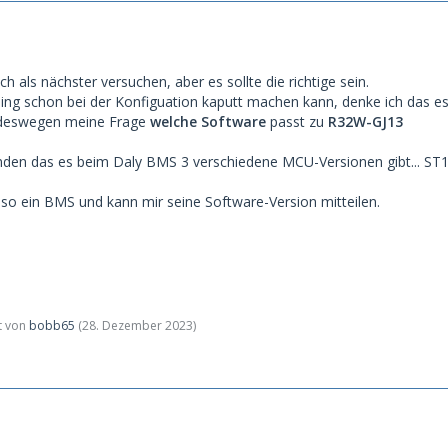
h als nächster versuchen, aber es sollte die richtige sein.
g schon bei der Konfiguation kaputt machen kann, denke ich das es 
t deswegen meine Frage
welche Software
passt zu
R32W-GJ13
nden das es beim Daly BMS 3 verschiedene MCU-Versionen gibt... S
d so ein BMS und kann mir seine Software-Version mitteilen.
zt von
bobb65
(
28. Dezember 2023
)