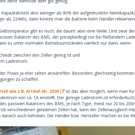
niert diese Methode aber gut genug.
Kapazitätstest also weniger als 80% der aufgedruckten Nennkapazit
er als 224Ah), dann könnte man die Batterie beim Händler reklamier
 Selbstreparatur gibt es noch, die dauert aber eine Weile: Und zwar d
assiven Balancer des BMS, der prinzipbedingt nur bei fließendem Lades
kann es unter normalen Betriebsumständen nämlich nur dann, wenn
chiede zwischen den Zellen gering ist und
dem Ladestrom.
der Praxis ja eher selten anzutreffen. Besonders gleichzeitig kommen s
gungen zu schaffen.
eil wie z.B. Artikel-Nr. 2030
ist das aber möglich, wenn man fü
destrom von ca. 1A einstellt. Der geringe Ladestrom ist erforderliuch,
des passiven Balancers des BMS, je nach Type, meist nur 20 bis 20
rob verschiedenen geladenen Zellen hat, kann der Zellenausgleich m
m danach auch behoben. Die Händler bzw. Hersteller machen es bei R