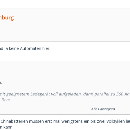
mburg
ind ja keine Automaten hier.
:
mit geeignetem Ladegerät voll aufgeladen, dann parallel zu 560 A
Boot.
Alles anzeigen
, also Lichtmaschine, Ladegerät, Ladeverteiler etc
e Chinabatterien müssen erst mal wenigstens ein bis zwei Vollzyklen 
er 230 Volt oder Lichtmaschine (Mitsubishi 115 A, Temperaturgest
n kann.
auf 14,x Volt, aber immer unter 14,6 Volt.