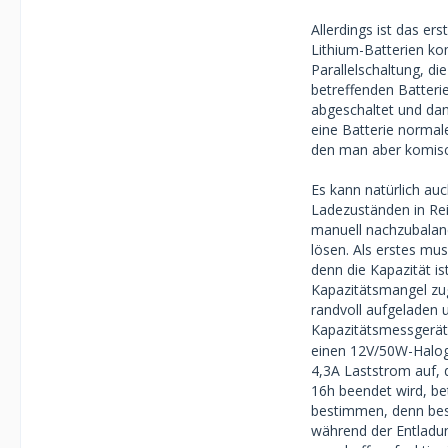
Allerdings ist das e
Eine Batterie ni
Lithium-Batterien k
Ladestrom fließt
Parallelschaltung, d
betreffenden Batteri
Einzeln angeschl
abgeschaltet und dan
eine Batterie normale
Hat jemand eine 
den man aber komisc
Die beiden Batter
Es kann natürlich auc
worden).
Ladezuständen in Rei
manuell nachzubalanc
Einfach mal tief
lösen. Als erstes mu
denn die Kapazität is
Kapazitätsmangel zug
randvoll aufgeladen 
Kapazitätsmessgerät,
einen 12V/50W-Haloge
4,3A Laststrom auf, 
16h beendet wird, be
bestimmen, denn beso
während der Entladun