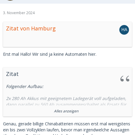
3. November 2024
Zitat von Hamburg
Erst mal Hallo! Wir sind ja keine Automaten hier.
Zitat
Folgender Aufbau:
2x 280 Ah Akkus mit geeignetem Ladegerät voll aufgeladen,
dann parallel zu 560 Ah zusammengeschaltet als Ersatz für
3x 95Ah AGM auf meinem Boot.
Alles anzeigen
Alles Li-geeignet, also Lichtmaschine, Ladegerät,
Genau, gerade billige Chinabatterien müssen erst mal wenigstens
Ladeverteiler etc
ein bis zwei Vollzyklen laufen, bevor man irgendwelche Aussagen