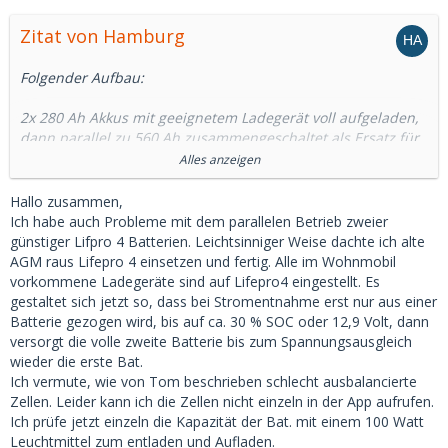
Zitat von Hamburg
Folgender Aufbau:
2x 280 Ah Akkus mit geeignetem Ladegerät voll aufgeladen,
dann parallel zu 560 Ah zusammengeschaltet als Ersatz für
3x 95Ah AGM auf meinem Boot.
Alles anzeigen
Alles Li-geeignet, also Lichtmaschine, Ladegerät,
Hallo zusammen,
Ladeverteiler etc
Ich habe auch Probleme mit dem parallelen Betrieb zweier
günstiger Lifpro 4 Batterien. Leichtsinniger Weise dachte ich alte
Beim Aufladen über 230 Volt oder Lichtmaschine (Mitsubishi
AGM raus Lifepro 4 einsetzen und fertig. Alle im Wohnmobil
115 A, Temperaturgesteuert) an meiner Diesel
vorkommene Ladegeräte sind auf Lifepro4 eingestellt. Es
Einbaumaschine steigt die Ladespannung auf 14,x Volt, aber
gestaltet sich jetzt so, dass bei Stromentnahme erst nur aus einer
immer unter 14,6 Volt.
Batterie gezogen wird, bis auf ca. 30 % SOC oder 12,9 Volt, dann
versorgt die volle zweite Batterie bis zum Spannungsausgleich
Eine Batterie nimmt den Ladestrom gut auf und balanciert
wieder die erste Bat.
intern gut. Die andere blockiert sehr schnell über dasBMS,
Ich vermute, wie von Tom beschrieben schlecht ausbalancierte
sobald Ladestrom fließt, wegen Überspannung einer Zelle
Zellen. Leider kann ich die Zellen nicht einzeln in der App aufrufen.
von vieren.
Ich prüfe jetzt einzeln die Kapazität der Bat. mit einem 100 Watt
Leuchtmittel zum entladen und Aufladen.