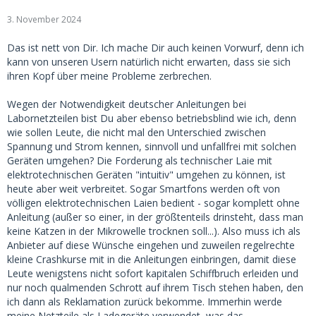
3. November 2024
Das ist nett von Dir. Ich mache Dir auch keinen Vorwurf, denn ich
kann von unseren Usern natürlich nicht erwarten, dass sie sich
ihren Kopf über meine Probleme zerbrechen.
Wegen der Notwendigkeit deutscher Anleitungen bei
Labornetzteilen bist Du aber ebenso betriebsblind wie ich, denn
wie sollen Leute, die nicht mal den Unterschied zwischen
Spannung und Strom kennen, sinnvoll und unfallfrei mit solchen
Geräten umgehen? Die Forderung als technischer Laie mit
elektrotechnischen Geräten "intuitiv" umgehen zu können, ist
heute aber weit verbreitet. Sogar Smartfons werden oft von
völligen elektrotechnischen Laien bedient - sogar komplett ohne
Anleitung (außer so einer, in der größtenteils drinsteht, dass man
keine Katzen in der Mikrowelle trocknen soll...). Also muss ich als
Anbieter auf diese Wünsche eingehen und zuweilen regelrechte
kleine Crashkurse mit in die Anleitungen einbringen, damit diese
Leute wenigstens nicht sofort kapitalen Schiffbruch erleiden und
nur noch qualmenden Schrott auf ihrem Tisch stehen haben, den
ich dann als Reklamation zurück bekomme. Immerhin werde
meine Netzteile als Ladegeräte verwendet, was das