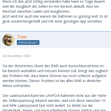
Wenn ich das jetzt richtig verstanden habe kann es Tage dauern
Grüße, Tom
weil der Ausgleich der Zellen im mA Bereich abläuft. Also ein
Wechsel zwischen Laden und Ausgleichen.
Jetzt wird mir auch klar warum die Batterien so günstig sind. Es ist
grob zusammengestellt und mit einer günstigen App versehen.
Tom
Administrator
24. November 2024
Da der Strommess-Shunt des BMS auch Kurzschlussströme im
kA-Bereich aushalten und messen können soll, bringt das zugleich
das Problem mit, dass kleine Ströme nur noch schlecht aufgelöst
werden können. Dieses Problem ist bei allen BMS in ähnlicher
Weise vorhanden.
Der Ladezustand kann bei LiFePO4-Batterien nicht aus der Höhe
der Zellenspannung erkannt werden, weil sich diese zwischen 10
und 90% Ladezustand fast nicht ändert. So bleibt nur die
Möglichkeit, hinein- und herausfließende Ströme zeitlich und von