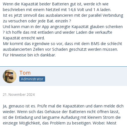
Einzeln angeschlossen kann die Batterie aber Strom
Wenn die Kapazität beider Batterien gut ist, werde ich wie
abgeben.
beschrieben mit einem Netzteil mit 14,6 Volt und 1 A laden.
Ist es jetzt sinnvoll das ausbalancieren mit der parallel Verbindung
Hat jemand eine Idee zur Abhilfe?
zu versuchen oder jede Bat. einzeln ?
Und kann man in der App angezeigte Kapazität glauben schenken
Die beiden Batterien sind baugleich, gleiche Kapazität, ganz
? Ich hoffe das mit entladen und wieder Laden die verkaufte
neu (d.h., sie sind beide noch nicht mehr als grob 20 Ah
Kapazität erreicht wird.
entladen worden).
Mir kommt das irgendwie so vor, dass mit dem BMS die schlecht
ausbalancierten Zellen vor Schaden geschützt werden müssen.
Einfach mal tiefer entladen und dann probieren, was
Für Hinweise bin ich dankbar.
passiert?
Tom
Administrator
21. November 2024
Ja, genauso ist es. Prüfe mal die Kapazitäten und dann melde dich
wieder. Wenn sich das Gehäuse der Batterien nicht öffnen lässt,
ist die Entladung und langsame Aufladung mit kleinem Strom die
einziege Möglichkeit, das Problem zu beseitigen. Wobei: Meist