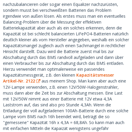
nachzubalancieren oder sogar einen Equalizer nachzurüsten,
sondern musst bei verschweißten Batterien das Problem
irgendwie von außen lösen. Als erstes muss man ein eventuelles
Balancing-Problem über die Messung der effektiven
Batteriekapazität aber auch als ein solches erkennen, denn die
Kapazität ist bei schlecht balancierten LiFePO4-Batterien natürlich
deutlich kleiner als vom Hersteller angegeben, weshalb ein solcher
Kapazitätsmangel zugleich auch einen Sachmangel in rechtlicher
Hinsicht darstellt. Dazu wird die Batterie zuerst mal bis zur
Abschaltung durch das BMS randvoll aufgeladen und dann über
einen Verbraucher bis zur Abschaltung durch das BMS entladen.
Hierzu verwendet man optimalerweise ein passendes
Kapazitätsmessgerät, z.B. den kleinen
Kapazitätsmesser
Artikel-Nr. 2122
aus meinem Shop. Man kann aber auch eine
12V-Lampe verwenden, z.B. einen 12V/50W-Halogenstrahler,
muss dann aber die Zeit bis zur Abschaltung messen. Eine Last
mit 12V/50W nimmt aus einer Batterie mit 12V etwa 4,3A
Laststrom auf, das sind also pro Stunde 4,3Ah. Wenn die
Entladung der voll aufgeladenen 100Ah-Batterie durch eine solche
Lampe vom BMS nach 16h beendet wird, beträgt die so
"gemessene" Kapazität 16h x 4,3A = 68,8Ah. So kann man auch
mit einfachen Mitteln die Kapaizät wenigstens ungefähr