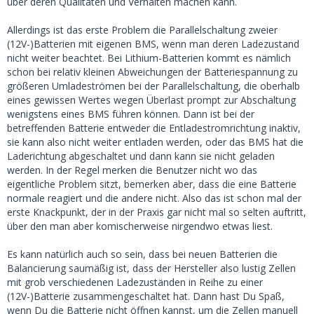
über deren Qualitäten und Verhalten machen kann.
Beim Aufladen über 230 Volt oder Lichtmaschine (Mitsubishi
115 A, Temperaturgesteuert) an meiner Diesel
Allerdings ist das erste Problem die Parallelschaltung zweier
Einbaumaschine steigt die Ladespannung auf 14,x Volt, aber
(12V-)Batterien mit eigenen BMS, wenn man deren Ladezustand
immer unter 14,6 Volt.
nicht weiter beachtet. Bei Lithium-Batterien kommt es nämlich
schon bei relativ kleinen Abweichungen der Batteriespannung zu
Eine Batterie nimmt den Ladestrom gut auf und balanciert
größeren Umladeströmen bei der Parallelschaltung, die oberhalb
intern gut. Die andere blockiert sehr schnell über dasBMS,
eines gewissen Wertes wegen Überlast prompt zur Abschaltung
sobald Ladestrom fließt, wegen Überspannung einer Zelle
wenigstens eines BMS führen können. Dann ist bei der
von vieren.
betreffenden Batterie entweder die Entladestromrichtung inaktiv,
sie kann also nicht weiter entladen werden, oder das BMS hat die
Einzeln angeschlossen kann die Batterie aber Strom
Laderichtung abgeschaltet und dann kann sie nicht geladen
abgeben.
werden. In der Regel merken die Benutzer nicht wo das
eigentliche Problem sitzt, bemerken aber, dass die eine Batterie
Hat jemand eine Idee zur Abhilfe?
normale reagiert und die andere nicht. Also das ist schon mal der
erste Knackpunkt, der in der Praxis gar nicht mal so selten auftritt,
Die beiden Batterien sind baugleich, gleiche Kapazität, ganz
über den man aber komischerweise nirgendwo etwas liest.
neu (d.h., sie sind beide noch nicht mehr als grob 20 Ah
entladen worden).
Es kann natürlich auch so sein, dass bei neuen Batterien die
Balancierung saumäßig ist, dass der Hersteller also lustig Zellen
Einfach mal tiefer entladen und dann probieren, was
mit grob verschiedenen Ladezuständen in Reihe zu einer
passiert?
(12V-)Batterie zusammengeschaltet hat. Dann hast Du Spaß,
wenn Du die Batterie nicht öffnen kannst, um die Zellen manuell