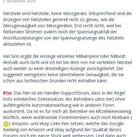
3. November 2024
Netzteile sind Netzteile, keine Messgeräte. Entsprechend sind die
Anzeigen von Netzteilen generell nicht so genau, wie die
Messgenauigkeit von Messgeräten. Erst recht nicht, weil bei
fließenden Strömen zudem noch der Spannungsabfall der
Anschlussleistungen von der Spannungsanzeige des Netzteils
abzuziehen ist.
Viel Sinn ergibt die Anzeige einzelner Milliampere oder Millivolt
deshalb auch nicht und ich bin bei dem von mir verlinkten Netzteil
auch wieder zu einer dreistelligen Anzeige zurückgekehrt. Die
suggeriert wenigstens keine übertriebene Genauigkeit, die sie
schon aus technischen Gründen nicht einhalten kann.
Btw:
Das hier ist ein Händler-Supportforum, dass in der Regel
trotz erheblichen Zeiteinsatzes des Betreibers (also mir) ohne
aufdringeliche Automatenwerbung wie in anderen Foren
auskommt. Da ist es für mich als Betreiber ein klitzekleineswenig
dööflich, wenn wohlmeinde Forenmembers auch noch klickbare (
) Amazon- und ebay-Links hier setzen, welche das Google-
Ranking von Amazon und ebay aufgrund der Qualität dieses
Forums noch ein ganze Stück weit verbessern. Und dann auch