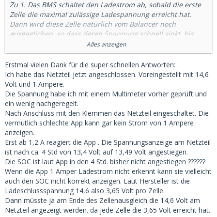
Zu 1. Das BMS schaltet den Ladestrom ab, sobald die erste
Zelle die maximal zulässige Ladespannung erreicht hat.
Dann wird diese Zelle natürlich vom Balancer noch
ausgeglichen, so dass deren Spannung schnell sinkt, bis
dann das BMS die Ladung wieder zulässt und die Spannung
Alles anzeigen
der Zelle wieder steigt. Dann schaltet das BMS wieder ab
und dieser Zyklus wiederholt sich dann noch viele Male. Auf
Erstmal vielen Dank für die super schnellen Antworten:
diese Weise sollte nach einigen Tagen ein recht guter
Ich habe das Netzteil jetzt angeschlossen. Voreingestellt mit 14,6
Zellenausgleich bei 100% Ladezustand möglich werden.
Volt und 1 Ampere.
Die Spannung habe ich mit einem Multimeter vorher geprüft und
Zu 2. Das BMS schwingt, es taugt nichts, oder hat ne Macke.
ein wenig nachgeregelt.
Nach Anschluss mit den Klemmen das Netzteil eingeschaltet. Die
vermutlich schlechte App kann gar kein Strom von 1 Ampere
Zu 3. Geht auch, aber nicht so gut, wie einzeln am 1A-
anzeigen.
Netzteil, weil man den Ladestrom bei mehreren parallel
Erst ab 1,2 A reagiert die App . Die Spannungsanzeige am Netzteil
geschalteten Batterien nicht mehr steuern kann. Hier fließt
ist nach ca. 4 Std von 13,4 Volt auf 13,49 Volt angestiegen.
dann durch das wechselseitige Ein- und Ausschalten der
Die SOC ist laut App in den 4 Std. bisher nicht angestiegen ??????
BMS abwechselnd Entladestrom aus Batterie A mit der
Wenn die App 1 Amper Ladestrom nicht erkennt kann sie vielleicht
höheren Spannung als Ladestrom in Batterie B mit
auch den SOC nicht korrekt anzeigen. Laut Hersteller ist die
niedrigerer Spannung. Sollte aber über die Zeit auch
Ladeschlussspannung 14,6 also 3,65 Volt pro Zelle.
funktionieren. Wichtig ist, dass immer Ladestrom angeboten
Dann müsste ja am Ende des Zellenausgleich die 14,6 Volt am
wird und genügend Zeit zum Ausgleich.
Netzteil angezeigt werden. da jede Zelle die 3,65 Volt erreicht hat.