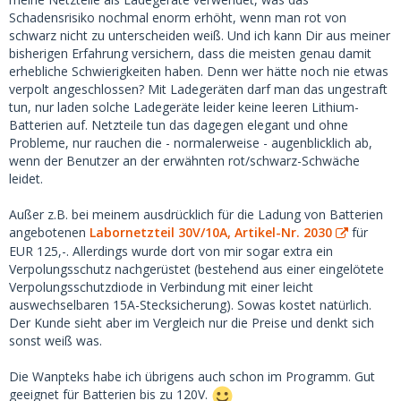
Schadensrisiko nochmal enorm erhöht, wenn man rot von
schwarz nicht zu unterscheiden weiß. Und ich kann Dir aus meiner
bisherigen Erfahrung versichern, dass die meisten genau damit
erhebliche Schwierigkeiten haben. Denn wer hätte noch nie etwas
verpolt angeschlossen? Mit Ladegeräten darf man das ungestraft
tun, nur laden solche Ladegeräte leider keine leeren Lithium-
Batterien auf. Netzteile tun das dagegen elegant und ohne
Probleme, nur rauchen die - normalerweise - augenblicklich ab,
wenn der Benutzer an der erwähnten rot/schwarz-Schwäche
leidet.
Außer z.B. bei meinem ausdrücklich für die Ladung von Batterien
angebotenen
Labornetzteil 30V/10A, Artikel-Nr. 2030
für
EUR 125,-. Allerdings wurde dort von mir sogar extra ein
Verpolungsschutz nachgerüstet (bestehend aus einer eingelötete
Verpolungsschutzdiode in Verbindung mit einer leicht
auswechselbaren 15A-Stecksicherung). Sowas kostet natürlich.
Der Kunde sieht aber im Vergleich nur die Preise und denkt sich
sonst weiß was.
Die Wanpteks habe ich übrigens auch schon im Programm. Gut
geeignet für Batterien bis zu 120V.