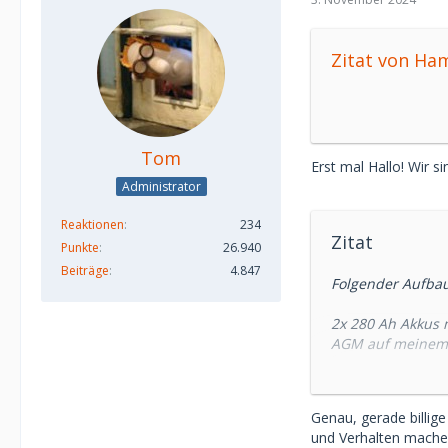
Zitat von Ha
Tom
Erst mal Hallo! Wir s
Administrator
Reaktionen
234
Zitat
Punkte
26.940
Beiträge
4.847
Folgender Aufbau
2x 280 Ah Akkus 
AGM auf meinem 
Alles Li-geeignet
Genau, gerade billig
Beim Aufladen üb
und Verhalten mache
die Ladespannung 