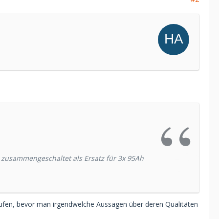
h zusammengeschaltet als Ersatz für 3x 95Ah
laufen, bevor man irgendwelche Aussagen über deren Qualitäten
euert) an meiner Diesel Einbaumaschine steigt