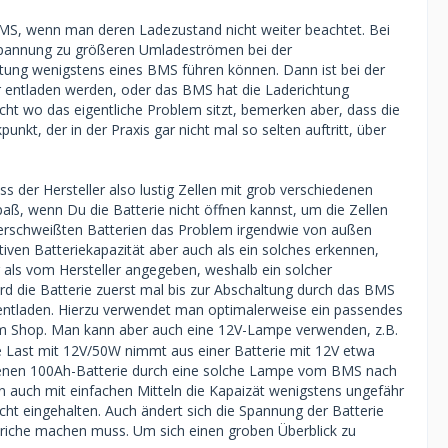
n BMS, wenn man deren Ladezustand nicht weiter beachtet. Bei
lockiert sehr schnell über dasBMS, sobald
espannung zu größeren Umladeströmen bei der
ltung wenigstens eines BMS führen können. Dann ist bei der
ter entladen werden, oder das BMS hat die Laderichtung
cht wo das eigentliche Problem sitzt, bemerken aber, dass die
unkt, der in der Praxis gar nicht mal so selten auftritt, über
ide noch nicht mehr als grob 20 Ah entladen
ss der Hersteller also lustig Zellen mit grob verschiedenen
ß, wenn Du die Batterie nicht öffnen kannst, um die Zellen
verschweißten Batterien das Problem irgendwie von außen
iven Batteriekapazität aber auch als ein solches erkennen,
er als vom Hersteller angegeben, weshalb ein solcher
ird die Batterie zuerst mal bis zur Abschaltung durch das BMS
 entladen. Hierzu verwendet man optimalerweise ein passendes
 Shop. Man kann aber auch eine 12V-Lampe verwenden, z.B.
e Last mit 12V/50W nimmt aus einer Batterie mit 12V etwa
ladenen 100Ah-Batterie durch eine solche Lampe vom BMS nach
n auch mit einfachen Mitteln die Kapaizät wenigstens ungefähr
t eingehalten. Auch ändert sich die Spannung der Batterie
triche machen muss. Um sich einen groben Überblick zu