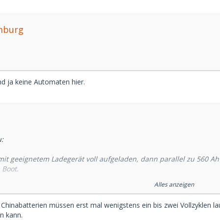
mburg
ind ja keine Automaten hier.
:
mit geeignetem Ladegerät voll aufgeladen, dann parallel zu 560 A
Boot.
Alles anzeigen
, also Lichtmaschine, Ladegerät, Ladeverteiler etc
e Chinabatterien müssen erst mal wenigstens ein bis zwei Vollzyklen 
er 230 Volt oder Lichtmaschine (Mitsubishi 115 A, Temperaturgest
n kann.
auf 14,x Volt, aber immer unter 14,6 Volt.