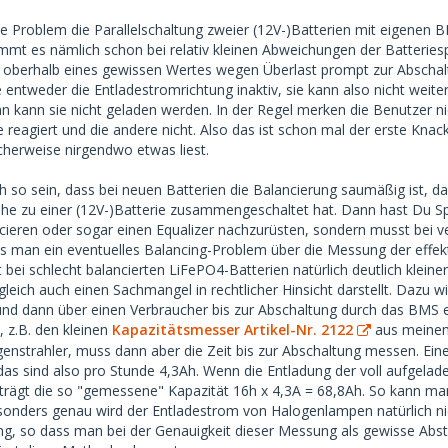
rste Problem die Parallelschaltung zweier (12V-)Batterien mit eigene
mmt den Ladestrom gut auf und balanciert intern gut. Die andere b
ommt es nämlich schon bei relativ kleinen Abweichungen der Batteri
, wegen Überspannung einer Zelle von vieren.
ie oberhalb eines gewissen Wertes wegen Überlast prompt zur Abscha
e entweder die Entladestromrichtung inaktiv, sie kann also nicht wei
ossen kann die Batterie aber Strom abgeben.
n kann sie nicht geladen werden. In der Regel merken die Benutzer ni
 reagiert und die andere nicht. Also das ist schon mal der erste Knackp
Idee zur Abhilfe?
herweise nirgendwo etwas liest.
ien sind baugleich, gleiche Kapazität, ganz neu (d.h., sie sind be
h so sein, dass bei neuen Batterien die Balancierung saumäßig ist, da
he zu einer (12V-)Batterie zusammengeschaltet hat. Dann hast Du Spa
ieren oder sogar einen Equalizer nachzurüsten, sondern musst bei 
er entladen und dann probieren, was passiert?
ss man ein eventuelles Balancing-Problem über die Messung der effekt
t bei schlecht balancierten LiFePO4-Batterien natürlich deutlich klein
leich auch einen Sachmangel in rechtlicher Hinsicht darstellt. Dazu w
und dann über einen Verbraucher bis zur Abschaltung durch das BMS
 z.B. den kleinen
Kapazitätsmesser Artikel-Nr. 2122
aus meinem
nstrahler, muss dann aber die Zeit bis zur Abschaltung messen. Ein
das sind also pro Stunde 4,3Ah. Wenn die Entladung der voll aufge
trägt die so "gemessene" Kapazität 16h x 4,3A = 68,8Ah. So kann ma
nders genau wird der Entladestrom von Halogenlampen natürlich nich
g, so dass man bei der Genauigkeit dieser Messung als gewisse Abs