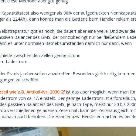
niert diese Methode aber gut genug.
Kapazitätstest also weniger als 80% der aufgedruckten Nennkapazit
er als 224Ah), dann könnte man die Batterie beim Händler reklamier
 Selbstreparatur gibt es noch, die dauert aber eine Weile: Und zwar d
assiven Balancer des BMS, der prinzipbedingt nur bei fließendem Lades
kann es unter normalen Betriebsumständen nämlich nur dann, wenn
chiede zwischen den Zellen gering ist und
dem Ladestrom.
der Praxis ja eher selten anzutreffen. Besonders gleichzeitig kommen s
gungen zu schaffen.
eil wie z.B. Artikel-Nr. 2030
ist das aber möglich, wenn man fü
destrom von ca. 1A einstellt. Der geringe Ladestrom ist erforderliuch,
des passiven Balancers des BMS, je nach Type, meist nur 20 bis 20
rob verschiedenen geladenen Zellen hat, kann der Zellenausgleich m
m danach auch behoben. Die Händler bzw. Hersteller machen es bei R