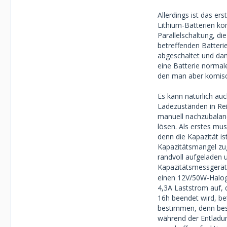
Allerdings ist das e
Eine Batterie ni
Lithium-Batterien k
Ladestrom fließt
Parallelschaltung, d
betreffenden Batteri
Einzeln angeschl
abgeschaltet und dan
eine Batterie normale
Hat jemand eine 
den man aber komisc
Die beiden Batter
Es kann natürlich auc
worden).
Ladezuständen in Rei
manuell nachzubalanc
Einfach mal tief
lösen. Als erstes mu
denn die Kapazität is
Kapazitätsmangel zug
randvoll aufgeladen 
Kapazitätsmessgerät,
einen 12V/50W-Haloge
4,3A Laststrom auf, 
16h beendet wird, be
bestimmen, denn beso
während der Entladun