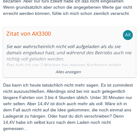
bezahlen. Aber nur fürs Etikett habe ich das nicht eingesehen.
Wenn grundsätzlich aber schon die angegebenen Werte gar nicht
erreicht werden können, fühle ich mich schon ziemlich verarscht.
Zitat von AX3300
Sie war wahrscheinlich nicht voll aufgeladen als du sie
damals eingebaut hast, und während des Betriebs auch nie
richtig voll geladen worden.
Das hab ich vor 2 Wochen bei meinen Nachbarn erlebt.
Sie haben eine neue Starterbatterie eingebaut mit einer
Alles anzeigen
Spannung von 14,4V.
Das Auto wird täglich nur ca. 8km bewegt, und alle 2
Das kann ich heute tatsächlich nicht mehr sagen. Es ist zumindest
Wochen mal 60km.
nicht auszuschließen. Allerdings sind bei mir auch gelegentlich
Ich hab noch angeboten die neue Batterie am WE
längere Fahrten von 3 bis 4 Stunden üblich. Unter 30 Minuten nur
aufzuladen damit sie wenigstens am Anfang mal
sehr selten. Aber 14,4V ist doch auch mehr als voll. Wäre ich in
vollgeladen ist,
dem Fall auch nicht auf die Idee gekommen, die noch einmal ans
aber ihr Mann meinte, Sie soll doch schnell mal in eine
Ladegerät zu hängen. Oder hast du dich verschrieben? Denn
10km entfernte Stadt und wieder zurück fahren,
14,4V habe ich selbst kurz nach dem Laden noch nicht
dann wäre die Batterie auch voll.
gemessen…