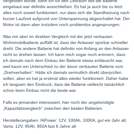
vergessen wurde, kann ich für den Zeitraum seit die Batterie
eingebaut war definitiv ausschließen. Es hat ja auch bis zu letzt
alles noch soweit funktioniert, nur dass sich die Standheizung nach
kurzer Laufzeit aufgrund von Unterspannung abgeschaltet hat. Der
Motor ist dann aber trotzdem noch problemlos angesprungen.
Was mir aber im direkten Vergleich mit der jetzt verbauten
Wohnmobilbatterie auffällt ist, dass der Anlasser spürbar schneller
dreht. Die andere Batterie hat definitiv von Anfang an den Anlasser
nicht so drehen lassen. Ich kann mich sogar noch erinnern, dass
ich damals nach dem Einbau der Batterie etwas enttäuscht war,
weil kaum ein Unterschied zu der davor verbauten Batterie vom
„Drehverhalten“. Hätte ich damals vermutlich direkt überprüfen
sollen, aber es hat ja erstmal alles wieder funktioniert. Daher habe
ich langsam den Eindruck, dass die Batterie vielleicht tatsächlich
schon beim Einbau nicht die beste war.
Falls es jemanden interessiert, hier noch der angekündigte
„Kapazitätsvergleich“ zwischen den beiden Batterien.
Herstellerangaben: HiPower: 12V, 100Ah, 1000A, gut ein Jahr alt;
Varta: 12V, 95Ah, 850A fast 8 Jahre alt