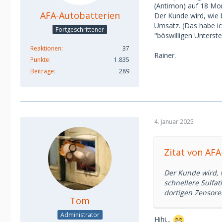
(Antimon) auf 18 Mon
AFA-Autobatterien
Der Kunde wird, wie 
Umsatz. (Das habe ic
Fortgeschrittener
"böswilligen Unterste
Reaktionen
37
Rainer.
Punkte
1.835
Beiträge
289
4. Januar 2025
Zitat von AF
Der Kunde wird, 
schnellere Sulfa
dortigen Zensore
Tom
Administrator
Hihi...