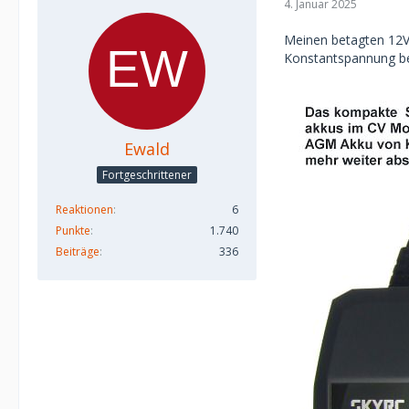
4. Januar 2025
Meinen betagten 12V
Konstantspannung b
Ewald
Fortgeschrittener
Reaktionen
6
Punkte
1.740
Beiträge
336