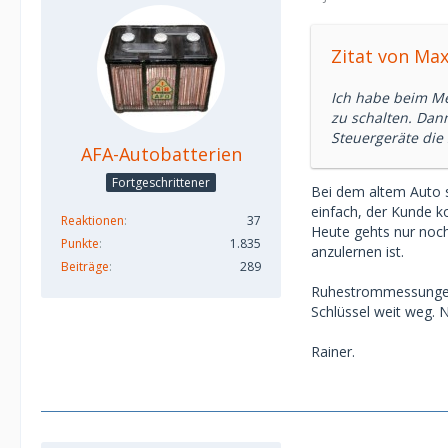
Zitat von Ma
Ich habe beim M
zu schalten. Dan
Steuergeräte die 
AFA-Autobatterien
Fortgeschrittener
Bei dem altem Auto s
einfach, der Kunde k
Reaktionen
37
Heute gehts nur noch
Punkte
1.835
anzulernen ist.
Beiträge
289
Ruhestrommessungen m
Schlüssel weit weg.
Rainer.