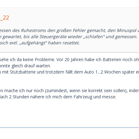
x_22
essen des Ruhestroms den großen Fehler gemacht, den Minuspol
n gewartet, bis alle Steuergeräte wieder „schlafen“ und gemesse
sich evtl. „aufgehängt“ haben resettet.
ehe ich da keine Probleme. Vor 20 Jahren habe ich Batterien noch o
onnte gleich drauf warten.
 mit Stützbatterie und trotzdem fällt dem Auto 1...2 Wochen später e
ache ich nur noch (zumindest, wenn sie korrekt sein sollen), indem 
 Nach 2 Stunden nähere ich mich dem Fahrzeug und messe.