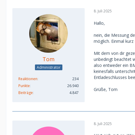
8. Juli 2025
Hallo,
nein, die Messung de
möglich. Einmal kurz 
Mit dem von dir gezei
Tom
unbedingt beachtet we
also entweder ein B
Administrator
keinesfalls untersch
Entladeschlusses bee
Reaktionen
234
Punkte
26.940
Grüße, Tom
Beiträge
4.847
8. Juli 2025