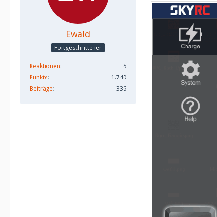
Ewald
Fortgeschrittener
Reaktionen
6
Punkte
1.740
Beiträge
336