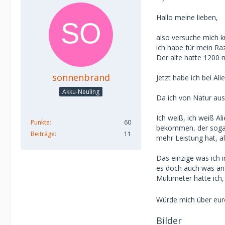
Hallo meine lieben,
also versuche mich k
ich habe für mein Ra
Der alte hatte 1200 
sonnenbrand
Jetzt habe ich bei Al
Akku-Neuling
Da ich von Natur au
Ich weiß, ich weiß Al
Punkte
60
bekommen, der soga
Beiträge
11
mehr Leistung hat, al
Das einzige was ich
es doch auch was an
Multimeter hätte ich,
Würde mich über eure
Bilder