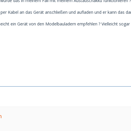
e würde das in meinem Fall mit meinem Austauschakku funktionieren ?
 per Kabel an das Gerät anschließen und aufladen und er kann das d
leicht ein Gerät von den Modelbauladern empfehlen ? Vielleicht sogar
m