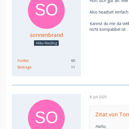
Hört sich gut an. Wi
Also headset einfach
Kannst du mir da viel
nicht kompatibel ist .
sonnenbrand
Akku-Neuling
Punkte
60
Beiträge
11
8. Juli 2025
Zitat von To
Hallo,