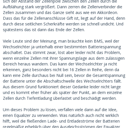
sich der Abstand der Zellenpole zwischen den Zellen durch die
Aufblähung stark vergrößert. Dann zerren die Zellenverbinder die
Zellen zusammen und das Ganze sieht aus wie ein Akkordeon.
Dass das für die Zellenanschlüsse Gift ist, liegt auf der Hand, denn
durch diese seitlichen Scherkräfte werden sie schnell undicht. Und
spätestens das ist dann das Ende der Zellen.
Viele Leute sind der Meinung, man bräuchte kein BMS, weil der
Wechselrichter ja unterhalb einer bestimmten Batteriespannung
abschaltet. Das stimmt zwar, löst aber leider nicht das Problem,
wenn einzelne Zellen mit ihrer Spannungslage aus dem zulässigen
Bereich heraus wandern. Das kann der Wechselrichter ja nicht
erkennen, ganz besonders nicht bei 16 Zellen in Reihe, denn da
kann eine Zelle durchaus bei Null sein, bevor die Gesamtspannung
der Batterie unter die Abschaltschwelle des Wechselrichters fällt.
Aus diesem Grund funktioniert dieser Gedanke leider nicht lange
und es kommt eher früher als später der Punkt, an dem einzelne
Zellen durch Tiefentladung überlastet und beschädigt werden.
Um dieses Problem zu lösen, verfallen viele dann auf die Idee,
einen Equalizer zu verwenden. Was natürlich auch nicht wirklich
hilft, weil die fließenden Lade- und Entladeströme der Batterien
regelmäßig erheblich über den Ausgleichsströmen der Equalizer