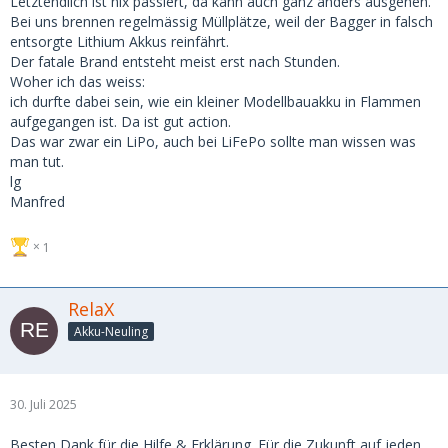
Letztendlich ist nix passiert, da kann auch ganz anders ausgehen.
Bei uns brennen regelmässig Müllplätze, weil der Bagger in falsch
entsorgte Lithium Akkus reinfährt.
Der fatale Brand entsteht meist erst nach Stunden.
Woher ich das weiss:
ich durfte dabei sein, wie ein kleiner Modellbauakku in Flammen
aufgegangen ist. Da ist gut action.
Das war zwar ein LiPo, auch bei LiFePo sollte man wissen was
man tut.
lg
Manfred
1
RelaX
Akku-Neuling
30. Juli 2025
Besten Dank für die Hilfe & Erklärung. Für die Zukunft auf jeden