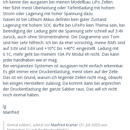
Ich kenne das ausgasen bei meinen Modellbau LiPo Zellen.
Hier führt meist Überlastung oder Tiefentladung mit hohem
Strom oder Lagerung mit hoher Spannung dazu.
Gasen ist bei Lithium Akkus definitiv kein guter Zustand.
Lagerung mit hohem SOC dürfte bei LiFePo kein Thema sein, bei
Beendigung der Ladung geht die Spannung sehr schnell auf 3.4V
zurück, auch ohne Stromentnahme. Die Diagramme von Tom
sind hier sehr hilfreich. Ich bin da eher vorsichtig, meine BMS sind
auf 3.0V und 3.6V und +10°C bis +40°C eingestellt. Ladung mit
0.1C, mehr geht bei meinem 10A PV Modul eh nicht. Das kann
jeder handhaben wie er mag.
Bei verspannten Systemen ist ausgasen nicht einfach erkennbar.
Es gibt immer eine Druckentlastung, meist oben auf der Zelle.
Das ist ein Grund, warum ich liegende Zellen nicht mag, obwohl
bei einigen Herstellern zulässig. Da kommt dann bei anprechen
der Druckentlastung der ganze Sabber raus. Das will ich nicht
noch einmal haben.
lg
Manfred
Einmal editiert, zuletzt von
Manfred Kramer
(
31. Juli 2025
) aus
folgendem Grund: Rechtschreibfehler