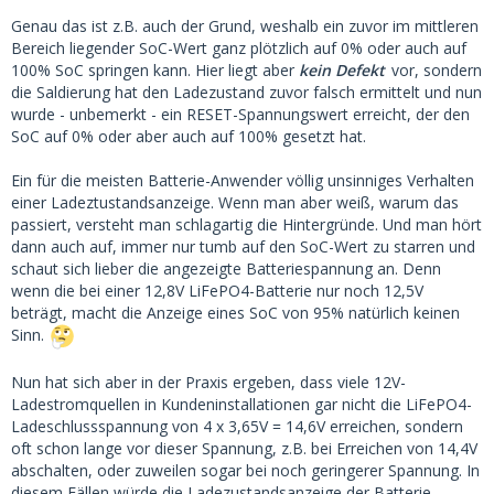
Genau das ist z.B. auch der Grund, weshalb ein zuvor im mittleren
Bereich liegender SoC-Wert ganz plötzlich auf 0% oder auch auf
100% SoC springen kann. Hier liegt aber
kein Defekt
vor, sondern
die Saldierung hat den Ladezustand zuvor falsch ermittelt und nun
wurde - unbemerkt - ein RESET-Spannungswert erreicht, der den
SoC auf 0% oder aber auch auf 100% gesetzt hat.
Ein für die meisten Batterie-Anwender völlig unsinniges Verhalten
einer Ladeztustandsanzeige. Wenn man aber weiß, warum das
passiert, versteht man schlagartig die Hintergründe. Und man hört
dann auch auf, immer nur tumb auf den SoC-Wert zu starren und
schaut sich lieber die angezeigte Batteriespannung an. Denn
wenn die bei einer 12,8V LiFePO4-Batterie nur noch 12,5V
beträgt, macht die Anzeige eines SoC von 95% natürlich keinen
Sinn.
Nun hat sich aber in der Praxis ergeben, dass viele 12V-
Ladestromquellen in Kundeninstallationen gar nicht die LiFePO4-
Ladeschlussspannung von 4 x 3,65V = 14,6V erreichen, sondern
oft schon lange vor dieser Spannung, z.B. bei Erreichen von 14,4V
abschalten, oder zuweilen sogar bei noch geringerer Spannung. In
diesem Fällen würde die Ladezustandsanzeige der Batterie