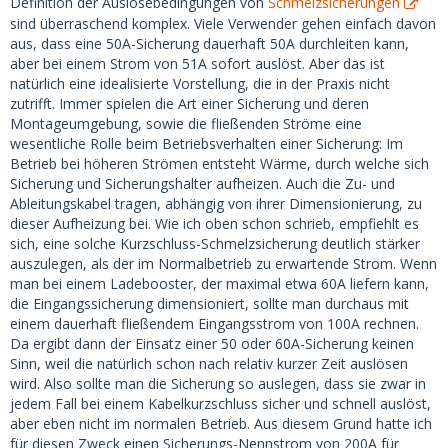
Definition der Auslösebedingungen von
Schmelzsicherungen
sind überraschend komplex. Viele Verwender gehen einfach davon
aus, dass eine 50A-Sicherung dauerhaft 50A durchleiten kann,
aber bei einem Strom von 51A sofort auslöst. Aber das ist
natürlich eine idealisierte Vorstellung, die in der Praxis nicht
zutrifft. Immer spielen die Art einer Sicherung und deren
Montageumgebung, sowie die fließenden Ströme eine
wesentliche Rolle beim Betriebsverhalten einer Sicherung: Im
Betrieb bei höheren Strömen entsteht Wärme, durch welche sich
Sicherung und Sicherungshalter aufheizen. Auch die Zu- und
Ableitungskabel tragen, abhängig von ihrer Dimensionierung, zu
dieser Aufheizung bei. Wie ich oben schon schrieb, empfiehlt es
sich, eine solche Kurzschluss-Schmelzsicherung deutlich stärker
auszulegen, als der im Normalbetrieb zu erwartende Strom. Wenn
man bei einem Ladebooster, der maximal etwa 60A liefern kann,
die Eingangssicherung dimensioniert, sollte man durchaus mit
einem dauerhaft fließendem Eingangsstrom von 100A rechnen.
Da ergibt dann der Einsatz einer 50 oder 60A-Sicherung keinen
Sinn, weil die natürlich schon nach relativ kurzer Zeit auslösen
wird. Also sollte man die Sicherung so auslegen, dass sie zwar in
jedem Fall bei einem Kabelkurzschluss sicher und schnell auslöst,
aber eben nicht im normalen Betrieb. Aus diesem Grund hatte ich
für diesen Zweck einen Sicherungs-Nennstrom von 200A für