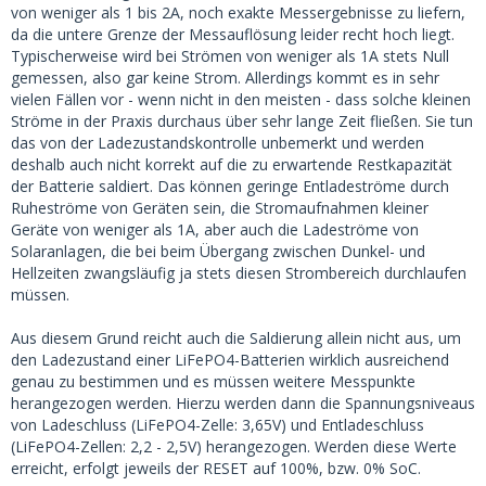
von weniger als 1 bis 2A, noch exakte Messergebnisse zu liefern,
da die untere Grenze der Messauflösung leider recht hoch liegt.
Typischerweise wird bei Strömen von weniger als 1A stets Null
gemessen, also gar keine Strom. Allerdings kommt es in sehr
vielen Fällen vor - wenn nicht in den meisten - dass solche kleinen
Ströme in der Praxis durchaus über sehr lange Zeit fließen. Sie tun
das von der Ladezustandskontrolle unbemerkt und werden
deshalb auch nicht korrekt auf die zu erwartende Restkapazität
der Batterie saldiert. Das können geringe Entladeströme durch
Ruheströme von Geräten sein, die Stromaufnahmen kleiner
Geräte von weniger als 1A, aber auch die Ladeströme von
Solaranlagen, die bei beim Übergang zwischen Dunkel- und
Hellzeiten zwangsläufig ja stets diesen Strombereich durchlaufen
müssen.
Aus diesem Grund reicht auch die Saldierung allein nicht aus, um
den Ladezustand einer LiFePO4-Batterien wirklich ausreichend
genau zu bestimmen und es müssen weitere Messpunkte
herangezogen werden. Hierzu werden dann die Spannungsniveaus
von Ladeschluss (LiFePO4-Zelle: 3,65V) und Entladeschluss
(LiFePO4-Zellen: 2,2 - 2,5V) herangezogen. Werden diese Werte
erreicht, erfolgt jeweils der RESET auf 100%, bzw. 0% SoC.