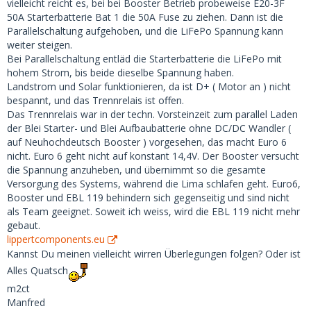
vielleicht reicht es, bei bei Booster Betrieb probeweise E20-3F
50A Starterbatterie Bat 1 die 50A Fuse zu ziehen. Dann ist die
Parallelschaltung aufgehoben, und die LiFePo Spannung kann
weiter steigen.
Bei Parallelschaltung entläd die Starterbatterie die LiFePo mit
hohem Strom, bis beide dieselbe Spannung haben.
Landstrom und Solar funktionieren, da ist D+ ( Motor an ) nicht
bespannt, und das Trennrelais ist offen.
Das Trennrelais war in der techn. Vorsteinzeit zum parallel Laden
der Blei Starter- und Blei Aufbaubatterie ohne DC/DC Wandler (
auf Neuhochdeutsch Booster ) vorgesehen, das macht Euro 6
nicht. Euro 6 geht nicht auf konstant 14,4V. Der Booster versucht
die Spannung anzuheben, und übernimmt so die gesamte
Versorgung des Systems, während die Lima schlafen geht. Euro6,
Booster und EBL 119 behindern sich gegenseitig und sind nicht
als Team geeignet. Soweit ich weiss, wird die EBL 119 nicht mehr
gebaut.
lippertcomponents.eu
Kannst Du meinen vielleicht wirren Überlegungen folgen? Oder ist
Alles Quatsch
m2ct
Manfred