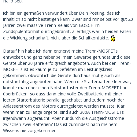
Hallo Seb,
ich bin einigermaßen verwundert über Dein Posting, das ich
inhaltlich so nicht bestätigen kann. Zwar sind mir selbst vor gut 20
Jahren zwei massive Trenn-Relais von BOSCH im
Zündspulenformat durchgebrannt, allerdings war in beiden Fällen
die Wicklung schadhaft, nicht aber die Schaltkontakte.
Darauf hin habe ich dann entnervt meine Trenn-MOSFETs
entwickelt und ganz nebenbei mein Gewerbe geründet und diese
Geräte über 20 Jahre erfolgreich angeboten. Auch bei den Trenn-
MOSFETs ist es kaum je zu Defekten im Leistungskreis
gekommen, obwohl ich die Geräte durchaus mutig auch als
notstartfähig angeboten habe: Wenn die Starterbatterie leer war,
konnte man über einen Notstarttaster den Trenn-MOSFET hart
überbrücken, so dass dann eine volle Zweitbatterie mit einer
leeren Starterbatterie parallel geschaltet und zudem noch der
Anlasserstrom des Motors durchgeleitet werden musste. Klar:
Wenn man zu lange orgelte, sind auch 300A Trenn-MOSFETs
irgendwann abgeraucht. Aber nur durch die Ausgleichsströme
zwischen zwei Batterien? Das ist zumindest nach meinem
Wissens nie vorgekommen.