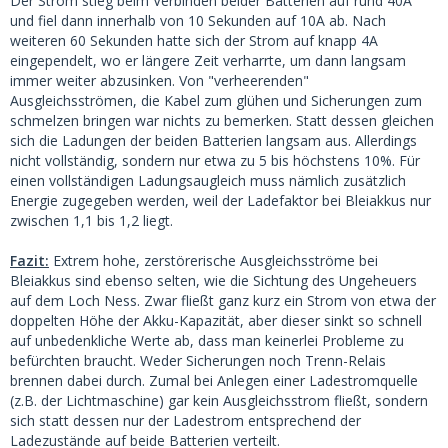
Der Strom stieg beim Verbinden beider Batterien auf rund 40A
und fiel dann innerhalb von 10 Sekunden auf 10A ab. Nach
weiteren 60 Sekunden hatte sich der Strom auf knapp 4A
eingependelt, wo er längere Zeit verharrte, um dann langsam
immer weiter abzusinken. Von "verheerenden"
Ausgleichsströmen, die Kabel zum glühen und Sicherungen zum
schmelzen bringen war nichts zu bemerken. Statt dessen gleichen
sich die Ladungen der beiden Batterien langsam aus. Allerdings
nicht vollständig, sondern nur etwa zu 5 bis höchstens 10%. Für
einen vollständigen Ladungsaugleich muss nämlich zusätzlich
Energie zugegeben werden, weil der Ladefaktor bei Bleiakkus nur
zwischen 1,1 bis 1,2 liegt.
Fazit:
Extrem hohe, zerstörerische Ausgleichsströme bei
Bleiakkus sind ebenso selten, wie die Sichtung des Ungeheuers
auf dem Loch Ness. Zwar fließt ganz kurz ein Strom von etwa der
doppelten Höhe der Akku-Kapazität, aber dieser sinkt so schnell
auf unbedenkliche Werte ab, dass man keinerlei Probleme zu
befürchten braucht. Weder Sicherungen noch Trenn-Relais
brennen dabei durch. Zumal bei Anlegen einer Ladestromquelle
(z.B. der Lichtmaschine) gar kein Ausgleichsstrom fließt, sondern
sich statt dessen nur der Ladestrom entsprechend der
Ladezustände auf beide Batterien verteilt.