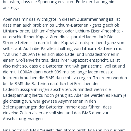
belasten, dass die Spannung erst zum Ende der Ladung hin
ansteigt.
Aber was mir das Wichtigste in diesem Zusammenhang ist, ist
dass man auch problemlos Lithium-Batterien - ganz gleich ob
Lithium-Ionen, Lithium-Polymer, oder Lithium-Eisen-Phosphat -
unterschiedlicher Kapazitäten direkt parallel laden darf: Die
Ströme teilen sich nämlich der Kapazität entsprechend ganz von
selbst auf. Auch die Parallelschaltung von Lithium-Batterien mit
1Ah und 1.000Ah teilen sich also Lade- und Entladeströmen in
einem Größenverhältnis, dass ihrer Kapazität entspricht. Es ist
also nicht so, dass die Batterien mit 1Ah ganz schnell voll ist und
die mit 1.000Ah dann noch 999 mal so lange laden müsste.
Insofern brauchen die BMS da nichts zu regeln. Trotzdem werden
beide BMS die Batterien natürlich bei Erreichen der
Ladeschlussspannungen abschalten, zumindest wenn die
Ladespannung hierzu hoch genug ist. Aber sie werden es kaum je
gleichzeitig tun, weil gewisse Asymmetrien in den
Zellenspannungen der Batterien immer dazu führen, dass
einzelne Zellen als erste voll sind und das BMS dann zur
Abschaltung zwingen.
Eins noch: Ein BMS "regelt" den Strom nicht. Es kann ihn nur hart