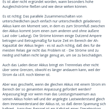
Es ist aber nicht ergründet worden, wann besonders hohe
Ausgleichströme fließen und wie diese wirken können.
Es ist richtig: Das parallele Zusammenschalten von
unterschiedlichen (auch einfach nur unterschiedlich geladenen)
Akkus kann ein Moment sein, in dem es zum Stromfluß zwischen
den Akkus kommt (vom einen zum anderen und ohne äußere
Last oder Ladung). Die Ströme können einige Dutzend Ampere
betragen und Betragsmäßig für kurze Zeit im Bereich der Ah-
Kapazität der Akkus liegen - es ist auch richtig, daß dies für die
meisten Relais gar nicht das Problem ist - Die Ströme sind zu
niedrig und halten nicht lange genug an, um sie zu beschädigen.
Auch das Laden dieser Akkus bringt ein Trennrelais eher nicht
über seine Grenzen, obwohl es länger andauern kann, weil der
Strom da i.d.R. noch kleiner ist.
Aber was geschieht, wenn die gleichen Akkus mit einem Strom im
Bereich der so genannten Anpassung gefordert werden?
Anpassung liegt vor wenn man das Leistungsmaximum aus
seinen Akkus holen will und der angelegte Lastwiederstand gleich
dem Innenwiederstand der Akkus ist, so daß deren Spannung sich
halbiert - typisches Beispiel ist ein Kaltstart eines Dieselmotors.