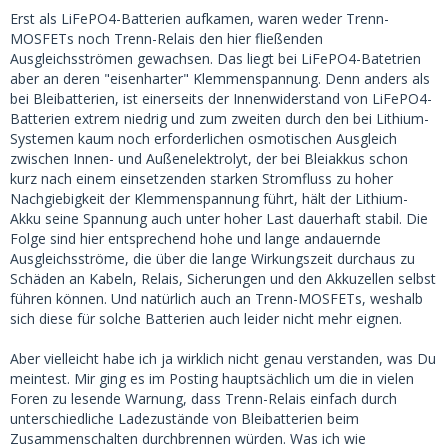
Erst als LiFePO4-Batterien aufkamen, waren weder Trenn-
MOSFETs noch Trenn-Relais den hier fließenden
Ausgleichsströmen gewachsen. Das liegt bei LiFePO4-Batetrien
aber an deren "eisenharter" Klemmenspannung. Denn anders als
bei Bleibatterien, ist einerseits der Innenwiderstand von LiFePO4-
Batterien extrem niedrig und zum zweiten durch den bei Lithium-
Systemen kaum noch erforderlichen osmotischen Ausgleich
zwischen Innen- und Außenelektrolyt, der bei Bleiakkus schon
kurz nach einem einsetzenden starken Stromfluss zu hoher
Nachgiebigkeit der Klemmenspannung führt, hält der Lithium-
Akku seine Spannung auch unter hoher Last dauerhaft stabil. Die
Folge sind hier entsprechend hohe und lange andauernde
Ausgleichsströme, die über die lange Wirkungszeit durchaus zu
Schäden an Kabeln, Relais, Sicherungen und den Akkuzellen selbst
führen können. Und natürlich auch an Trenn-MOSFETs, weshalb
sich diese für solche Batterien auch leider nicht mehr eignen.
Aber vielleicht habe ich ja wirklich nicht genau verstanden, was Du
meintest. Mir ging es im Posting hauptsächlich um die in vielen
Foren zu lesende Warnung, dass Trenn-Relais einfach durch
unterschiedliche Ladezustände von Bleibatterien beim
Zusammenschalten durchbrennen würden. Was ich wie