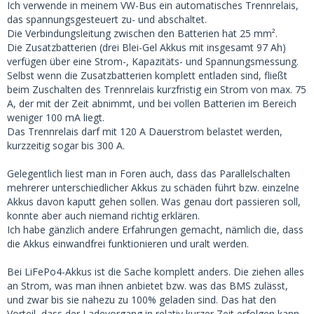
Ich verwende in meinem VW-Bus ein automatisches Trennrelais,
das spannungsgesteuert zu- und abschaltet.
Die Verbindungsleitung zwischen den Batterien hat 25 mm².
Die Zusatzbatterien (drei Blei-Gel Akkus mit insgesamt 97 Ah)
verfügen über eine Strom-, Kapazitäts- und Spannungsmessung.
Selbst wenn die Zusatzbatterien komplett entladen sind, fließt
beim Zuschalten des Trennrelais kurzfristig ein Strom von max. 75
A, der mit der Zeit abnimmt, und bei vollen Batterien im Bereich
weniger 100 mA liegt.
Das Trennrelais darf mit 120 A Dauerstrom belastet werden,
kurzzeitig sogar bis 300 A.
Gelegentlich liest man in Foren auch, dass das Parallelschalten
mehrerer unterschiedlicher Akkus zu schäden führt bzw. einzelne
Akkus davon kaputt gehen sollen. Was genau dort passieren soll,
konnte aber auch niemand richtig erklären.
Ich habe gänzlich andere Erfahrungen gemacht, nämlich die, dass
die Akkus einwandfrei funktionieren und uralt werden.
Bei LiFePo4-Akkus ist die Sache komplett anders. Die ziehen alles
an Strom, was man ihnen anbietet bzw. was das BMS zulässt,
und zwar bis sie nahezu zu 100% geladen sind. Das hat den
Vorteil, dass der Ladevorgang in relativ kurzer Zeit erfolgen kann,