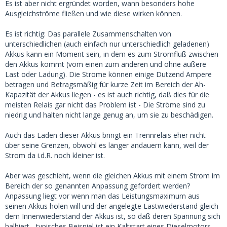
Es ist aber nicht ergründet worden, wann besonders hohe
Ausgleichströme fließen und wie diese wirken können.
Es ist richtig: Das parallele Zusammenschalten von
unterschiedlichen (auch einfach nur unterschiedlich geladenen)
Akkus kann ein Moment sein, in dem es zum Stromfluß zwischen
den Akkus kommt (vom einen zum anderen und ohne äußere
Last oder Ladung). Die Ströme können einige Dutzend Ampere
betragen und Betragsmäßig für kurze Zeit im Bereich der Ah-
Kapazität der Akkus liegen - es ist auch richtig, daß dies für die
meisten Relais gar nicht das Problem ist - Die Ströme sind zu
niedrig und halten nicht lange genug an, um sie zu beschädigen.
Auch das Laden dieser Akkus bringt ein Trennrelais eher nicht
über seine Grenzen, obwohl es länger andauern kann, weil der
Strom da i.d.R. noch kleiner ist.
Aber was geschieht, wenn die gleichen Akkus mit einem Strom im
Bereich der so genannten Anpassung gefordert werden?
Anpassung liegt vor wenn man das Leistungsmaximum aus
seinen Akkus holen will und der angelegte Lastwiederstand gleich
dem Innenwiederstand der Akkus ist, so daß deren Spannung sich
halbiert - typisches Beispiel ist ein Kaltstart eines Dieselmotors.