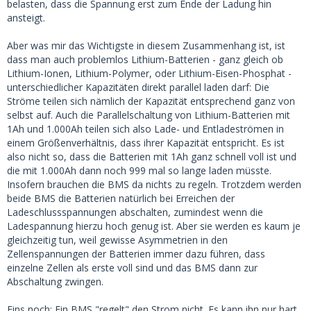
belasten, dass die Spannung erst zum Ende der Ladung hin
ansteigt.
Aber was mir das Wichtigste in diesem Zusammenhang ist, ist
dass man auch problemlos Lithium-Batterien - ganz gleich ob
Lithium-Ionen, Lithium-Polymer, oder Lithium-Eisen-Phosphat -
unterschiedlicher Kapazitäten direkt parallel laden darf: Die
Ströme teilen sich nämlich der Kapazität entsprechend ganz von
selbst auf. Auch die Parallelschaltung von Lithium-Batterien mit
1Ah und 1.000Ah teilen sich also Lade- und Entladeströmen in
einem Größenverhältnis, dass ihrer Kapazität entspricht. Es ist
also nicht so, dass die Batterien mit 1Ah ganz schnell voll ist und
die mit 1.000Ah dann noch 999 mal so lange laden müsste.
Insofern brauchen die BMS da nichts zu regeln. Trotzdem werden
beide BMS die Batterien natürlich bei Erreichen der
Ladeschlussspannungen abschalten, zumindest wenn die
Ladespannung hierzu hoch genug ist. Aber sie werden es kaum je
gleichzeitig tun, weil gewisse Asymmetrien in den
Zellenspannungen der Batterien immer dazu führen, dass
einzelne Zellen als erste voll sind und das BMS dann zur
Abschaltung zwingen.
Eins noch: Ein BMS "regelt" den Strom nicht. Es kann ihn nur hart