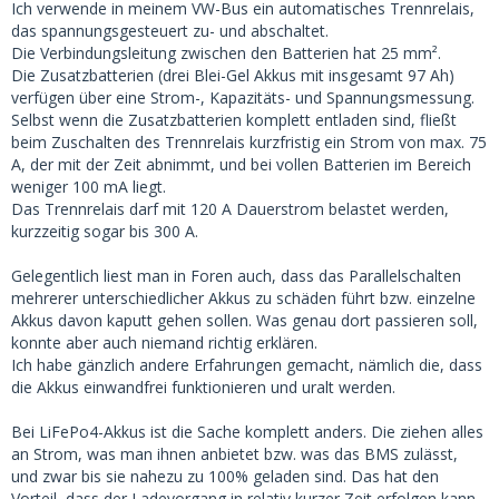
Ich verwende in meinem VW-Bus ein automatisches Trennrelais,
das spannungsgesteuert zu- und abschaltet.
Die Verbindungsleitung zwischen den Batterien hat 25 mm².
Die Zusatzbatterien (drei Blei-Gel Akkus mit insgesamt 97 Ah)
verfügen über eine Strom-, Kapazitäts- und Spannungsmessung.
Selbst wenn die Zusatzbatterien komplett entladen sind, fließt
beim Zuschalten des Trennrelais kurzfristig ein Strom von max. 75
A, der mit der Zeit abnimmt, und bei vollen Batterien im Bereich
weniger 100 mA liegt.
Das Trennrelais darf mit 120 A Dauerstrom belastet werden,
kurzzeitig sogar bis 300 A.
Gelegentlich liest man in Foren auch, dass das Parallelschalten
mehrerer unterschiedlicher Akkus zu schäden führt bzw. einzelne
Akkus davon kaputt gehen sollen. Was genau dort passieren soll,
konnte aber auch niemand richtig erklären.
Ich habe gänzlich andere Erfahrungen gemacht, nämlich die, dass
die Akkus einwandfrei funktionieren und uralt werden.
Bei LiFePo4-Akkus ist die Sache komplett anders. Die ziehen alles
an Strom, was man ihnen anbietet bzw. was das BMS zulässt,
und zwar bis sie nahezu zu 100% geladen sind. Das hat den
Vorteil, dass der Ladevorgang in relativ kurzer Zeit erfolgen kann,