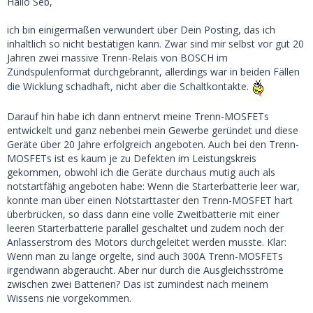
Hallo Seb,
ich bin einigermaßen verwundert über Dein Posting, das ich
inhaltlich so nicht bestätigen kann. Zwar sind mir selbst vor gut 20
Jahren zwei massive Trenn-Relais von BOSCH im
Zündspulenformat durchgebrannt, allerdings war in beiden Fällen
die Wicklung schadhaft, nicht aber die Schaltkontakte.
Darauf hin habe ich dann entnervt meine Trenn-MOSFETs
entwickelt und ganz nebenbei mein Gewerbe geründet und diese
Geräte über 20 Jahre erfolgreich angeboten. Auch bei den Trenn-
MOSFETs ist es kaum je zu Defekten im Leistungskreis
gekommen, obwohl ich die Geräte durchaus mutig auch als
notstartfähig angeboten habe: Wenn die Starterbatterie leer war,
konnte man über einen Notstarttaster den Trenn-MOSFET hart
überbrücken, so dass dann eine volle Zweitbatterie mit einer
leeren Starterbatterie parallel geschaltet und zudem noch der
Anlasserstrom des Motors durchgeleitet werden musste. Klar:
Wenn man zu lange orgelte, sind auch 300A Trenn-MOSFETs
irgendwann abgeraucht. Aber nur durch die Ausgleichsströme
zwischen zwei Batterien? Das ist zumindest nach meinem
Wissens nie vorgekommen.