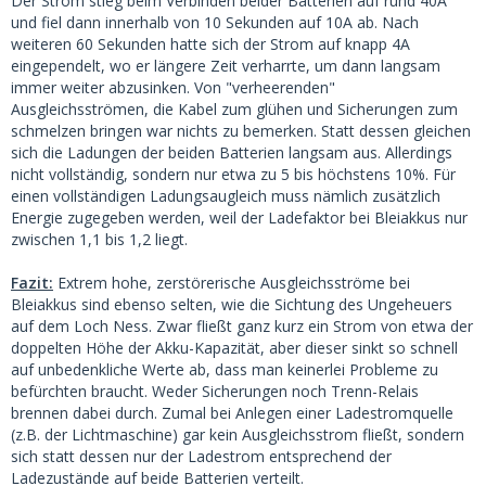
Der Strom stieg beim Verbinden beider Batterien auf rund 40A
und fiel dann innerhalb von 10 Sekunden auf 10A ab. Nach
weiteren 60 Sekunden hatte sich der Strom auf knapp 4A
eingependelt, wo er längere Zeit verharrte, um dann langsam
immer weiter abzusinken. Von "verheerenden"
Ausgleichsströmen, die Kabel zum glühen und Sicherungen zum
schmelzen bringen war nichts zu bemerken. Statt dessen gleichen
sich die Ladungen der beiden Batterien langsam aus. Allerdings
nicht vollständig, sondern nur etwa zu 5 bis höchstens 10%. Für
einen vollständigen Ladungsaugleich muss nämlich zusätzlich
Energie zugegeben werden, weil der Ladefaktor bei Bleiakkus nur
zwischen 1,1 bis 1,2 liegt.
Fazit:
Extrem hohe, zerstörerische Ausgleichsströme bei
Bleiakkus sind ebenso selten, wie die Sichtung des Ungeheuers
auf dem Loch Ness. Zwar fließt ganz kurz ein Strom von etwa der
doppelten Höhe der Akku-Kapazität, aber dieser sinkt so schnell
auf unbedenkliche Werte ab, dass man keinerlei Probleme zu
befürchten braucht. Weder Sicherungen noch Trenn-Relais
brennen dabei durch. Zumal bei Anlegen einer Ladestromquelle
(z.B. der Lichtmaschine) gar kein Ausgleichsstrom fließt, sondern
sich statt dessen nur der Ladestrom entsprechend der
Ladezustände auf beide Batterien verteilt.