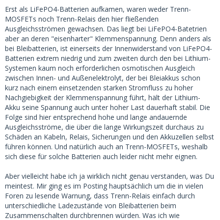
Erst als LiFePO4-Batterien aufkamen, waren weder Trenn-
MOSFETs noch Trenn-Relais den hier fließenden
Ausgleichsströmen gewachsen. Das liegt bei LiFePO4-Batetrien
aber an deren "eisenharter" Klemmenspannung. Denn anders als
bei Bleibatterien, ist einerseits der Innenwiderstand von LiFePO4-
Batterien extrem niedrig und zum zweiten durch den bei Lithium-
Systemen kaum noch erforderlichen osmotischen Ausgleich
zwischen Innen- und Außenelektrolyt, der bei Bleiakkus schon
kurz nach einem einsetzenden starken Stromfluss zu hoher
Nachgiebigkeit der Klemmenspannung führt, hält der Lithium-
Akku seine Spannung auch unter hoher Last dauerhaft stabil. Die
Folge sind hier entsprechend hohe und lange andauernde
Ausgleichsströme, die über die lange Wirkungszeit durchaus zu
Schäden an Kabeln, Relais, Sicherungen und den Akkuzellen selbst
führen können. Und natürlich auch an Trenn-MOSFETs, weshalb
sich diese für solche Batterien auch leider nicht mehr eignen.
Aber vielleicht habe ich ja wirklich nicht genau verstanden, was Du
meintest. Mir ging es im Posting hauptsächlich um die in vielen
Foren zu lesende Warnung, dass Trenn-Relais einfach durch
unterschiedliche Ladezustände von Bleibatterien beim
Zusammenschalten durchbrennen würden. Was ich wie