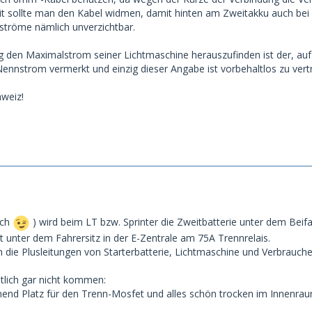
 sollte man den Kabel widmen, damit hinten am Zweitakku auch be
eströme nämlich unverzichtbar.
 den Maximalstrom seiner Lichtmaschine herauszufinden ist der, auf'
nstrom vermerkt und einzig dieser Angabe ist vorbehaltlos zu vert
hweiz!
sch
) wird beim LT bzw. Sprinter die Zweitbatterie unter dem Beif
t unter dem Fahrersitz in der E-Zentrale am 75A Trennrelais.
h die Plusleitungen von Starterbatterie, Lichtmaschine und Verbrauche
tlich gar nicht kommen:
end Platz für den Trenn-Mosfet und alles schön trocken im Innenrau