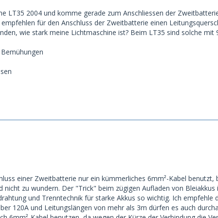
ine LT35 2004 und komme gerade zum Anschliessen der Zweitbatterie
empfehlen für den Anschluss der Zweitbatterie einen Leitungsquers
inden, wie stark meine Lichtmaschine ist? Beim LT35 sind solche mit
re Bemühungen
ssen
ss einer Zweitbatterie nur ein kümmerliches 6mm²-Kabel benutzt, b
 nicht zu wundern. Der "Trick" beim zügigen Aufladen von Bleiakkus
drahtung und Trenntechnik für starke Akkus so wichtig. Ich empfehle
über 120A und Leitungslängen von mehr als 3m dürfen es auch durch
h 6mm²-Kabel benutzen, da wegen der Kürze der Verbindung die Verlus