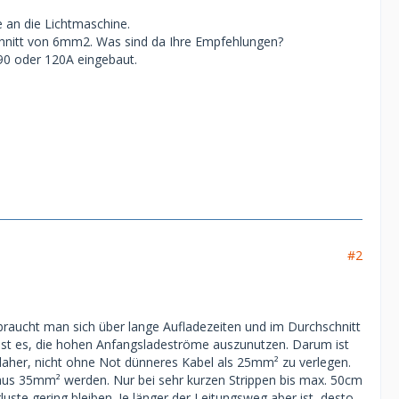
 an die Lichtmaschine.
chnitt von 6mm2. Was sind da Ihre Empfehlungen?
 90 oder 120A eingebaut.
#2
raucht man sich über lange Aufladezeiten und im Durchschnitt
 ist es, die hohen Anfangsladeströme auszunutzen. Darum ist
 daher, nicht ohne Not dünneres Kabel als 25mm² zu verlegen.
aus 35mm² werden. Nur bei sehr kurzen Strippen bis max. 50cm
te gering bleiben. Je länger der Leitungsweg aber ist, desto