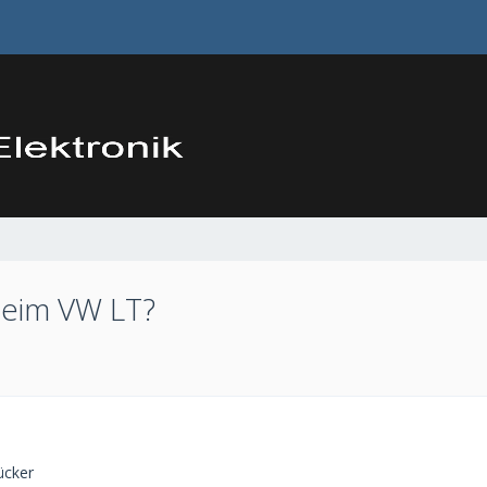
beim VW LT?
ücker