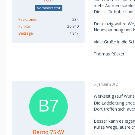
mehr Aufmerksamkeit
Administrator
Die ist für hohe Lad
Reaktionen
234
Der einzig wahre Weg
Punkte
26.940
Nennspannung und Nen
Beiträge
4.847
Viele Grüße in die Sc
Thomas Rücker
5. Januar 2012
Werkseitig (auf Wun
Die Ladeleitung ende
Dort treffen sich auc
Besser kann es eigen
Kurze Wege, ausreich
Bernd 75kW