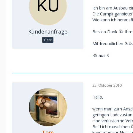
Ich bin am Ausbau e
Die Campinganbieter 
Wie kann ich herausf
Kundenanfrage
Besten Dank für Ih
Gast
Mit freundlichen Grü
RS aus S
25. Oktober 2010
Hallo,
wenn man zum Anschlu
geringen Ladezustand
eine verlustarme Ver
Bei Lichtmaschinen 
Tom
kann man zur Not auc