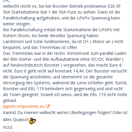
OK,
vielleicht reicht es, bei bei Booster Betrieb probeweise E20-3F
50A Starterbatterie Bat 1 die 50A Fuse zu ziehen. Dann ist die
Parallelschaltung aufgehoben, und die LiFePo Spannung kann
weiter steigen.
Bei Parallelschaltung entläd die Starterbatterie die LiFePo mit
hohem Strom, bis beide dieselbe Spannung haben.
Landstrom und Solar funktionieren, da ist D+ ( Motor an ) nicht
bespannt, und das Trennrelais ist offen.
Das Trennrelais war in der techn. Vorsteinzeit zum parallel Laden
der Blei Starter- und Blei Aufbaubatterie ohne DC/DC Wandler (
auf Neuhochdeutsch Booster ) vorgesehen, das macht Euro 6
nicht. Euro 6 geht nicht auf konstant 14,4V. Der Booster versucht
die Spannung anzuheben, und übernimmt so die gesamte
Versorgung des Systems, während die Lima schlafen geht. Euro6,
Booster und EBL 119 behindern sich gegenseitig und sind nicht
als Team geeignet. Soweit ich weiss, wird die EBL 119 nicht mehr
gebaut.
lippertcomponents.eu
Kannst Du meinen vielleicht wirren Überlegungen folgen? Oder ist
Alles Quatsch
m2ct