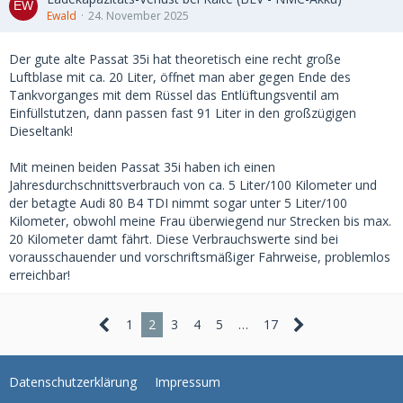
Ewald
24. November 2025
Der gute alte Passat 35i hat theoretisch eine recht große
Luftblase mit ca. 20 Liter, öffnet man aber gegen Ende des
Tankvorganges mit dem Rüssel das Entlüftungsventil am
Einfüllstutzen, dann passen fast 91 Liter in den großzügigen
Dieseltank!
Mit meinen beiden Passat 35i haben ich einen
Jahresdurchschnittsverbrauch von ca. 5 Liter/100 Kilometer und
der betagte Audi 80 B4 TDI nimmt sogar unter 5 Liter/100
Kilometer, obwohl meine Frau überwiegend nur Strecken bis max.
20 Kilometer damt fährt. Diese Verbrauchswerte sind bei
vorausschauender und vorschriftsmäßiger Fahrweise, problemlos
erreichbar!
1
2
3
4
5
…
17
Datenschutzerklärung
Impressum