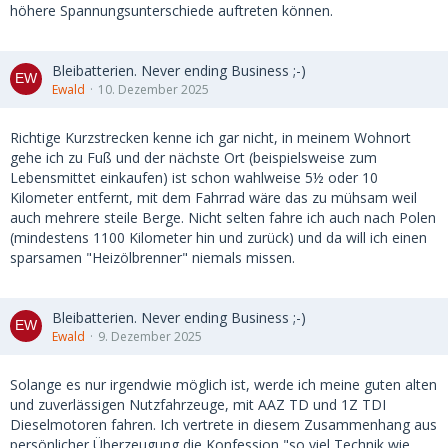
höhere Spannungsunterschiede auftreten können.
Bleibatterien. Never ending Business ;-)
Ewald
10. Dezember 2025
Richtige Kurzstrecken kenne ich gar nicht, in meinem Wohnort
gehe ich zu Fuß und der nächste Ort (beispielsweise zum
Lebensmittet einkaufen) ist schon wahlweise 5½ oder 10
Kilometer entfernt, mit dem Fahrrad wäre das zu mühsam weil
auch mehrere steile Berge. Nicht selten fahre ich auch nach Polen
(mindestens 1100 Kilometer hin und zurück) und da will ich einen
sparsamen "Heizölbrenner" niemals missen.
Bleibatterien. Never ending Business ;-)
Ewald
9. Dezember 2025
Solange es nur irgendwie möglich ist, werde ich meine guten alten
und zuverlässigen Nutzfahrzeuge, mit AAZ TD und 1Z TDI
Dieselmotoren fahren. Ich vertrete in diesem Zusammenhang aus
persönlicher Überzeugung die Konfession "so viel Technik wie