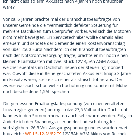
ich nicht dass so einn Akkusatz nach 4 Jahren noch brauchbar
wäre?
Vor ca. 6 Jahren brachte mal der Branschutzbeauftragte von
unserer Gemeinde die "vermeintlich defekte" Steuerung für
mehrere Dachluken zum überprüfen vorbei, weil sich die Motoren
nicht mehr bewegten. Ein Servicetechniker wollte damals alles
erneuern und sendete der Gemeinde einen Kostenvoranschlag
von über 2500 Euro! Nachdem ich den Branschutzbeauftragten
nach der Notstromversorgung fragte, brachte er mir noch einen
kleinen PLastikkasten mit zwei Stück 12V 4,5Ah AGM Akkus,
welcher ebenfalls im Dachstuhl neben der Steuerung montiert
war. Obwohl diese in Reihe geschalteten Akkus erst knapp 3 Jahre
im Einsatz waren, stellte sich einer als klinisch tot heraus. Der
zweite war auch schon viel zu hochohmig und konnte mit Mühe
noch bescheidene 1,5Ah speichern.
Die gemessene Erhaltungsladespannung (von einen veralteten
Linearregler generiert) betrug stolze 27,5 Volt und im Dachstuhl
kann es in den Sommermonaten auch sehr warm werden. Folglich
änderte ich den Spannungsteiler an der Ladeschaltung für
verträglichere 26,5 Volt Ausgangsspannung und es wurden zwei
baugleiche
WP L5-12-M/F2
12V 5Ah AGM Akkus von Reichelt