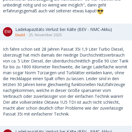
unbedingt nötig und so wenig wie möglich", dann geht
erfahrungsgemäß auch viel seltener etwas kaput!
Ladekapazitäts-Verlust bei Kälte (BEV - NMC-Akku)
Ewald
25. November 2025
Ich fahre schon seit 28 Jahren Passat 35i 1,9 Liter Turbo Diesel,
überzeugt hat mich damals der niedrige Durchschnittsverbrauch
von ca. 5 Liter Diesel, der überdurchschnittlich große 90 Lter Tank
für bis zu 1800 Kilometer Reichweite, die lange Ladefläche womit
man sogar Norm Türzargen und Türblätter einladen kann, ohne
die Heckklappe einen Spalt offen zu lassen. Leider sind in den
letzten 30 Jahren keine gleichwertig funktionellen Nutzfahrzeuge
nachgekommen, welche in dieser Größe sparsamer vom
Verbrauch oder zuverlässiger von der einfachen Technik wären!
Der alte vollverzinkte Oktavia 1U5 TDI ist auch nicht schlecht,
macht aber schon deutlich öfter Probleme wie der zuverlässige
Passat 35i mit einfacherer Technik.
Ladekapazitäts-Verlust bei Kälte (BEV - NMC-Akku)