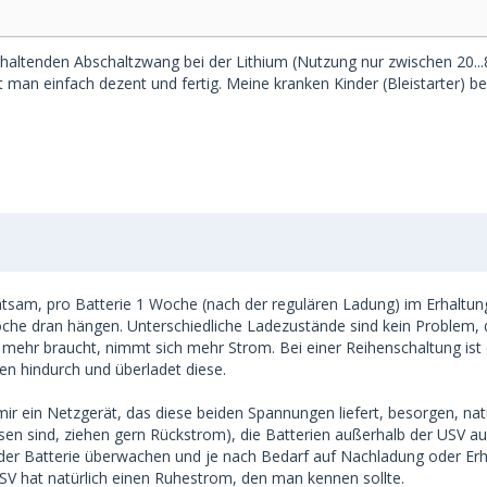
haltenden Abschaltzwang bei der Lithium (Nutzung nur zwischen 20...80
lädt man einfach dezent und fertig. Meine kranken Kinder (Bleistarter
 ratsam, pro Batterie 1 Woche (nach der regulären Ladung) im Erhalt
oche dran hängen. Unterschiedliche Ladezustände sind kein Problem, d
die mehr braucht, nimmt sich mehr Strom. Bei einer Reihenschaltung ist
ren hindurch und überladet diese.
 mir ein Netzgerät, das diese beiden Spannungen liefert, besorgen, n
sen sind, ziehen gern Rückstrom), die Batterien außerhalb der USV 
atterie überwachen und je nach Bedarf auf Nachladung oder Erhalt
USV hat natürlich einen Ruhestrom, den man kennen sollte.