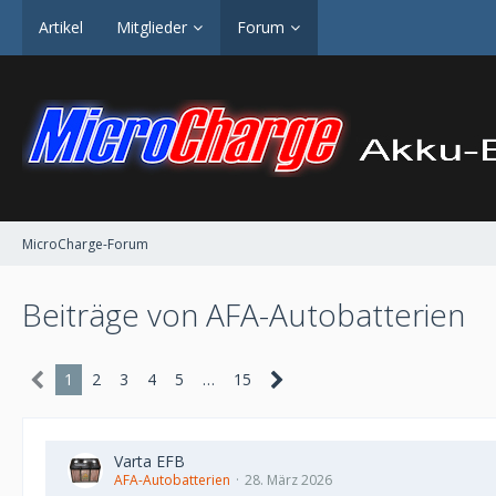
Artikel
Mitglieder
Forum
MicroCharge-Forum
Beiträge von AFA-Autobatterien
1
2
3
4
5
…
15
Varta EFB
AFA-Autobatterien
28. März 2026