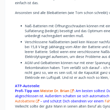
einfach ist das.
Ansonsten sind alle Bleibatterien (wie Tom schon schreibt) vö
Naß-Batterien mit Öffnungsschrauben können mit einer
Sulfatierung (bedingt) beseitigt und das Optimum einer
unbedingt nachreguliert werden muß.
Verschlossene Naßbatterien (weil kein Wasser nachfü
bei 15,8 V liegt (abhängig vom Alter der Batterie und
leerer Batterie. Selbst wenn eine verschlossene Naßba
Elektrolytspiegel aufweisen, um diese Probleme aus
AGM und Gelbatterien können nur mit einer Spannungsl
Rekombination haben. Tom verläßt sich darauf – ich n
nicht ganz so, wie es sein soll, ist die Kapazität gan
Elektrode ein Luftspalt. Und ist er auch noch so klein,
ATP-Autoteile:
Profi-Tipp von
Meister Dr. Brian
:
Am besten solltest Du
abgeschlossen ist. Außerdem schalten sie sich automatisch 
Autobatterie
– und schützt Dich obendrein vor einem
Fa
Vielleicht sollte der gute Mann in seinen alten Beruf als Gy