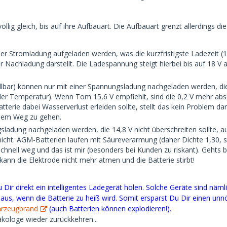
llig gleich, bis auf ihre Aufbauart. Die Aufbauart grenzt allerdings di
 Stromladung aufgeladen werden, was die kurzfristigste Ladezeit (12
 Nachladung darstellt. Die Ladespannung steigt hierbei bis auf 18 V an
llbar) können nur mit einer Spannungsladung nachgeladen werden, die
 der Temperatur). Wenn Tom 15,6 V empfiehlt, sind die 0,2 V mehr abs
tterie dabei Wasserverlust erleiden sollte, stellt das kein Problem d
 dem Weg zu gehen.
adung nachgeladen werden, die 14,8 V nicht überschreiten sollte, au
icht. AGM-Batterien laufen mit Säureverarmung (daher Dichte 1,30, sta
z schnell weg und das ist mir (besonders bei Kunden zu riskant). Gehts 
 kann die Elektrode nicht mehr atmen und die Batterie stirbt!
 Dir direkt ein intelligentes Ladegerät holen. Solche Geräte sind nä
aus, wenn die Batterie zu heiß wird. Somit ersparst Du Dir einen un
hrzeugbrand
(auch Batterien können explodieren!).
näkologe wieder zurückkehren...