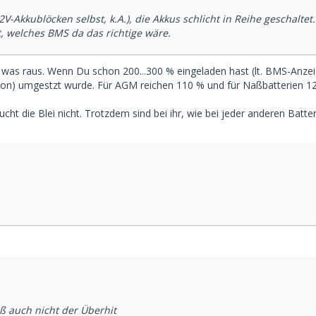
2V-Akkublöcken selbst, k.A.), die Akkus schlicht in Reihe geschalte
t, welches BMS da das richtige wäre.
d was raus. Wenn Du schon 200...300 % eingeladen hast (lt. BMS-Anze
osion) umgestzt wurde. Für AGM reichen 110 % und für Naßbatterien 1
aucht die Blei nicht. Trotzdem sind bei ihr, wie bei jeder anderen Bat
ß auch nicht der Überhit