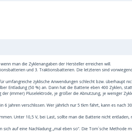
enn man die Zyklenangaben der Hersteller erreichen will.
raktionsbatterien und 3. Traktionsbatterien. Die letzteren sind vorwieg
ch für umfangreiche zyklische Anwendungen schlecht bzw. überhaupt nic
halber Entladung (50 %) an. Dann hat die Batterie eben 400 Zyklen, sta
 der (immer) Pluselektrode, je größer die Abnutzung, je weniger Zyklen,
 in 6 Jahren verschlissen. Wer jährlich nur 5 tkm fährt, kann es nach
en. Unter 10,5 V, bei Last, sollte man die Batterie nicht entladen,
en sich auf eine Nachladung „mal eben so“. Die Tom`sche Methode mi