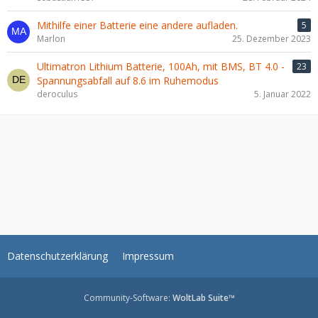
Mithilfe einer Batterie eine andere aufladen.
5
Marlon
25. Dezember 2023
Ultimatron Lithium Batterie, 100Ah, mit BMS, BT 4.0 -
23
Spannungsabfall auf 8.6 im Ruhemodus
deroculus
5. Januar 2022
Datenschutzerklärung
Impressum
Community-Software:
WoltLab Suite™