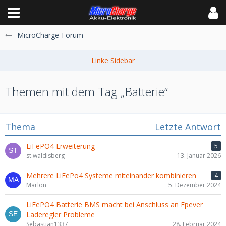
MicroCharge-Forum
Themen mit dem Tag „Batterie“
Thema
Letzte Antwort
LiFePO4 Erweiterung
5
st.waldisberg
13. Januar 2026
Mehrere LiFePo4 Systeme miteinander kombinieren
4
Marlon
5. Dezember 2024
LiFePO4 Batterie BMS macht bei Anschluss an Epever
Laderegler Probleme
Sebastian1337
28. Februar 2024