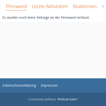
Pinnwand
Letzte Aktivitäten
Reaktionen
Ü
Es wurden noch keine Einträge an der Pinnwand verfasst.
Datenschutzerklärung
Impressum
Community-Software:
WoltLab Suite™