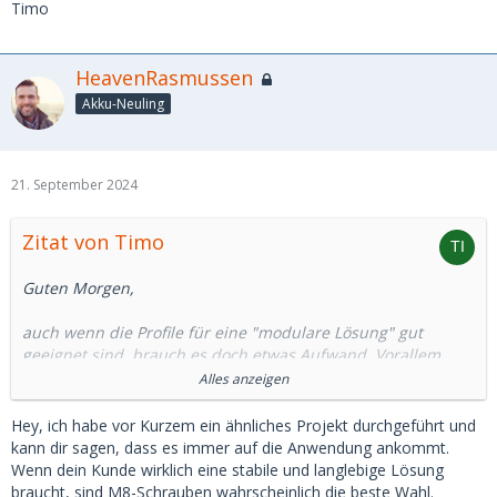
Timo
HeavenRasmussen
Akku-Neuling
21. September 2024
Zitat von Timo
Guten Morgen,
auch wenn die Profile für eine "modulare Lösung" gut
geeignet sind, brauch es doch etwas Aufwand. Vorallem
wenn man nicht mal schnell an den Maßen korrigieren kann
Alles anzeigen
und es für den Kunden out-of-the-box funktionieren muss.
Eine ordentliche Kraft beim Zusammenspannen bekommt
Hey, ich habe vor Kurzem ein ähnliches Projekt durchgeführt und
man nur wenn man mit Schrauben arbeitet (die erwähnten
kann dir sagen, dass es immer auf die Anwendung ankommt.
M8). Man kann das Ganze auch durch einfache
Wenn dein Kunde wirklich eine stabile und langlebige Lösung
Winkelverbinder machen, aber das ist nicht so stabil.
braucht, sind M8-Schrauben wahrscheinlich die beste Wahl.