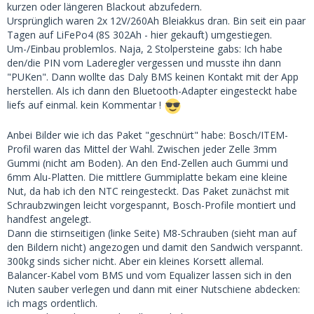
kurzen oder längeren Blackout abzufedern.
Ursprünglich waren 2x 12V/260Ah Bleiakkus dran. Bin seit ein paar
Tagen auf LiFePo4 (8S 302Ah - hier gekauft) umgestiegen.
Um-/Einbau problemlos. Naja, 2 Stolpersteine gabs: Ich habe
den/die PIN vom Laderegler vergessen und musste ihn dann
"PUKen". Dann wollte das Daly BMS keinen Kontakt mit der App
herstellen. Als ich dann den Bluetooth-Adapter eingesteckt habe
liefs auf einmal. kein Kommentar !
Anbei Bilder wie ich das Paket "geschnürt" habe: Bosch/ITEM-
Profil waren das Mittel der Wahl. Zwischen jeder Zelle 3mm
Gummi (nicht am Boden). An den End-Zellen auch Gummi und
6mm Alu-Platten. Die mittlere Gummiplatte bekam eine kleine
Nut, da hab ich den NTC reingesteckt. Das Paket zunächst mit
Schraubzwingen leicht vorgespannt, Bosch-Profile montiert und
handfest angelegt.
Dann die stirnseitigen (linke Seite) M8-Schrauben (sieht man auf
den Bildern nicht) angezogen und damit den Sandwich verspannt.
300kg sinds sicher nicht. Aber ein kleines Korsett allemal.
Balancer-Kabel vom BMS und vom Equalizer lassen sich in den
Nuten sauber verlegen und dann mit einer Nutschiene abdecken:
ich mags ordentlich.