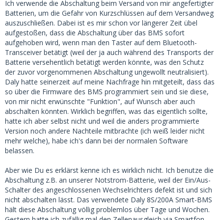
Ich verwende die Abschaltung beim Versand von mir angefertigter
Batterien, um die Gefahr von Kurzschlüssen auf dem Versandweg
auszuschließen. Dabei ist es mir schon vor längerer Zeit übel
aufgestoßen, dass die Abschaltung über das BMS sofort
aufgehoben wird, wenn man den Taster auf dem Bluetooth-
Transceiver betätigt (weil der ja auch während des Transports der
Batterie versehentlich betätigt werden könnte, was den Schutz
der zuvor vorgenommenen Abschaltung ungewollt neutralisiert).
Daly hatte seinerzeit auf meine Nachfrage hin mitgeteilt, dass das
so über die Firmware des BMS programmiert sein und sie diese,
von mir nicht erwünschte "Funktion", auf Wunsch aber auch
abschalten könnten. Wirklich begriffen, was das eigentlich sollte,
hatte ich aber selbst nicht und weil die anders programmierte
Version noch andere Nachteile mitbrachte (ich weiß leider nicht
mehr welche), habe ich's dann bei der normalen Software
belassen.
Aber wie Du es erklärst kenne ich es wirklich nicht. Ich benutze die
Abschaltung z.B. an unserer Notstrom-Batterie, weil der Ein/Aus-
Schalter des angeschlossenen Wechselrichters defekt ist und sich
nicht abschalten lässt. Das verwendete Daly 8S/200A Smart-BMS
hält diese Abschaltung völlig problemlos über Tage und Wochen.
Gestern hatte ich zufällig mal den Zellenausgleich via Smartfon