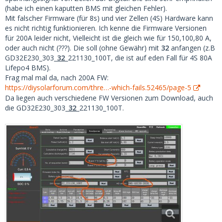
(habe ich einen kaputten BMS mit gleichen Fehler).
Mit falscher Firmware (für 8s) und vier Zellen (4S) Hardware kann
es nicht richtig funktionieren. Ich kenne die Firmware Versionen
für 200A leider nicht, Vielleicht ist die gleich wie für 150,100,80 A,
oder auch nicht (???). Die soll (ohne Gewähr) mit
32
anfangen (z.B
GD32E230_303_
32
_221130_100T, die ist auf eden Fall für 4S 80A
Lifepo4 BMS).
Frag mal mal da, nach 200A FW:
https://diysolarforum.com/thre…-which-fails.52465/page-5
Da liegen auch verschiedene FW Versionen zum Download, auch
die GD32E230_303_
32
_221130_100T.