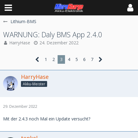
Lithium-BMS
WARNUNG: Daly BMS App 2.4.0
HarryHase
24. Dezember 2022
1
2
3
4
5
6
7
HarryHase
Akku-Meister
29. Dezember 2022
Mit der 2.4.3 noch Mal ein Update versucht?
tenkel