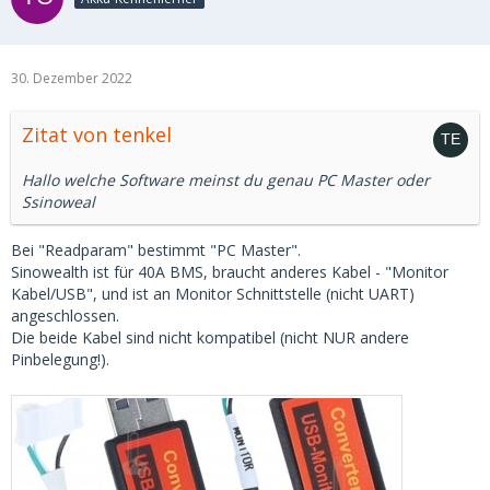
GD32E230_303_
32
_221130_100T, die ist auf eden Fall für 4S
80A Lifepo4 BMS).
Frag mal mal da, nach 200A FW:
https://diysolarforum.com/thre…-which-fails.52465/page-5
30. Dezember 2022
Da liegen auch verschiedene FW Versionen zum Download,
Zitat von tenkel
auch die GD32E230_303_
32
_221130_100T.
Hallo welche Software meinst du genau PC Master oder
Ssinoweal
Bei "Readparam" bestimmt "PC Master".
Sinowealth ist für 40A BMS, braucht anderes Kabel - "Monitor
Kabel/USB", und ist an Monitor Schnittstelle (nicht UART)
angeschlossen.
Die beide Kabel sind nicht kompatibel (nicht NUR andere
Pinbelegung!).