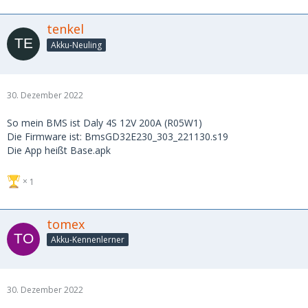
tenkel
Akku-Neuling
30. Dezember 2022
So mein BMS ist Daly 4S 12V 200A (R05W1)
Die Firmware ist: BmsGD32E230_303_221130.s19
Die App heißt Base.apk
1
tomex
Akku-Kennenlerner
30. Dezember 2022