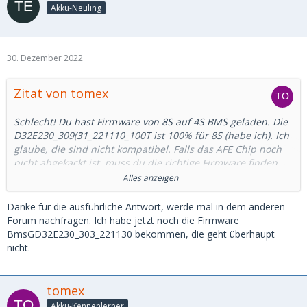
Akku-Neuling
30. Dezember 2022
Zitat von tomex
Schlecht! Du hast Firmware von 8S auf 4S BMS geladen. Die
D32E230_309(
31
_221110_100T ist 100% für 8S (habe ich). Ich
glaube, die sind nicht kompatibel. Falls das AFE Chip noch
nicht abgekackt ist, muss du die richtige Firmware finden
und updaten.
Alles anzeigen
AFE hängt am Sampling Kabel und wandelt analoge
Spannungssignal von Zellen auf Digital. Die sind sehr
Danke für die ausführliche Antwort, werde mal in dem anderen
empfindlich (habe ich einen kaputten BMS mit gleichen
Forum nachfragen. Ich habe jetzt noch die Firmware
Fehler).
BmsGD32E230_303_221130 bekommen, die geht überhaupt
Mit falscher Firmware (für 8s) und vier Zellen (4S) Hardware
nicht.
kann es nicht richtig funktionieren. Ich kenne die Firmware
Versionen für 200A leider nicht, Vielleicht ist die gleich wie
für 150,100,80 A, oder auch nicht (???). Die soll (ohne
tomex
Gewähr) mit
32
anfangen (z.B
Akku-Kennenlerner