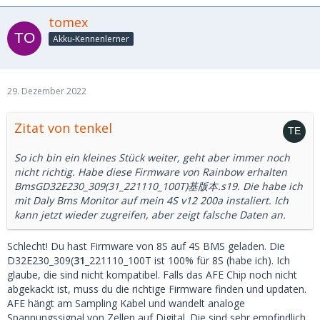
tomex
Akku-Kennenlerner
29. Dezember 2022
Zitat von tenkel
So ich bin ein kleines Stück weiter, geht aber immer noch
nicht richtig. Habe diese Firmware von Rainbow erhalten
BmsGD32E230_309(31_221110_100T)基版本.s19. Die habe ich
mit Daly Bms Monitor auf mein 4S v12 200a instaliert. Ich
kann jetzt wieder zugreifen, aber zeigt falsche Daten an.
Schlecht! Du hast Firmware von 8S auf 4S BMS geladen. Die
D32E230_309(
31
_221110_100T ist 100% für 8S (habe ich). Ich
glaube, die sind nicht kompatibel. Falls das AFE Chip noch nicht
abgekackt ist, muss du die richtige Firmware finden und updaten.
AFE hängt am Sampling Kabel und wandelt analoge
Spannungssignal von Zellen auf Digital. Die sind sehr empfindlich