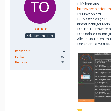
Hilfe kam aus:
https://diysolarforu
Es funktioniert!
PC Master V9 (2.1.9)
nimmt richtige! Mei
tomex
Die 100T Firmware a
Die Update Option gi
Akku-Kennenlerner
Alle Setup Daten im B
Danke an DIYSOLAR
Reaktionen
4
Punkte
195
Beiträge
31