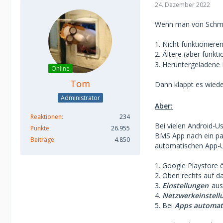
24. Dezember 2022
Wenn man von Schmaat
1. Nicht funktionier
2. Ältere (aber funkt
3. Heruntergeladene 
Online
Tom
Dann klappt es wied
Administrator
Aber:
Reaktionen
234
Bei vielen Android-U
Punkte
26.955
BMS App nach ein pa
Beiträge
4.850
automatischen App-U
1. Google Playstore 
2. Oben rechts auf da
3.
Einstellungen
aus
4.
Netzwerkeinstel
5. Bei
Apps automati