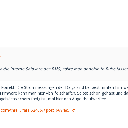
m
so die interne Software des BMS) sollte man ohnehin in Ruhe lasse
z korrekt. Die Strommessungen der Dalys sind bei bestimmten Firmwa
Firmware kann man hier Abhilfe schaffen. Selbst schon gehabt und 
ngelsächsischem fähig ist, mal hier nen Auge draufwerfen:
m.com/thre…-fails.52465/#post-668485