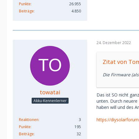
Punkte
26.955
Beiträge
4.850
24. Dezember 2022
Zitat von To
Die Firmware (al
towatai
Das ist SO nicht gan
unten. Durch neuere 
Akku-Kennenlerner
haben will und des A
https://diysolarforu
Reaktionen
3
Punkte
195
Beiträge
32