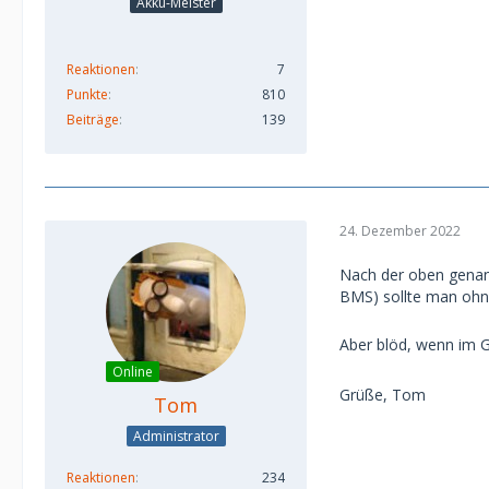
Akku-Meister
Reaktionen
7
Punkte
810
Beiträge
139
24. Dezember 2022
Nach der oben genann
BMS) sollte man ohne
Aber blöd, wenn im G
Online
Grüße, Tom
Tom
Administrator
Reaktionen
234