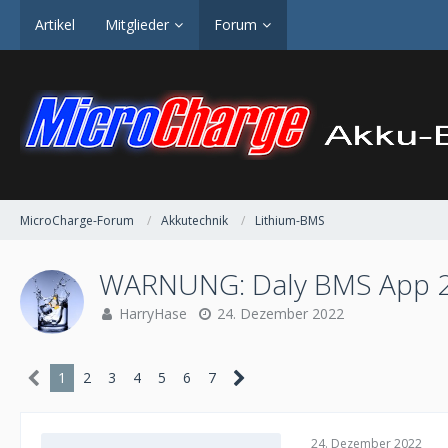
Artikel
Mitglieder
Forum
MicroCharge-Forum
Akkutechnik
Lithium-BMS
WARNUNG: Daly BMS App 2
HarryHase
24. Dezember 2022
1
2
3
4
5
6
7
24. Dezember 2022