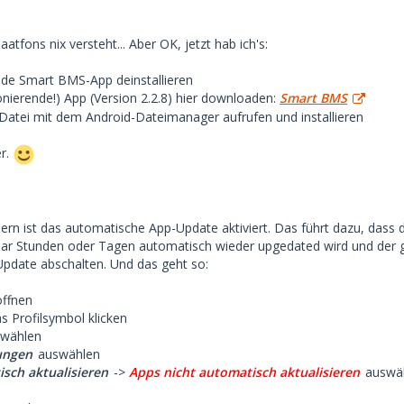
fons nix versteht... Aber OK, jetzt hab ich's:
ende Smart BMS-App deinstallieren
ionierende!) App (Version 2.2.8) hier downloaden:
Smart BMS
Datei mit dem Android-Dateimanager aufrufen und installieren
er.
sern ist das automatische App-Update aktiviert. Das führt dazu, das
ar Stunden oder Tagen automatisch wieder upgedated wird und der g
pdate abschalten. Und das geht so:
öffnen
s Profilsymbol klicken
wählen
lungen
auswählen
sch aktualisieren
->
Apps nicht automatisch aktualisieren
auswä