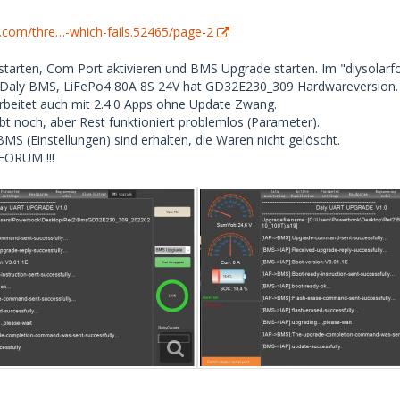
m.com/thre…-which-fails.52465/page-2
 starten, Com Port aktivieren und BMS Upgrade starten. Im "diysola
n Daly BMS, LiFePo4 80A 8S 24V hat GD32E230_309 Hardwareversion.
rbeitet auch mit 2.4.0 Apps ohne Update Zwang.
bt noch, aber Rest funktioniert problemlos (Parameter).
MS (Einstellungen) sind erhalten, die Waren nicht gelöscht.
FORUM !!!