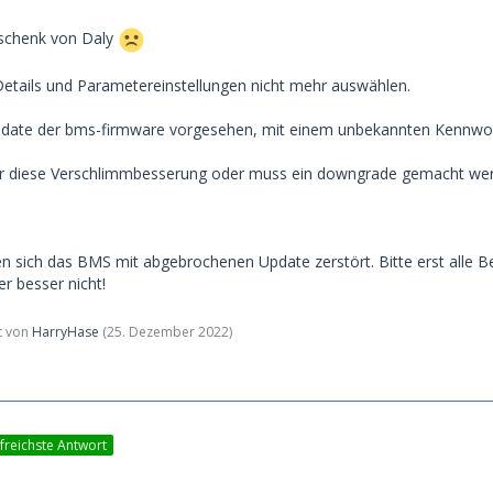
schenk von Daly
 Details und Parametereinstellungen nicht mehr auswählen.
 Update der bms-firmware vorgesehen, mit einem unbekannten Kennwo
 für diese Verschlimmbesserung oder muss ein downgrade gemacht we
n sich das BMS mit abgebrochenen Update zerstört. Bitte erst alle Be
r besser nicht!
zt von
HarryHase
(
25. Dezember 2022
)
lfreichste Antwort