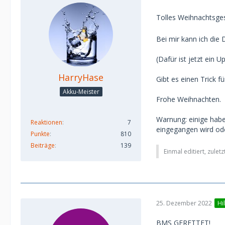
Tolles Weihnachtsge
Bei mir kann ich die
(Dafür ist jetzt ein
HarryHase
Gibt es einen Trick
Akku-Meister
Frohe Weihnachten.
Warnung: einige habe
Reaktionen
7
eingegangen wird ode
Punkte
810
Beiträge
139
Einmal editiert, zulet
25. Dezember 2022
Hi
BMS GERETTET!