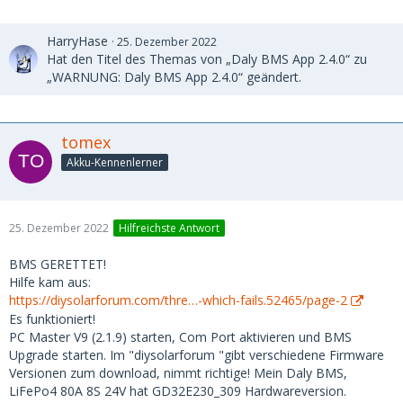
HarryHase
25. Dezember 2022
Hat den Titel des Themas von „Daly BMS App 2.4.0“ zu
„WARNUNG: Daly BMS App 2.4.0“ geändert.
tomex
Akku-Kennenlerner
25. Dezember 2022
Hilfreichste Antwort
BMS GERETTET!
Hilfe kam aus:
https://diysolarforum.com/thre…-which-fails.52465/page-2
Es funktioniert!
PC Master V9 (2.1.9) starten, Com Port aktivieren und BMS
Upgrade starten. Im "diysolarforum "gibt verschiedene Firmware
Versionen zum download, nimmt richtige! Mein Daly BMS,
LiFePo4 80A 8S 24V hat GD32E230_309 Hardwareversion.