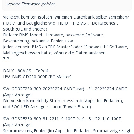
welche Firmware gehört.
Vielleicht könnten (sollten) wir einen Datenbank selber schreiben?
("Daly" und Baugleiche wie "HEIO" "HiBMS", "DeliGreencs",
SouthROL und andere)
Einfach: BMS Model, Hardware, passende Software,
Beschreibung, bekannte Fehler, usw.
Jeder, der sein BMS an "PC Master" oder "Sinowealth" Software,
Mal angeschlossen hatte, könnte die Daten auslesen.
Z.B;
DALY - 80A 8S LiFePo4
HW: BMS-GD230-309E (PC Master)
SW: GD32E230_309_20220224_CADC (rar) - 31_20220224_CADC
(Apps Anzeige)
Die Version kann richtig Strom messen (in Apps, bei Entladen),
und SOC LED Anzeige steuern (Power Board)
SW: GD32E230_309_31_221110_100T (rar) - 31_221110_100T
(Apps Anzeige)
Strommessung Fehler! (im Apps, bei Entladen, Stromanzeige zeigt