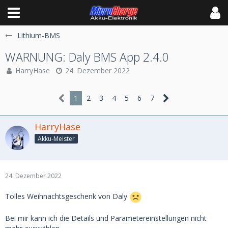
Lithium-BMS
WARNUNG: Daly BMS App 2.4.0
HarryHase
24. Dezember 2022
1
2
3
4
5
6
7
HarryHase
Akku-Meister
24. Dezember 2022
Tolles Weihnachtsgeschenk von Daly
Bei mir kann ich die Details und Parametereinstellungen nicht