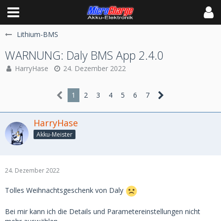
Lithium-BMS
WARNUNG: Daly BMS App 2.4.0
HarryHase
24. Dezember 2022
1
2
3
4
5
6
7
HarryHase
Akku-Meister
24. Dezember 2022
Tolles Weihnachtsgeschenk von Daly
Bei mir kann ich die Details und Parametereinstellungen nicht