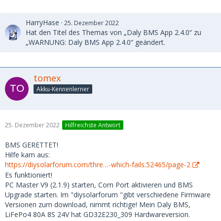
HarryHase
25. Dezember 2022
Hat den Titel des Themas von „Daly BMS App 2.4.0“ zu
„WARNUNG: Daly BMS App 2.4.0“ geändert.
tomex
Akku-Kennenlerner
25. Dezember 2022
Hilfreichste Antwort
BMS GERETTET!
Hilfe kam aus:
https://diysolarforum.com/thre…-which-fails.52465/page-2
Es funktioniert!
PC Master V9 (2.1.9) starten, Com Port aktivieren und BMS
Upgrade starten. Im "diysolarforum "gibt verschiedene Firmware
Versionen zum download, nimmt richtige! Mein Daly BMS,
LiFePo4 80A 8S 24V hat GD32E230_309 Hardwareversion.