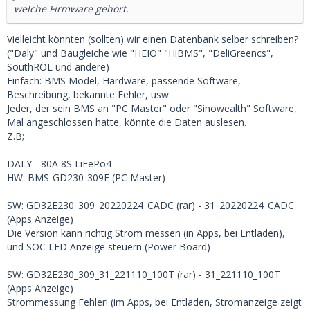
welche Firmware gehört.
Vielleicht könnten (sollten) wir einen Datenbank selber schreiben?
("Daly" und Baugleiche wie "HEIO" "HiBMS", "DeliGreencs",
SouthROL und andere)
Einfach: BMS Model, Hardware, passende Software,
Beschreibung, bekannte Fehler, usw.
Jeder, der sein BMS an "PC Master" oder "Sinowealth" Software,
Mal angeschlossen hatte, könnte die Daten auslesen.
Z.B;
DALY - 80A 8S LiFePo4
HW: BMS-GD230-309E (PC Master)
SW: GD32E230_309_20220224_CADC (rar) - 31_20220224_CADC
(Apps Anzeige)
Die Version kann richtig Strom messen (in Apps, bei Entladen),
und SOC LED Anzeige steuern (Power Board)
SW: GD32E230_309_31_221110_100T (rar) - 31_221110_100T
(Apps Anzeige)
Strommessung Fehler! (im Apps, bei Entladen, Stromanzeige zeigt