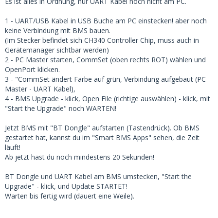
Es ist alles in Ordnung, nur UART Kabel noch nicht am PC.
1 - UART/USB Kabel in USB Buche am PC einstecken! aber noch
keine Verbindung mit BMS bauen.
(Im Stecker befindet sich CH340 Controller Chip, muss auch in
Gerätemanager sichtbar werden)
2 - PC Master starten, CommSet (oben rechts ROT) wählen und
OpenPort klicken.
3 - "CommSet ändert Farbe auf grün, Verbindung aufgebaut (PC
Master - UART Kabel),
4 - BMS Upgrade - klick, Open File (richtige auswählen) - klick, mit
"Start the Upgrade" noch WARTEN!
Jetzt BMS mit "BT Dongle" aufstarten (Tastendrück). Ob BMS
gestartet hat, kannst du im "Smart BMS Apps" sehen, die Zeit
läuft!
Ab jetzt hast du noch mindestens 20 Sekunden!
BT Dongle und UART Kabel am BMS umstecken, "Start the
Upgrade" - klick, und Update STARTET!
Warten bis fertig wird (dauert eine Weile).