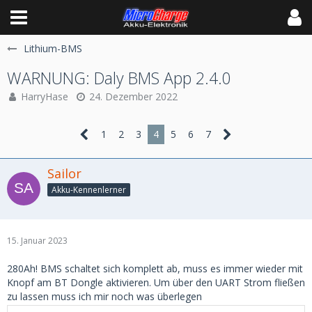
Lithium-BMS
WARNUNG: Daly BMS App 2.4.0
HarryHase
24. Dezember 2022
1
2
3
4
5
6
7
Sailor
Akku-Kennenlerner
15. Januar 2023
280Ah! BMS schaltet sich komplett ab, muss es immer wieder mit
Knopf am BT Dongle aktivieren. Um über den UART Strom fließen
zu lassen muss ich mir noch was überlegen