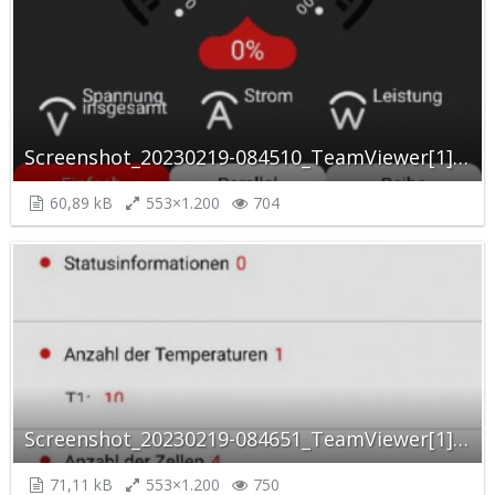
Screenshot_20230219-084510_TeamViewer[1]_autoscaled.jpg
60,89 kB
553×1.200
704
Screenshot_20230219-084651_TeamViewer[1]_autoscaled.jpg
71,11 kB
553×1.200
750