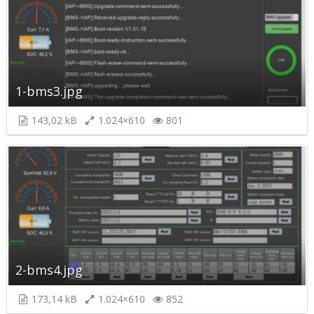
1-bms3.jpg
143,02 kB
1.024×610
801
2-bms4.jpg
173,14 kB
1.024×610
852