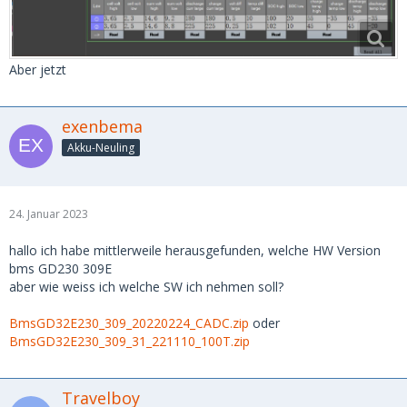
Aber jetzt
exenbema
Akku-Neuling
24. Januar 2023
hallo ich habe mittlerweile herausgefunden, welche HW Version
bms GD230 309E
aber wie weiss ich welche SW ich nehmen soll?
BmsGD32E230_309_20220224_CADC.zip
oder
BmsGD32E230_309_31_221110_100T.zip
Travelboy