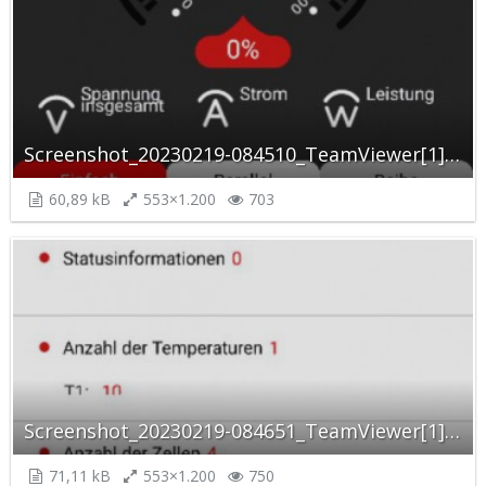
Screenshot_20230219-084510_TeamViewer[1]_autoscaled.jpg
60,89 kB
553×1.200
703
Screenshot_20230219-084651_TeamViewer[1]_autoscaled.jpg
71,11 kB
553×1.200
750