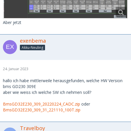
Aber jetzt
exenbema
Akku-Neuling
24. Januar 2023
hallo ich habe mittlerweile herausgefunden, welche HW Version
bms GD230 309E
aber wie weiss ich welche SW ich nehmen soll?
BmsGD32E230_309_20220224_CADC.zip
oder
BmsGD32E230_309_31_221110_100T.zip
Travelboy