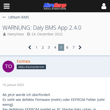
Lithium-BMS
WARNUNG: Daly BMS App 2.4.0
HarryHase
24. Dezember 2022
1
2
3
4
5
6
7
tomex
Akku-Kennenlerner
16. Januar 2023
Ab jetzt werde ich überfordert.
Es sieht wie defekte Firmware (mehr) oder EEPROM Fehler (sehr
wenig).
Bei defektem EEPROM meldet es PC Master links unten, in