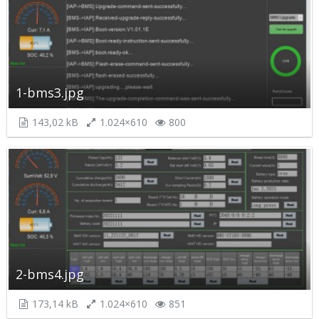
1-bms3.jpg
143,02 kB
1.024×610
800
2-bms4.jpg
173,14 kB
1.024×610
851