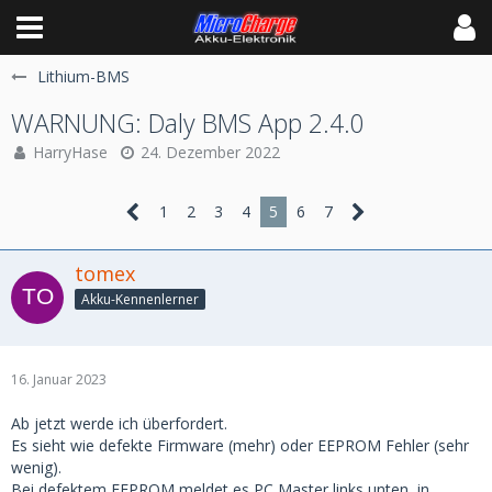
Lithium-BMS
WARNUNG: Daly BMS App 2.4.0
HarryHase
24. Dezember 2022
1
2
3
4
5
6
7
tomex
Akku-Kennenlerner
16. Januar 2023
Ab jetzt werde ich überfordert.
Es sieht wie defekte Firmware (mehr) oder EEPROM Fehler (sehr
wenig).
Bei defektem EEPROM meldet es PC Master links unten, in