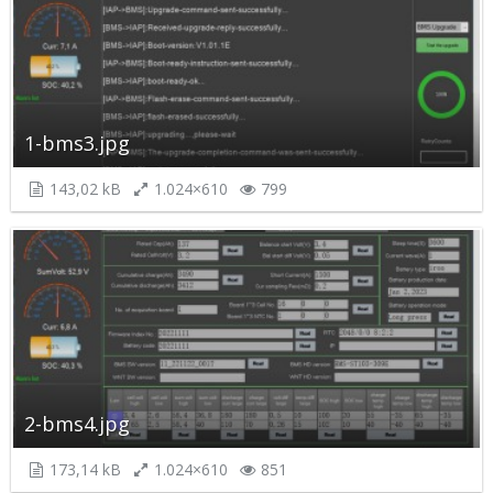
1-bms3.jpg
143,02 kB
1.024×610
799
2-bms4.jpg
173,14 kB
1.024×610
851