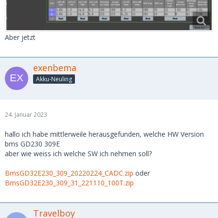
Aber jetzt
exenbema
Akku-Neuling
24. Januar 2023
hallo ich habe mittlerweile herausgefunden, welche HW Version
bms GD230 309E
aber wie weiss ich welche SW ich nehmen soll?
BmsGD32E230_309_20220224_CADC.zip
oder
BmsGD32E230_309_31_221110_100T.zip
Travelboy