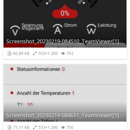
Screenshot_20230219-084510_TeamViewer[1]_autoscaled.jpg
60,89 kB
553×1.200
702
Screenshot_20230219-084651_TeamViewer[1]_autoscaled.jpg
71,11 kB
553×1.200
750