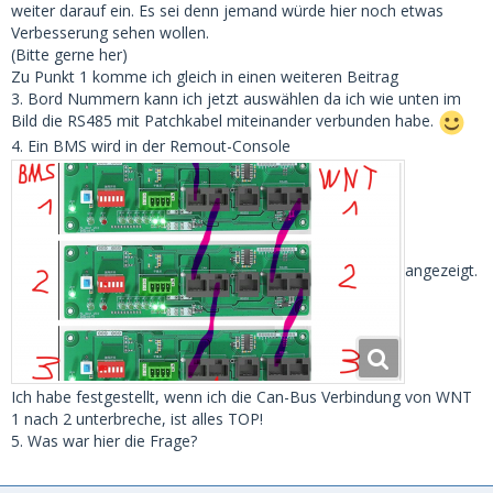
richtig?
weiter darauf ein. Es sei denn jemand würde hier noch etwas
5. Was ist im primären multi als Batteriemonitor eingestellt?
Verbesserung sehen wollen.
-> ich mache Fotos
(Bitte gerne her)
6. ESS-assistent ist korrekt konfiguriert. Ich kontrolliere!
Zu Punkt 1 komme ich gleich in einen weiteren Beitrag
7. Ebenso die konfig für die 3 Phasen?! Ja auf jeden Fall, OK!
3. Bord Nummern kann ich jetzt auswählen da ich wie unten im
Bild die RS485 mit Patchkabel miteinander verbunden habe.
Ich versuche morgen mal was aufzuzeichnen…etwas zu
4. Ein BMS wird in der Remout-Console
Papier zu bringen.
Danke für die vielen Fragen
angezeigt.
Ich habe festgestellt, wenn ich die Can-Bus Verbindung von WNT
1 nach 2 unterbreche, ist alles TOP!
5. Was war hier die Frage?