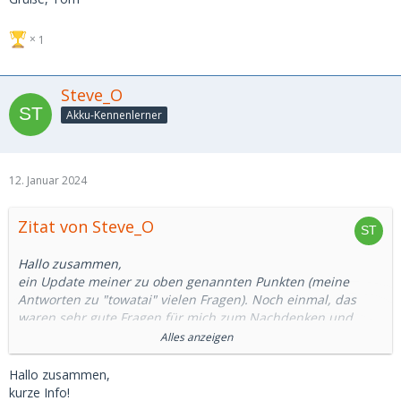
1
Steve_O
Akku-Kennenlerner
12. Januar 2024
Zitat von Steve_O
Hallo zusammen,
ein Update meiner zu oben genannten Punkten (meine
Antworten zu "towatai" vielen Fragen). Noch einmal, das
waren sehr gute Fragen für mich zum Nachdenken und
weiteren Fehlersuchen animiert haben. Alles Gut!
Alles anzeigen
Punkte die ich als richtig erachte, lasse ich aus und gehe
nicht weiter darauf ein. Es sei denn jemand würde hier
Hallo zusammen,
noch etwas Verbesserung sehen wollen.
kurze Info!