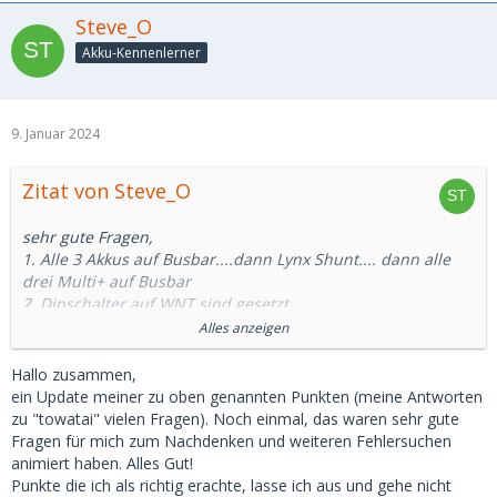
Steve_O
Akku-Kennenlerner
9. Januar 2024
Zitat von Steve_O
Gibt es einen zwingenden Grund, die Firmware zu ändern?
Wenn nicht, dann besser
nicht die Firmware ändern!
sehr gute Fragen,
1. Alle 3 Akkus auf Busbar....dann Lynx Shunt.... dann alle
Gruß Thomas
drei Multi+ auf Busbar
2. Dipschalter auf WNT sind gesetzt
3. Bord-Nummer konnte ich per PC-Software noch nicht
Alles anzeigen
setzen, da mir noch Patchkabel fehlt. Wie ich denke, muss
ich die drei WNT RS485 ebenfalls untereinander verbinden,
Hallo zusammen,
wie beim Can-Bus damit ich die Bord-Nummern vergeben
ein Update meiner zu oben genannten Punkten (meine Antworten
kann. Ich habe es schon mehrfach ohne die Verbindungen
zu "towatai" vielen Fragen). Noch einmal, das waren sehr gute
probiert.
Fragen für mich zum Nachdenken und weiteren Fehlersuchen
4. Es wird nur ein BMS in der Remote-Console angezeigt.
animiert haben. Alles Gut!
Das habe ich so noch nicht erkannt. Das sollte anders sein,
Punkte die ich als richtig erachte, lasse ich aus und gehe nicht