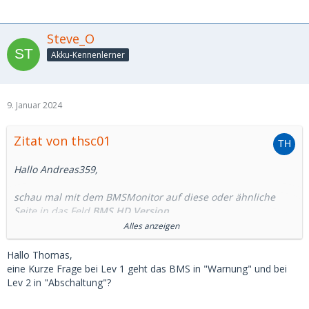
Steve_O
Akku-Kennenlerner
9. Januar 2024
Zitat von thsc01
Hallo Andreas359,
schau mal mit dem BMSMonitor auf diese oder ähnliche
Seite in das Feld
BMS HD Version
.
Dort steht die Information, welches BMS du hast.
Alles anzeigen
Hallo Thomas,
eine Kurze Frage bei Lev 1 geht das BMS in "Warnung" und bei
Lev 2 in "Abschaltung"?