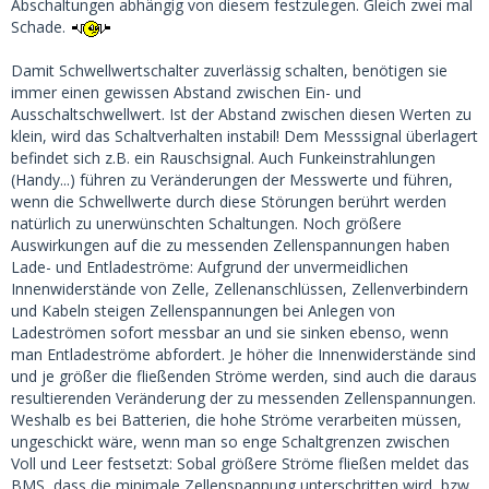
Abschaltungen abhängig von diesem festzulegen. Gleich zwei mal
Schade.
Damit Schwellwertschalter zuverlässig schalten, benötigen sie
immer einen gewissen Abstand zwischen Ein- und
Ausschaltschwellwert. Ist der Abstand zwischen diesen Werten zu
klein, wird das Schaltverhalten instabil! Dem Messsignal überlagert
befindet sich z.B. ein Rauschsignal. Auch Funkeinstrahlungen
(Handy...) führen zu Veränderungen der Messwerte und führen,
wenn die Schwellwerte durch diese Störungen berührt werden
natürlich zu unerwünschten Schaltungen. Noch größere
Auswirkungen auf die zu messenden Zellenspannungen haben
Lade- und Entladeströme: Aufgrund der unvermeidlichen
Innenwiderstände von Zelle, Zellenanschlüssen, Zellenverbindern
und Kabeln steigen Zellenspannungen bei Anlegen von
Ladeströmen sofort messbar an und sie sinken ebenso, wenn
man Entladeströme abfordert. Je höher die Innenwiderstände sind
und je größer die fließenden Ströme werden, sind auch die daraus
resultierenden Veränderung der zu messenden Zellenspannungen.
Weshalb es bei Batterien, die hohe Ströme verarbeiten müssen,
ungeschickt wäre, wenn man so enge Schaltgrenzen zwischen
Voll und Leer festsetzt: Sobal größere Ströme fließen meldet das
BMS, dass die minimale Zellenspannung unterschritten wird, bzw.