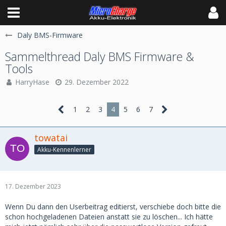
Daly BMS-Firmware
Sammelthread Daly BMS Firmware &
Tools
HarryHase
29. Dezember 2022
1
2
3
4
5
6
7
towatai
Akku-Kennenlerner
17. Dezember 2023
Wenn Du dann den Userbeitrag editierst, verschiebe doch bitte die
schon hochgeladenen Dateien anstatt sie zu löschen... Ich hätte