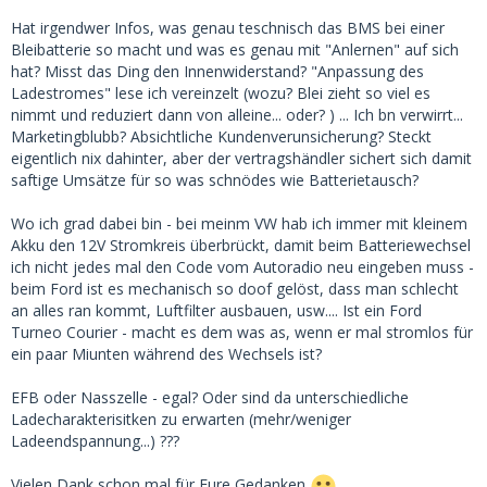
Hat irgendwer Infos, was genau teschnisch das BMS bei einer
Bleibatterie so macht und was es genau mit "Anlernen" auf sich
hat? Misst das Ding den Innenwiderstand? "Anpassung des
Ladestromes" lese ich vereinzelt (wozu? Blei zieht so viel es
nimmt und reduziert dann von alleine... oder? ) ... Ich bn verwirrt...
Marketingblubb? Absichtliche Kundenverunsicherung? Steckt
eigentlich nix dahinter, aber der vertragshändler sichert sich damit
saftige Umsätze für so was schnödes wie Batterietausch?
Wo ich grad dabei bin - bei meinm VW hab ich immer mit kleinem
Akku den 12V Stromkreis überbrückt, damit beim Batteriewechsel
ich nicht jedes mal den Code vom Autoradio neu eingeben muss -
beim Ford ist es mechanisch so doof gelöst, dass man schlecht
an alles ran kommt, Luftfilter ausbauen, usw.... Ist ein Ford
Turneo Courier - macht es dem was as, wenn er mal stromlos für
ein paar Miunten während des Wechsels ist?
EFB oder Nasszelle - egal? Oder sind da unterschiedliche
Ladecharakterisitken zu erwarten (mehr/weniger
Ladeendspannung...) ???
Vielen Dank schon mal für Eure Gedanken