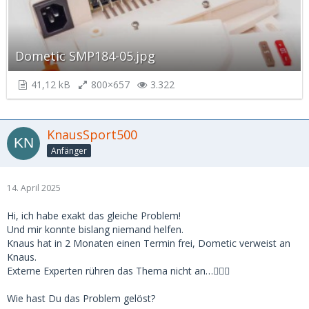
Dometic SMP184-05.jpg
41,12 kB
800×657
3.322
KnausSport500
Anfänger
14. April 2025
Hi, ich habe exakt das gleiche Problem!
Und mir konnte bislang niemand helfen.
Knaus hat in 2 Monaten einen Termin frei, Dometic verweist an
Knaus.
Externe Experten rühren das Thema nicht an…🙆🏼‍♂️
Wie hast Du das Problem gelöst?