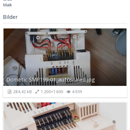
Maik
Bilder
Dometic SMP199-01_autoscaled.jpg
284,42 kB
1.200×1.600
4.939