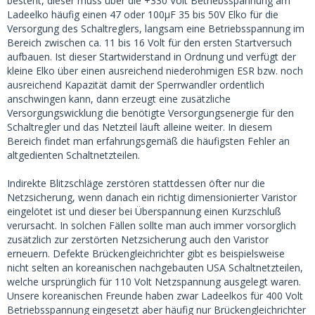
besteht, dieser muss über die +330 Volt Betriebsspannung am
Ladeelko häufig einen 47 oder 100µF 35 bis 50V Elko für die
Versorgung des Schaltreglers, langsam eine Betriebsspannung im
Bereich zwischen ca. 11 bis 16 Volt für den ersten Startversuch
aufbauen. Ist dieser Startwiderstand in Ordnung und verfügt der
kleine Elko über einen ausreichend niederohmigen ESR bzw. noch
ausreichend Kapazität damit der Sperrwandler ordentlich
anschwingen kann, dann erzeugt eine zusätzliche
Versorgungswicklung die benötigte Versorgungsenergie für den
Schaltregler und das Netzteil läuft alleine weiter. In diesem
Bereich findet man erfahrungsgemäß die häufigsten Fehler an
altgedienten Schaltnetzteilen.
Indirekte Blitzschläge zerstören stattdessen öfter nur die
Netzsicherung, wenn danach ein richtig dimensionierter Varistor
eingelötet ist und dieser bei Überspannung einen Kurzschluß
verursacht. In solchen Fällen sollte man auch immer vorsorglich
zusätzlich zur zerstörten Netzsicherung auch den Varistor
erneuern. Defekte Brückengleichrichter gibt es beispielsweise
nicht selten an koreanischen nachgebauten USA Schaltnetzteilen,
welche ursprünglich für 110 Volt Netzspannung ausgelegt waren.
Unsere koreanischen Freunde haben zwar Ladeelkos für 400 Volt
Betriebsspannung eingesetzt aber häufig nur Brückengleichrichter