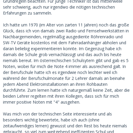
Grundregeln beachten. Für junge Techniker ist das mittlerweile
sehr schwierig, auch nur irgendwo die nötigen technischen
Erfahrungen zu sammeln.
Ich hatte um 1970 (im Alter von zarten 11 Jahren) noch das große
Glück, dass ich von damals zwei Radio und Fernsehwerkstätten in
Nachbargemeinden, regelmäßig ausgediente Röhrenradio und
SW-TV Geräte kostenlos mit dem Fahrradanhänger abholen und
daran beliebig experimentieren konnte. Im Gegenzug habe ich
damals die Schule grob vernachlässigt und das auch bis heute
niemals bereut. Im österreichischen Schulsytem gibt und gab es 5
Noten, wobei für mich die Note 4 immer als ausreichend galt. In
der Berufschule hatte ich es irgendwie noch leichter weil ich
während der Berufschulmonate für 2 Lehrer damals an beinahe
jedem Abend Elektroinstallationen an ihren Rohbauten
durchführte. Zum lernen hatte ich naturgemäß keine Zeit, aber die
beiden Lehrer regelten mit ihren Kollegen, dass sich für mich
immer positive Noten mit "4" ausgehen.
Was mich von der technischen Seite interessierte und als
besonders wichtig bewertete, habe ich auch (ohne
zeitaufwendiges lernen) gewusst und den Rest bis heute niemals
gebraucht, so viel zum weitgehend ineffizienten Schul und