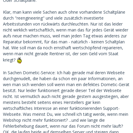
Oder Schaltpläne.
Klar, man kann viele Sachen auch ohne vorhandene Schaltpläne
durch "reengineering" und viele zusätzlich investierte
Arbeitsstunden von rückwärts durchleuchten. Nur ist das leider
nicht wirklich wirtschaftlich, wenn man das für jedes Gerät wieder
aufs neue machen muss, weil man jeden Tag etwas anderes zur
Reparatur bekommt, für das man - natürlich - keinen Schaltplan
hat. Wie soll man da noch ernsthaft wertschöpfend reparieren,
wenn man nicht gerade Rentner ist, der sein Geld vom Staat
kriegt?
In Sachen Dometic-Service: Ich hab gerade mal deren Webseite
durchgenudelt, die haben da schon ein paar Informationen, an
wen man sich wenden soll wenn man ein defektes Dometic-Gerät
besitzt. Nur leider funktioniert gerade dieser Teil der Webseite
nicht. Ist vermutlich auch nicht gerade gestern ausgestiegen, aber
meistens besteht seitens eines Herstellers gar kein
wirtschaftliches Interesse an einer funktionierenden Support-
Webseite. Was meinst Du, wie schnell ich tätig werde, wenn mein
Webshop nicht mehr funktioniert? ...und wie lange die
Fehlerbehebung dauert, wenn nur das Forum nicht mehr läuft?
OK, die laufen beide auf demselben Server und steigen dann