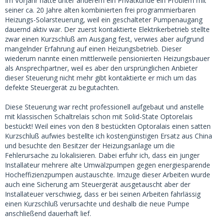
Im Vorjahr hatte unter anderem ein Privatkunde ein Problem mit
seiner ca. 20 Jahre alten kombinierten frei programmierbaren
Heizungs-Solarsteuerung, weil ein geschalteter Pumpenaugang
dauernd aktiv war. Der zuerst kontaktierte Elektrikerbetrieb stellte
zwar einen Kurzschluß am Ausgang fest, verwies aber aufgrund
mangelnder Erfahrung auf einen Heizungsbetrieb. Dieser
wiederum nannte einen mittlerweile pensionierten Heizungsbauer
als Ansprechpartner, weil es aber den ursprünglichen Anbieter
dieser Steuerung nicht mehr gibt kontaktierte er mich um das
defekte Steuergerät zu begutachten.
Diese Steuerung war recht professionell aufgebaut und anstelle
mit klassischen Schaltrelais schon mit Solid-State Optorelais
bestückt! Weil eines von den 8 bestückten Optoralais einen satten
Kurzschluß aufwies bestellte ich kostengünstigen Ersatz aus China
und besuchte den Besitzer der Heizungsanlage um die
Fehlerursache zu lokalisieren. Dabei erfuhr ich, dass ein junger
Installateur mehrere alte Umwälzpumpen gegen energiesparende
Hocheffizienzpumpen austauschte. Imzuge dieser Arbeiten wurde
auch eine Sicherung am Steuergerät ausgetauscht aber der
Installateuer verschwieg, dass er bei seinen Arbeiten fahrlässig
einen Kurzschluß verursachte und deshalb die neue Pumpe
anschließend dauerhaft lief.