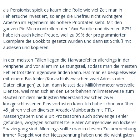
als Pensionist spielt es kaum eine Rolle wie viel Zeit man in
Fehlersuche investiert, solange die Ehefrau nicht wichtigere
Arbeiten im Eigenheim als höhere Prioritäten sieht. Mit den
ganzen Pic Microcontrollern der 16xx Familie und diversen 8751
habe ich auch keine Freude, weil zu 99% der programmierten
Exemplare die Lookbits gesetzt wurden und dann ist Schluß mit
auslesen und kopieren.
In den meisten Fällen liegen die Harwarefehler allerdings in der
Peripherie und vor allem im Leistungsteil, sodass man die meisten
Fehler trotzdem irgendwie finden kann. Hat man es beispielsweise
mit einem Busfehler (Kurzschluß zwischen zwei Adress oder
Datenleitungen) zu tun, dann leistet das MilliOhmmeter wertvolle
Dienste, weil man sich an den Leiterbahnen millimeterweise zum
Bauteil mit dem niedrigsten Widerstand zwischen zwei
kurzgeschlossenen Pins vortasten kann. Ich habe schon vor über
45 Jahren viel an diversen Arcade-Mainboards mit TTL-
Massengräbern und 8 Bit Prozessoren auch schwierige Fehler
gefunden, wogegen Schaltnetzteile aller Art irgendwie ein lockerer
Spaziergang sind. Allerdings sollte man in diesem Zusammenhang
immer Respekt vor der Netzspannung haben und die wichtigsten