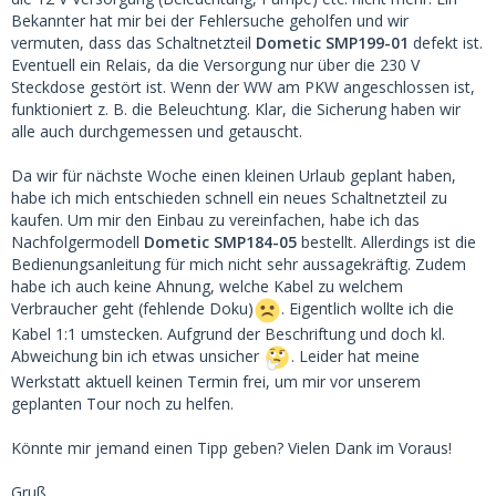
Bekannter hat mir bei der Fehlersuche geholfen und wir
vermuten, dass das Schaltnetzteil
Dometic SMP199-01
defekt ist.
Eventuell ein Relais, da die Versorgung nur über die 230 V
Steckdose gestört ist. Wenn der WW am PKW angeschlossen ist,
funktioniert z. B. die Beleuchtung. Klar, die Sicherung haben wir
alle auch durchgemessen und getauscht.
Da wir für nächste Woche einen kleinen Urlaub geplant haben,
habe ich mich entschieden schnell ein neues Schaltnetzteil zu
kaufen. Um mir den Einbau zu vereinfachen, habe ich das
Nachfolgermodell
Dometic SMP184-05
bestellt. Allerdings ist die
Bedienungsanleitung für mich nicht sehr aussagekräftig. Zudem
habe ich auch keine Ahnung, welche Kabel zu welchem
Verbraucher geht (fehlende Doku)
. Eigentlich wollte ich die
Kabel 1:1 umstecken. Aufgrund der Beschriftung und doch kl.
Abweichung bin ich etwas unsicher
. Leider hat meine
Werkstatt aktuell keinen Termin frei, um mir vor unserem
geplanten Tour noch zu helfen.
Könnte mir jemand einen Tipp geben? Vielen Dank im Voraus!
Gruß