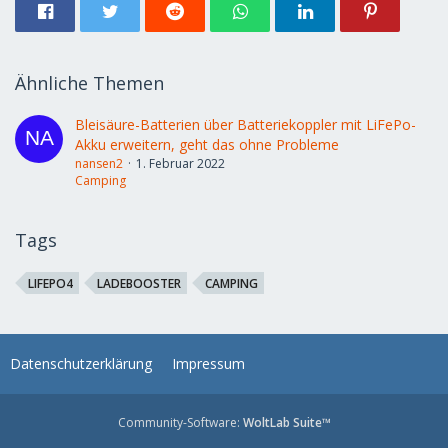
Ähnliche Themen
Bleisäure-Batterien über Batteriekoppler mit LiFePo-
Akku erweitern, geht das ohne Probleme
nansen2
1. Februar 2022
Camping
Tags
LIFEPO4
LADEBOOSTER
CAMPING
Datenschutzerklärung
Impressum
Community-Software:
WoltLab Suite™