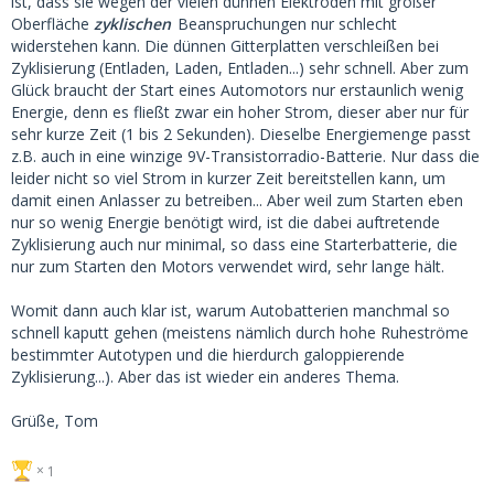
ist, dass sie wegen der vielen dünnen Elektroden mit großer
Oberfläche
zyklischen
Beanspruchungen nur schlecht
widerstehen kann. Die dünnen Gitterplatten verschleißen bei
Zyklisierung (Entladen, Laden, Entladen...) sehr schnell. Aber zum
Glück braucht der Start eines Automotors nur erstaunlich wenig
Energie, denn es fließt zwar ein hoher Strom, dieser aber nur für
sehr kurze Zeit (1 bis 2 Sekunden). Dieselbe Energiemenge passt
z.B. auch in eine winzige 9V-Transistorradio-Batterie. Nur dass die
leider nicht so viel Strom in kurzer Zeit bereitstellen kann, um
damit einen Anlasser zu betreiben... Aber weil zum Starten eben
nur so wenig Energie benötigt wird, ist die dabei auftretende
Zyklisierung auch nur minimal, so dass eine Starterbatterie, die
nur zum Starten den Motors verwendet wird, sehr lange hält.
Womit dann auch klar ist, warum Autobatterien manchmal so
schnell kaputt gehen (meistens nämlich durch hohe Ruheströme
bestimmter Autotypen und die hierdurch galoppierende
Zyklisierung...). Aber das ist wieder ein anderes Thema.
Grüße, Tom
1