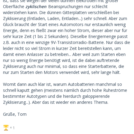
ist, dass sie wegen der vielen dünnen Elektroden mit großer
Oberfläche
zyklischen
Beanspruchungen nur schlecht
widerstehen kann. Die dünnen Gitterplatten verschleißen bei
Zyklisierung (Entladen, Laden, Entladen...) sehr schnell. Aber zum
Glück braucht der Start eines Automotors nur erstaunlich wenig
Energie, denn es fließt zwar ein hoher Strom, dieser aber nur für
sehr kurze Zeit (1 bis 2 Sekunden). Dieselbe Energiemenge passt
z.B. auch in eine winzige 9V-Transistorradio-Batterie. Nur dass die
leider nicht so viel Strom in kurzer Zeit bereitstellen kann, um
damit einen Anlasser zu betreiben... Aber weil zum Starten eben
nur so wenig Energie benötigt wird, ist die dabei auftretende
Zyklisierung auch nur minimal, so dass eine Starterbatterie, die
nur zum Starten den Motors verwendet wird, sehr lange hält.
Womit dann auch klar ist, warum Autobatterien manchmal so
schnell kaputt gehen (meistens nämlich durch hohe Ruheströme
bestimmter Autotypen und die hierdurch galoppierende
Zyklisierung...). Aber das ist wieder ein anderes Thema.
Grüße, Tom
1