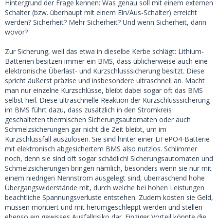
Hintergrund der Frage kennen: Was genau soll mit einem externen
Schalter (bzw. überhaupt mit einem Ein/Aus-Schalter) erreicht
werden? Sicherheit? Mehr Sicherheit? Und wenn Sicherheit, dann
wovor?
Zur Sicherung, weil das etwa in dieselbe Kerbe schlägt: Lithium-
Batterien besitzen immer ein BMS, dass üblicherweise auch eine
elektronische Überlast- und Kurzschlusssicherung besitzt. Diese
spricht äußerst präzise und insbesondere ultraschnell an. Macht
man nur einzelne Kurzschlüsse, bleibt dabei sogar oft das BMS
selbst heil. Diese ultraschnelle Reaktion der Kurzschlusssicherung
im BMS führt dazu, dass zusätzlich in den Stromkreis
geschalteten thermischen Sicherungsautomaten oder auch
Schmelzsicherungen gar nicht die Zeit bleibt, um im
Kurzschlussfall auszulösen. Sie sind hinter einer LiFePO4-Batterie
mit elektronisch abgesichertem BMS also nutzlos. Schlimmer
noch, denn sie sind oft sogar schädlich! Sicherungsautomaten und
Schmelzsicherungen bringen nämlich, besonders wenn sie nur mit
einem niedrigen Nennstrom ausgelegt sind, überraschend hohe
Übergangswiderstände mit, durch welche bei hohen Leistungen
beachtliche Spannungsverluste entstehen. Zudem kosten sie Geld,
müssen montiert und mit herumgeschleppt werden und stellen
ebenso ein gewisses Ausfallrisiko dar. Einziger Vorteil könnte die