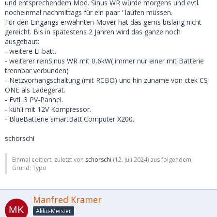
und entsprechendem Mod. Sinus WR würde morgens und evtl.
nocheinmal nachmittags für ein paar ' laufen müssen.
Für den Eingangs erwähnten Mover hat das gems bislang nicht
gereicht. Bis in spätestens 2 Jahren wird das ganze noch
ausgebaut:
- weitere Li-batt.
- weiterer reinSinus WR mit 0,6kW( immer nur einer mit Batterie
trennbar verbunden)
- Netzvorhangschaltung (mit RCBO) und hin zuname von ctek CS
ONE als Ladegerät.
- Evtl. 3 PV-Pannel.
- kühli mit 12V Kompressor.
- BlueBatterie smartBatt.Computer X200.
schorschi
Einmal editiert, zuletzt von
schorschi
(
12. Juli 2024
) aus folgendem
Grund: Typo
Manfred Kramer
Akku-Meister