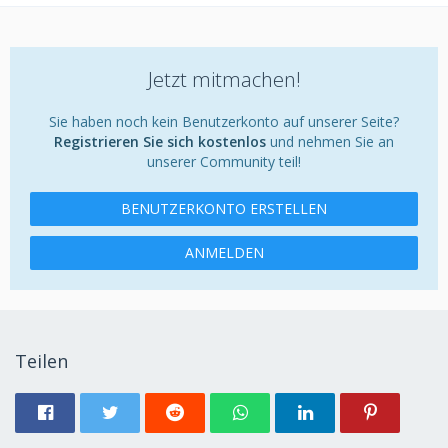
(Rechts zufällig die neue
Bausatzbatterie 12V/302Ah,
Artikel-Nr. 2391
, die gerade aufgeladen wird.)
Jetzt mitmachen!
Das Ergebnis des Kapazitätstests hat mich dann doch
Sie haben noch kein Benutzerkonto auf unserer Seite?
überrascht:
Registrieren Sie sich kostenlos
und nehmen Sie an
unserer Community teil!
BENUTZERKONTO ERSTELLEN
ANMELDEN
Teilen