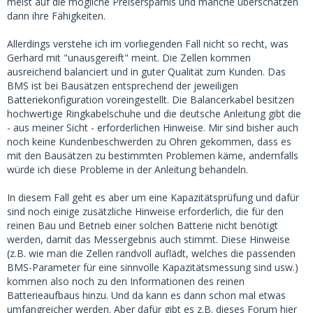
meist auf die mögliche Preisersparnis und manche überschätzen
dann ihre Fähigkeiten.
Allerdings verstehe ich im vorliegenden Fall nicht so recht, was
Gerhard mit "unausgereift" meint. Die Zellen kommen
ausreichend balanciert und in guter Qualität zum Kunden. Das
BMS ist bei Bausätzen entsprechend der jeweiligen
Batteriekonfiguration voreingestellt. Die Balancerkabel besitzen
hochwertige Ringkabelschuhe und die deutsche Anleitung gibt die
- aus meiner Sicht - erforderlichen Hinweise. Mir sind bisher auch
noch keine Kundenbeschwerden zu Ohren gekommen, dass es
mit den Bausätzen zu bestimmten Problemen käme, andernfalls
würde ich diese Probleme in der Anleitung behandeln.
In diesem Fall geht es aber um eine Kapazitätsprüfung und dafür
sind noch einige zusätzliche Hinweise erforderlich, die für den
reinen Bau und Betrieb einer solchen Batterie nicht benötigt
werden, damit das Messergebnis auch stimmt. Diese Hinweise
(z.B. wie man die Zellen randvoll auflädt, welches die passenden
BMS-Parameter für eine sinnvolle Kapazitätsmessung sind usw.)
kommen also noch zu den Informationen des reinen
Batterieaufbaus hinzu. Und da kann es dann schon mal etwas
umfangreicher werden. Aber dafür gibt es z.B. dieses Forum hier