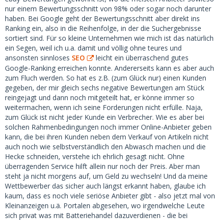
nur einem Bewertungsschnitt von 98% oder sogar noch darunter
haben. Bei Google geht der Bewertungsschnitt aber direkt ins
Ranking ein, also in die Reihenfolge, in der die Suchergebnisse
sortiert sind. Für so kleine Unternehmen wie mich ist das natürlich
ein Segen, weil ich u.a. damit und völlig ohne teures und
ansonsten sinnloses
SEO
leicht ein überraschend gutes
Google-Ranking erreichen konnte. Andererseits kann es aber auch
zum Fluch werden. So hat es z.B. (zum Glück nur) einen Kunden
gegeben, der mir gleich sechs negative Bewertungen am Stück
reingejagt und dann noch mitgeteilt hat, er könne immer so
weitermachen, wenn ich seine Forderungen nicht erfülle. Naja,
zum Glück ist nicht jeder Kunde ein Verbrecher. Wie es aber bei
solchen Rahmenbedingungen noch immer Online-Anbieter geben
kann, die bei ihren Kunden neben dem Verkauf von Artikeln nicht
auch noch wie selbstverständlich den Abwasch machen und die
Hecke schneiden, verstehe ich ehrlich gesagt nicht. Ohne
überragenden Service hilft allein nur noch der Preis. Aber man
steht ja nicht morgens auf, um Geld zu wechseln! Und da meine
Wettbewerber das sicher auch längst erkannt haben, glaube ich
kaum, dass es noch viele seriöse Anbieter gibt - also jetzt mal von
Kleinanzeigen u.ä. Portalen abgesehen, wo irgendwelche Leute
sich privat was mit Batteriehandel dazuverdienen - die bei