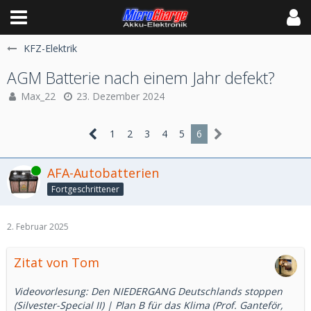
KFZ-Elektrik
AGM Batterie nach einem Jahr defekt?
Max_22
23. Dezember 2024
1
2
3
4
5
6
Online
AFA-Autobatterien
Fortgeschrittener
2. Februar 2025
Zitat von Tom
Videovorlesung: Den NIEDERGANG Deutschlands stoppen
(Silvester-Special II) | Plan B für das Klima (Prof. Ganteför,