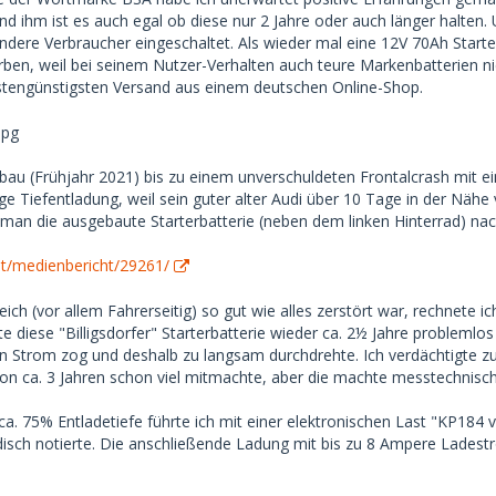
nd ihm ist es auch egal ob diese nur 2 Jahre oder auch länger halten
andere Verbraucher eingeschaltet. Als wieder mal eine 12V 70Ah Start
erben, weil bei seinem Nutzer-Verhalten auch teure Markenbatterien ni
tengünstigsten Versand aus einem deutschen Online-Shop.
au (Frühjahr 2021) bis zu einem unverschuldeten Frontalcrash mit e
ge Tiefentladung, weil sein guter alter Audi über 10 Tage in der Näh
 man die ausgebaute Starterbatterie (neben dem linken Hinterrad) nac
at/medienbericht/29261/
eich (vor allem Fahrerseitig) so gut wie alles zerstört war, rechnete
rte diese "Billigsdorfer" Starterbatterie wieder ca. 2½ Jahre probleml
en Strom zog und deshalb zu langsam durchdrehte. Ich verdächtigte zu
n ca. 3 Jahren schon viel mitmachte, aber die machte messtechnisc
ca. 75% Entladetiefe führte ich mit einer elektronischen Last "KP184 
isch notierte. Die anschließende Ladung mit bis zu 8 Ampere Ladestr