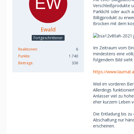
Verschleißprodukte u
Parklicht oder auch 
Billigprodukt zu erw
Brocken mit dem kos
Ewald
Fortgeschrittener
Im Zeitraum vom Einb
Reaktionen
6
mindestens eine völli
Punkte
1.740
folgendem Bild sieht
Beiträge
336
https://www.laumat.
Weil im vorderen Ber
Allerdings funktionie
Anlasser viel zu hoh
eher kurzem Leben vo
Die Entladung bis zu 
Abschaltung nur händ
erscheinen.