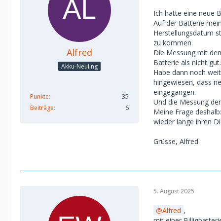
Ich hatte eine neue
Auf der Batterie mei
Herstellungsdatum st
zu kommen.
Alfred
Die Messung mit dem 
Batterie als nicht gut.
Akku-Neuling
Habe dann noch weite
hingewiesen, dass n
eingegangen.
Punkte
35
Und die Messung der 
Beiträge
6
Meine Frage deshalb: 
wieder lange ihren D
Grüsse, Alfred
5. August 2025
Alfred
,
mit einer Billigbatt