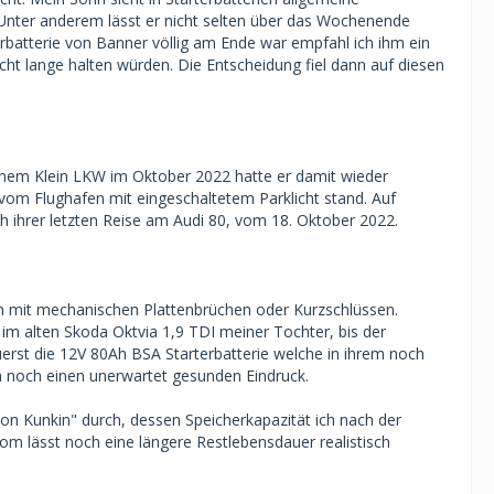
. Unter anderem lässt er nicht selten über das Wochenende
erbatterie von Banner völlig am Ende war empfahl ich ihm ein
cht lange halten würden. Die Entscheidung fiel dann auf diesen
inem Klein LKW im Oktober 2022 hatte er damit wieder
e vom Flughafen mit eingeschaltetem Parklicht stand. Auf
h ihrer letzten Reise am Audi 80, vom 18. Oktober 2022.
 ich mit mechanischen Plattenbrüchen oder Kurzschlüssen.
os im alten Skoda Oktvia 1,9 TDI meiner Tochter, bis der
erst die 12V 80Ah BSA Starterbatterie welche in ihrem noch
h noch einen unerwartet gesunden Eindruck.
von Kunkin" durch, dessen Speicherkapazität ich nach der
om lässt noch eine längere Restlebensdauer realistisch