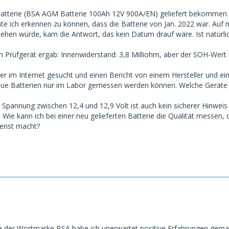
 Batterie (BSA AGM Batterie 100Ah 12V 900A/EN) geliefert bekommen
nte ich erkennen zu können, dass die Batterie von Jan. 2022 war. Au
ehen würde, kam die Antwort, das kein Datum drauf wäre. Ist natürlic
Prüfgerät ergab: Innenwiderstand: 3,8 Milliohm, aber der SOH-Wert 
r im Internet gesucht und einen Bericht von einem Hersteller und ei
eue Batterien nur im Labor gemessen werden können. Welche Geräte
Spannung zwischen 12,4 und 12,9 Volt ist auch kein sicherer Hinweis a
Wie kann ich bei einer neu gelieferten Batterie die Qualität messen, 
ienst macht?
erie der Wortmarke BSA habe ich unerwartet positive Erfahrungen gemac