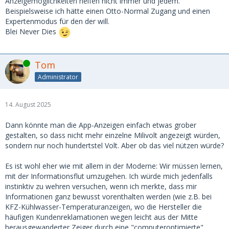
Anzeigemöglichkeiten helfen nicht immer und jedem.
einerseits aus der heutigen Möglichkeit die
Beispielsweise ich hätte einen Otto-Normal Zugang und einen
Zellenspannungen bis hinunter auf 1mV genau angezeigt zu
Expertenmodus für den der will.
bekommen und andererseits aus der verbreiteten
Blei Never Dies
Unfähigkeit, die gemessenen Zellenspannungswerte korrekt
zu bewerten. Denn wenn man nicht weiß, ob die Höhe einer
Abweichung ein Problem darstellt, ist man nur dann
Online
Tom
zufrieden, wenn man entweder keinerlei Abweichung hat,
Administrator
oder sie nicht sehen kann.
Oh, wie glücklich waren wir doch mit diesen widerlichen
14. August 2025
Bleibatterien, die schwer waren, nichts von der Roste zogen
und schnell verschlissen.
Dann könnte man die App-Anzeigen einfach etwas grober
gestalten, so dass nicht mehr einzelne Milivolt angezeigt würden,
Warum?
sondern nur noch hundertstel Volt. Aber ob das viel nützen würde?
Na, weil wir da die Zellenspannungen nicht sehen
konnten
Es ist wohl eher wie mit allem in der Moderne: Wir müssen lernen,
mussten.
mit der Informationsflut umzugehen. Ich würde mich jedenfalls
instinktiv zu wehren versuchen, wenn ich merkte, dass mir
Grüße, Tom
Informationen ganz bewusst vorenthalten werden (wie z.B. bei
KFZ-Kühlwasser-Temperaturanzeigen, wo die Hersteller die
häufigen Kundenreklamationen wegen leicht aus der Mitte
herausgewanderter Zeiger durch eine "computeroptimierte"