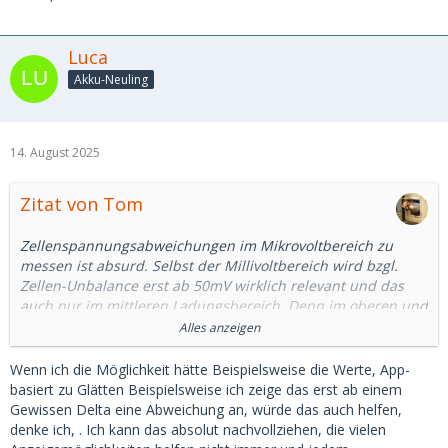
Luca
Akku-Neuling
14. August 2025
Zitat von Tom
Zellenspannungsabweichungen im Mikrovoltbereich zu
messen ist absurd. Selbst der Millivoltbereich wird bzgl.
Zellen-Unbalance erst ab 50mV wirklich relevant und das
auch nur im mittleren Ladungsbereich. Denn im oberen und
unteren Ladungsbereich laufen die Zellenspannungen ja
Alles anzeigen
wegen der immer etwas verschiedenen Zellenkapazitäten
zwangsläufig auseinander. Das ist aber
keine
Zellen-
Wenn ich die Möglichkeit hätte Beispielsweise die Werte, App-
Unbalance, sondern einfach der LFP-Kennlinie geschuldet
basiert zu Glätten Beispielsweise ich zeige das erst ab einem
und entsprechend auch nicht ausgleichbar.
Gewissen Delta eine Abweichung an, würde das auch helfen,
denke ich, . Ich kann das absolut nachvollziehen, die vielen
Der eigentliche Kern des "Balance-Problems" besteht ja