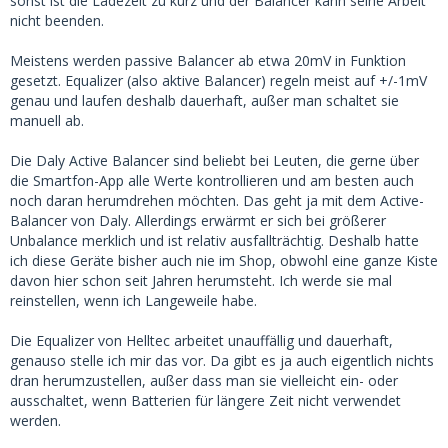
sonst ist die Ladezeit zu kurz und der Balancer kann seine Arbeit
nicht beenden.
Meistens werden passive Balancer ab etwa 20mV in Funktion
gesetzt. Equalizer (also aktive Balancer) regeln meist auf +/-1mV
genau und laufen deshalb dauerhaft, außer man schaltet sie
manuell ab.
Die Daly Active Balancer sind beliebt bei Leuten, die gerne über
die Smartfon-App alle Werte kontrollieren und am besten auch
noch daran herumdrehen möchten. Das geht ja mit dem Active-
Balancer von Daly. Allerdings erwärmt er sich bei größerer
Unbalance merklich und ist relativ ausfallträchtig. Deshalb hatte
ich diese Geräte bisher auch nie im Shop, obwohl eine ganze Kiste
davon hier schon seit Jahren herumsteht. Ich werde sie mal
reinstellen, wenn ich Langeweile habe.
Die Equalizer von Helltec arbeitet unauffällig und dauerhaft,
genauso stelle ich mir das vor. Da gibt es ja auch eigentlich nichts
dran herumzustellen, außer dass man sie vielleicht ein- oder
ausschaltet, wenn Batterien für längere Zeit nicht verwendet
werden.