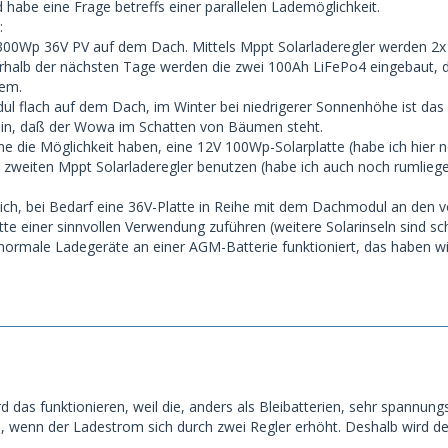
 habe eine Frage betreffs einer parallelen Lademöglichkeit.
:
0Wp 36V PV auf dem Dach. Mittels Mppt Solarladeregler werden 2x 12
halb der nächsten Tage werden die zwei 100Ah LiFePo4 eingebaut, die
lem.
ul flach auf dem Dach, im Winter bei niedrigerer Sonnenhöhe ist das
sein, daß der Wowa im Schatten von Bäumen steht.
e die Möglichkeit haben, eine 12V 100Wp-Solarplatte (habe ich hier 
 zweiten Mppt Solarladeregler benutzen (habe ich auch noch rumlieg
lich, bei Bedarf eine 36V-Platte in Reihe mit dem Dachmodul an den 
te einer sinnvollen Verwendung zuführen (weitere Solarinseln sind s
normale Ladegeräte an einer AGM-Batterie funktioniert, das haben wi
d das funktionieren, weil die, anders als Bleibatterien, sehr spannungs
an, wenn der Ladestrom sich durch zwei Regler erhöht. Deshalb wird d