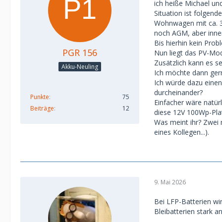
ich heiße Michael und
Situation ist folgende
Wohnwagen mit ca. 30
noch AGM, aber inner
Bis hierhin kein Prob
PGR 156
Nun liegt das PV-Mod
Zusätzlich kann es 
Akku-Neuling
Ich möchte dann gern
Ich würde dazu einen
durcheinander?
Punkte
75
Einfacher wäre natür
Beiträge
12
diese 12V 100Wp-Plat
Was meint ihr? Zwei 
eines Kollegen...).
9. Mai 2026
Bei LFP-Batterien wir
Bleibatterien stark 