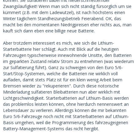
können. Sie sulfatieren dabei mit niederschmetternder
Zwangsläufigkeit! Wenn man sich nicht ständig fürsorglich um sie
kümmert (z.B. mit dem Ladewutzel), ist nach höchstens einen
Winter täglichem Standheizungsbetrieb Feierabend. OK, das
macht bei den momentanen Niedrigpreisen eher nichts aus, man
kauft sich dann eben eine billige neue Batterie.
Aber trotzdem interessiert es mich, wie sich die Lithium-
Starterbatterie hier schlägt. Auch mit Blick auf die heutigen
Fahrzeugen typischerweise innewohnende Unsitte, den Batterien
im geparkten Zustand relativ Strom zu entnehmen (was wiederum
zur Sulfatierung führt). Ganz zu schweigen von den Euro 5/6-
Start/Stop-Systemen, welche die Batterien nie wirklich voll
aufladen, damit stets Platz ist für ein klein wenig Arbeit beim
Bremsen wieder zu "rekuperieren". Durch diese notorische
Minderladung sulfatieren Bleibatterien nun aber wirklich mit
Lichtgeschwindigkeit. Starterbatterien auf Lithium-Basis werden
das problemlos leisten können, ohne hierdurch nennenswert an
Lebensdauer zu verlieren. Allerdings können die mir bekannten
Euro 5/6-Fahrzeuge noch nicht mit Starterbatterien auf Lithium-
Basis umgehen, weil die Programmierung des fahrzeugeigenen
Battery-Management-Systems das nicht hergibt.