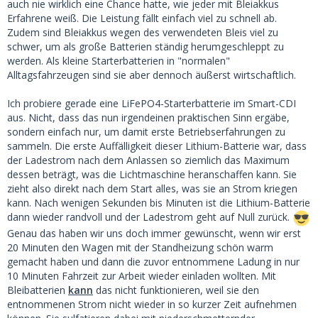
auch nie wirklich eine Chance hatte, wie jeder mit Bleiakkus
Erfahrene weiß. Die Leistung fällt einfach viel zu schnell ab.
Zudem sind Bleiakkus wegen des verwendeten Bleis viel zu
schwer, um als große Batterien ständig herumgeschleppt zu
werden. Als kleine Starterbatterien in "normalen"
Alltagsfahrzeugen sind sie aber dennoch äußerst wirtschaftlich.
Ich probiere gerade eine LiFePO4-Starterbatterie im Smart-CDI
aus. Nicht, dass das nun irgendeinen praktischen Sinn ergäbe,
sondern einfach nur, um damit erste Betriebserfahrungen zu
sammeln. Die erste Auffälligkeit dieser Lithium-Batterie war, dass
der Ladestrom nach dem Anlassen so ziemlich das Maximum
dessen beträgt, was die Lichtmaschine heranschaffen kann. Sie
zieht also direkt nach dem Start alles, was sie an Strom kriegen
kann. Nach wenigen Sekunden bis Minuten ist die Lithium-Batterie
dann wieder randvoll und der Ladestrom geht auf Null zurück.
Genau das haben wir uns doch immer gewünscht, wenn wir erst
20 Minuten den Wagen mit der Standheizung schön warm
gemacht haben und dann die zuvor entnommene Ladung in nur
10 Minuten Fahrzeit zur Arbeit wieder einladen wollten. Mit
Bleibatterien
kann
das nicht funktionieren, weil sie den
entnommenen Strom nicht wieder in so kurzer Zeit aufnehmen