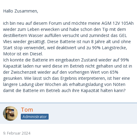
Da ist sie bis 15,2- 15,3 V gegangen und nicht mehr runter
in die EHL gegangen.
Hallo Zusammen,
Dan habe ich bsie wieder abgestellt.
ich bin neu auf diesem Forum und möchte meine AGM 12V 105Ah
(Dank Eurer Hilfe habe ich damals meine alte 100 AH Varta
wieder zum Leben erwecken und habe schon den Tip mit dem
Säure Batterie, mit einem alten starken Absaar Batterie
destilliertem Wasser auffüllen versucht und zumindest das GEL
Ladegerät mit ca. 8 Ampere Ladesprom, wieder in einen
Vlies wieder gesättigt. Diese Batterie ist nun 8 Jahre alt und ohne
guten Leistungsbereich erweckt Danke Euch
)
Start stop verwendet, weil deaktiviert und zu 90% Langstrecke,
Motor ist ein Diesel.
Habe gelesen man sollte 14,8 V Ladestrom nicht
Ich konnte die Batterie im eingebauten Zustand wieder auf 99%
übersteigen.
Kapazität laden nur wird diese im Betrieb nicht gehalten und ist in
der Zwischenzeit wieder auf den vorherigen Wert von 65%
Was ist gut, ideal, oder falsch für die AGM ???
gesunken. Wie lässt sich das Ergebnis interpretieren, ist hier eine
längere Ladung über Wochen als erhaltungsladung von Nöten
Vielen dank und Euch einen schönen Abend
damit die Batterie im Betrieb auch ihre Kapazität halten kann?
Tom
Administrator
9. Februar 2024