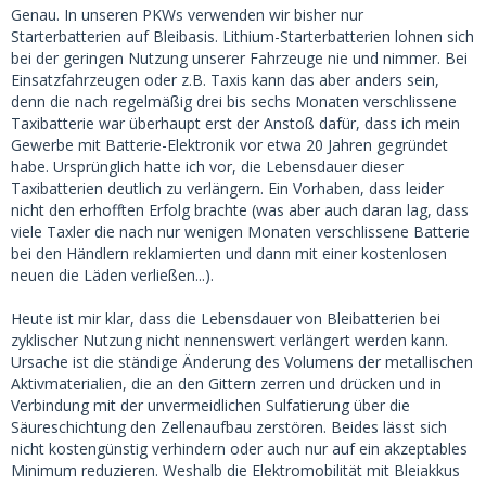
Genau. In unseren PKWs verwenden wir bisher nur
Starterbatterien auf Bleibasis. Lithium-Starterbatterien lohnen sich
bei der geringen Nutzung unserer Fahrzeuge nie und nimmer. Bei
Einsatzfahrzeugen oder z.B. Taxis kann das aber anders sein,
denn die nach regelmäßig drei bis sechs Monaten verschlissene
Taxibatterie war überhaupt erst der Anstoß dafür, dass ich mein
Gewerbe mit Batterie-Elektronik vor etwa 20 Jahren gegründet
habe. Ursprünglich hatte ich vor, die Lebensdauer dieser
Taxibatterien deutlich zu verlängern. Ein Vorhaben, dass leider
nicht den erhofften Erfolg brachte (was aber auch daran lag, dass
viele Taxler die nach nur wenigen Monaten verschlissene Batterie
bei den Händlern reklamierten und dann mit einer kostenlosen
neuen die Läden verließen...).
Heute ist mir klar, dass die Lebensdauer von Bleibatterien bei
zyklischer Nutzung nicht nennenswert verlängert werden kann.
Ursache ist die ständige Änderung des Volumens der metallischen
Aktivmaterialien, die an den Gittern zerren und drücken und in
Verbindung mit der unvermeidlichen Sulfatierung über die
Säureschichtung den Zellenaufbau zerstören. Beides lässt sich
nicht kostengünstig verhindern oder auch nur auf ein akzeptables
Minimum reduzieren. Weshalb die Elektromobilität mit Bleiakkus