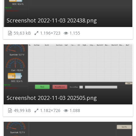
Screenshot 2022-11-03 202438.png
59,63 kB
1.196×723
1.155
Screenshot 2022-11-03 202505.png
49,99 kB
1.182×726
1.088