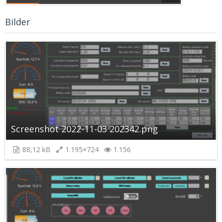
Bilder
Screenshot 2022-11-03 202342.png
88,12 kB
1.195×724
1.156