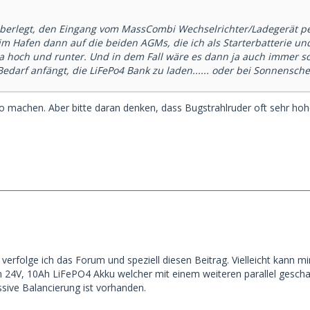
 überlegt, den Eingang vom MassCombi Wechselrichter/Ladegerät
m Hafen dann auf die beiden AGMs, die ich als Starterbatterie un
ja hoch und runter. Und in dem Fall wäre es dann ja auch immer so,
edarf anfängt, die LiFePo4 Bank zu laden...... oder bei Sonnensch
o machen. Aber bitte daran denken, dass Bugstrahlruder oft sehr hoh
verfolge ich das Forum und speziell diesen Beitrag. Vielleicht kann m
en 24V, 10Ah LiFePO4 Akku welcher mit einem weiteren parallel geschal
sive Balancierung ist vorhanden.