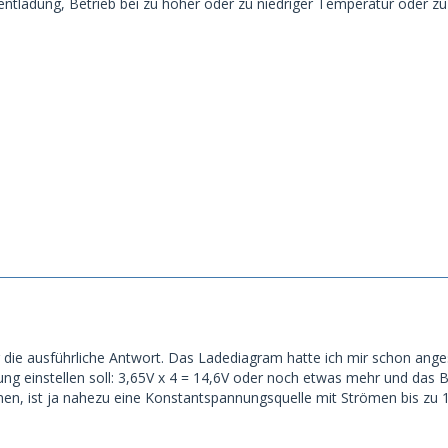
fentladung, Betrieb bei zu hoher oder zu niedriger Temperatur oder z
 die ausführliche Antwort. Das Ladediagram hatte ich mir schon anges
ung einstellen soll: 3,65V x 4 = 14,6V oder noch etwas mehr und das
n, ist ja nahezu eine Konstantspannungsquelle mit Strömen bis zu 100