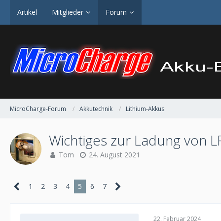
Artikel
Mitglieder
Forum
MicroCharge-Forum
Akkutechnik
Lithium-Akkus
Wichtiges zur Ladung von L
Tom
24. August 2021
1
2
3
4
5
6
7
22. Februar 2024