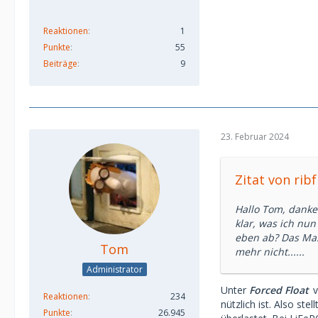
Reaktionen
1
Punkte
55
Beiträge
9
23. Februar 2024
Zitat von rib
Hallo Tom, danke
klar, was ich nun
eben ab? Das Mas
Tom
mehr nicht......
Administrator
Unter
Forced Float
v
Reaktionen
234
nützlich ist. Also st
Punkte
26.945