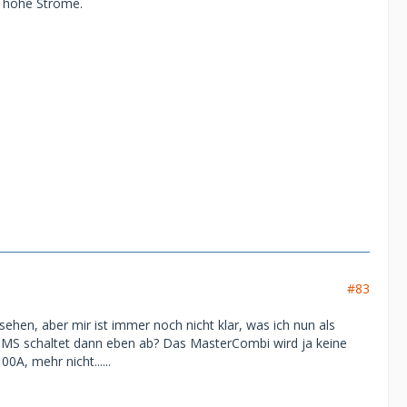
u hohe Ströme.
#83
ehen, aber mir ist immer noch nicht klar, was ich nun als
 BMS schaltet dann eben ab? Das MasterCombi wird ja keine
A, mehr nicht......