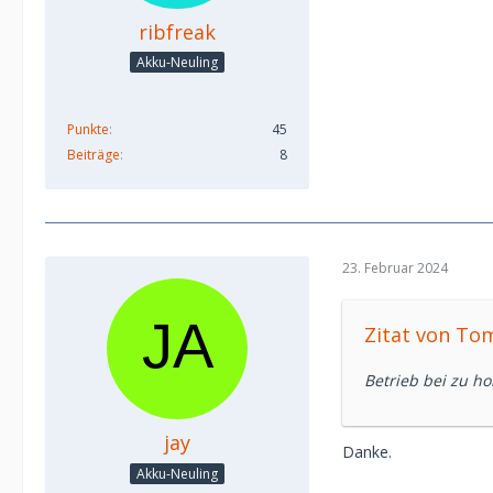
ribfreak
Akku-Neuling
Punkte
45
Beiträge
8
23. Februar 2024
Zitat von To
Betrieb bei zu h
jay
Danke.
Akku-Neuling