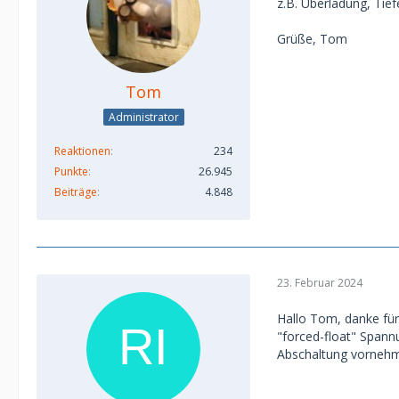
z.B. Überladung, Tie
Grüße, Tom
Tom
Administrator
Reaktionen
234
Punkte
26.945
Beiträge
4.848
23. Februar 2024
Hallo Tom, danke für
"forced-float" Spann
Abschaltung vornehme