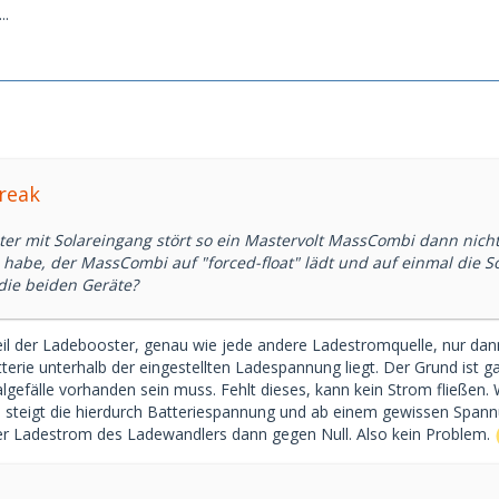
..
freak
er mit Solareingang stört so ein Mastervolt MassCombi dann nicht?
 habe, der MassCombi auf "forced-float" lädt und auf einmal die 
 die beiden Geräte?
il der Ladebooster, genau wie jede andere Ladestromquelle, nur dan
erie unterhalb der eingestellten Ladespannung liegt. Der Grund ist g
lgefälle vorhanden sein muss. Fehlt dieses, kann kein Strom fließen
st, steigt die hierdurch Batteriespannung und ab einem gewissen Spa
der Ladestrom des Ladewandlers dann gegen Null. Also kein Problem.