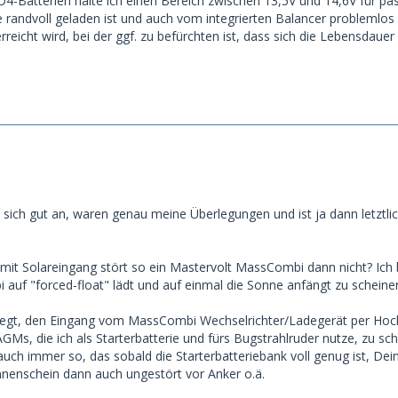
PO4-Batterien halte ich einen Bereich zwischen 13,5V und 14,6V für 
ie randvoll geladen ist und auch vom integrierten Balancer problemlo
reicht wird, bei der ggf. zu befürchten ist, dass sich die Lebensdauer 
 sich gut an, waren genau meine Überlegungen und ist ja dann letztlic
it Solareingang stört so ein Mastervolt MassCombi dann nicht? Ich b
auf "forced-float" lädt und auf einmal die Sonne anfängt zu scheinen
rlegt, den Eingang vom MassCombi Wechselrichter/Ladegerät per 
GMs, die ich als Starterbatterie und fürs Bugstrahlruder nutze, zu sc
 auch immer so, das sobald die Starterbatteriebank voll genug ist, De
Sonnenschein dann auch ungestört vor Anker o.ä.