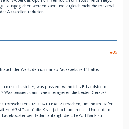
passend, wobei das Optimum vermutlich um 13,8V herum liegt,
s gut ausgeglichen werden kann und zugleich nicht die maximal
der Akkuzellen reduziert.
#86
h auch der Wert, den ich mir so "ausspekuliert" hatte.
in mir nicht sicher, was passiert, wenn ich zB Landstrom
? Was passiert dann, wie interagieren die beiden Geräte?
Hochstromschalter UMSCHALTBAR zu machen, um ihn im Hafen
halten- AGM "kann" die Kiste ja hoch und runter. Und in dem
in Ladebooster bei Bedarf anfängt, die LiFePo4 Bank zu