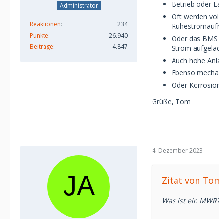
Betrieb oder L
Administrator
Oft werden voll
Reaktionen
234
Ruhestromaufna
Punkte
26.940
Oder das BMS s
Beiträge
4.847
Strom aufgela
Auch hohe Anla
Ebenso mecha
Oder Korrosion
Grüße, Tom
4. Dezember 2023
Zitat von To
Was ist ein MWR?