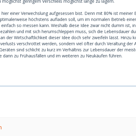
i möglichst geringem Verschleiß möglichst lange zu lagern.
 hier einer Verwechslung aufgesessen bist. Denn mit 80% ist meine
timalerweise höchstens aufladen soll, um im normalen Betrieb einen
 einfach so messen kann. Weshalb diese Idee zwar nicht dumm ist, 
bezahlen und mit sich herumschleppen muss, sich die Lebensdauer du
 an der Wirtschaftlichkeit dieser Idee doch sehr zweifeln lässt. Hinz
verlusts verschrottet werden, sondern viel öfter durch Veraltung der 
Geräten sind schlicht zu kurz im Verhältnis zur Lebensdauer der me
e dann zu Frühausfällen und im weiteren zu Neukäufen führen.
m