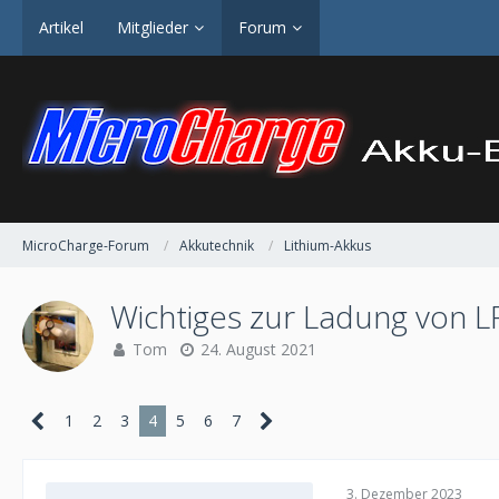
Artikel
Mitglieder
Forum
MicroCharge-Forum
Akkutechnik
Lithium-Akkus
Wichtiges zur Ladung von L
Tom
24. August 2021
1
2
3
4
5
6
7
3. Dezember 2023