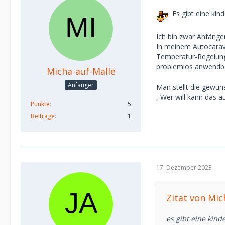
Es gibt eine kin
Ich bin zwar Anfänge
In meinem Autocarava
Temperatur-Regelung
problemlos anwendbar
Micha-auf-Malle
Anfänger
Man stellt die gewün
, Wer will kann das 
Punkte
5
Beiträge
1
17. Dezember 2023
Zitat von Mic
es gibt eine kind