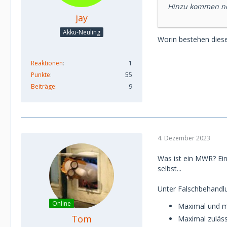
Hinzu kommen no
jay
Akku-Neuling
Worin bestehen dies
Reaktionen
1
Punkte
55
Beiträge
9
4. Dezember 2023
Was ist ein MWR? Ein
selbst...
Unter Falschbehandlu
Online
Maximal und m
Tom
Maximal zuläss