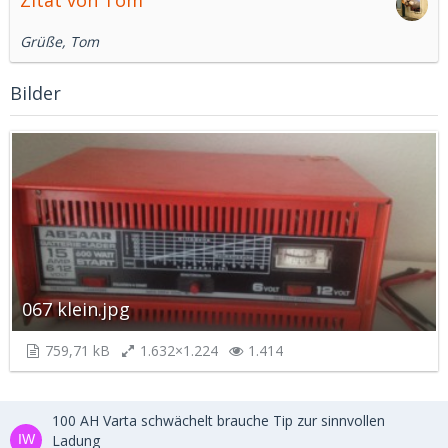
Zitat von Tom
Grüße, Tom
Bilder
067 klein.jpg
759,71 kB
1.632×1.224
1.414
100 AH Varta schwächelt brauche Tip zur sinnvollen
Ladung