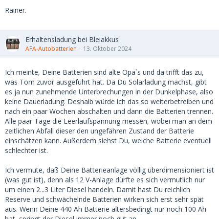
Rainer.
Erhaltensladung bei Bleiakkus
AFA-Autobatterien
13. Oktober 2024
Ich meinte, Deine Batterien sind alte Opa`s und da trifft das zu,
was Tom zuvor ausgeführt hat. Da Du Solarladung machst, gibt
es ja nun zunehmende Unterbrechungen in der Dunkelphase, also
keine Dauerladung. Deshalb würde ich das so weiterbetreiben und
nach ein paar Wochen abschalten und dann die Batterien trennen.
Alle paar Tage die Leerlaufspannung messen, wobei man an dem
zeitlichen Abfall dieser den ungefähren Zustand der Batterie
einschätzen kann. Außerdem siehst Du, welche Batterie eventuell
schlechter ist.
Ich vermute, daß Deine Batterieanlage völlig überdimensioniert ist
(was gut ist), denn als 12 V-Anlage dürfte es sich vermutlich nur
um einen 2...3 Liter Diesel handeln. Damit hast Du reichlich
Reserve und schwächelnde Batterien wirken sich erst sehr spät
aus. Wenn Deine 440 Ah Batterie altersbedingt nur noch 100 Ah
hat, springt der Diesel immer noch gut an.