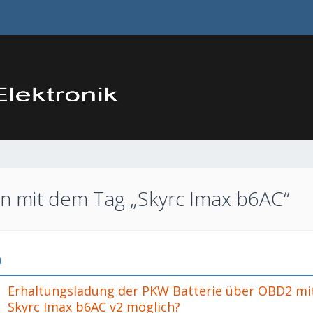
 mit dem Tag „Skyrc Imax b6AC“
a
Erhaltungsladung der PKW Batterie über OBD2 mi
Skyrc Imax b6AC v2 möglich?