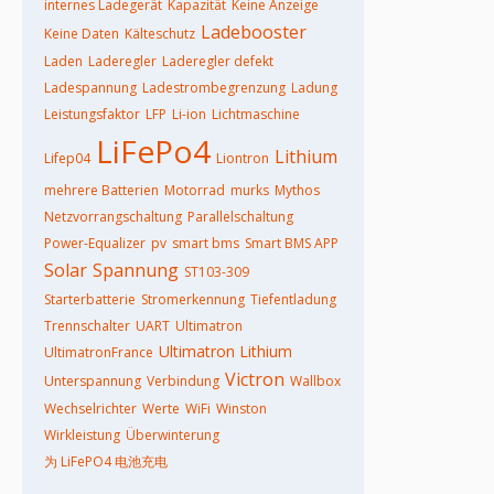
internes Ladegerät
Kapazität
Keine Anzeige
Ladebooster
Keine Daten
Kälteschutz
Laden
Laderegler
Laderegler defekt
Ladespannung
Ladestrombegrenzung
Ladung
Leistungsfaktor
LFP
Li-ion
Lichtmaschine
LiFePo4
Lithium
Lifep04
Liontron
mehrere Batterien
Motorrad
murks
Mythos
Netzvorrangschaltung
Parallelschaltung
Power-Equalizer
pv
smart bms
Smart BMS APP
Solar
Spannung
ST103-309
Starterbatterie
Stromerkennung
Tiefentladung
Trennschalter
UART
Ultimatron
Ultimatron Lithium
UltimatronFrance
Victron
Unterspannung
Verbindung
Wallbox
Wechselrichter
Werte
WiFi
Winston
Wirkleistung
Überwinterung
为 LiFePO4 电池充电