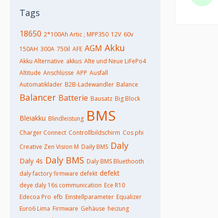
Tags
18650
2*100Ah Artic ; MPP350
12V
60v
Akku
AGM
150AH
300A
750il
AFE
Akku Alternative
akkus
Alte und Neue LiFePo4
Altitude
Anschlüsse
APP
Ausfall
Automatiklader
B2B-Ladewandler
Balance
Balancer
Batterie
Bausatz
Big Block
BMS
Bleiakku
Blindleistung
Charger Connect
Controllbildschirm
Cos phi
Daly
Creative Zen Vision M
Daily BMS
Daly BMS
Daly 4s
Daly BMS Bluethooth
defekt
daly factory firmware defekt
deye daly 16s communication
Ece R10
Edecoa Pro
efb
Einstellparameter
Equalizer
Euro6 Lima
Firmware
Gehäuse
heizung