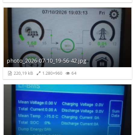
photo_2026-07-10_19-56-42.jpg
220,19 kB
1.280×960
64