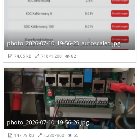
photo_2026-07-10_19-56-23_autoscaled.jpg
74,05 kB
716×1.200
82
photo_2026-07-10_19-56-26.jpg
147,79 kB
1.280×960
65