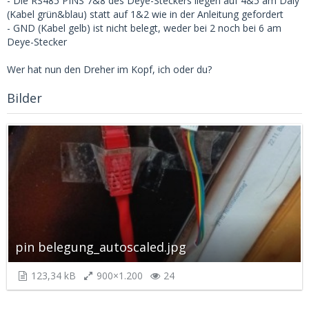
- Die RS485 PINS 7&8 des Deye-Steckers liegen auf 4&5 am Daly
(Kabel grün&blau) statt auf 1&2 wie in der Anleitung gefordert
- GND (Kabel gelb) ist nicht belegt, weder bei 2 noch bei 6 am
Deye-Stecker
Wer hat nun den Dreher im Kopf, ich oder du?
Bilder
pin belegung_autoscaled.jpg
123,34 kB
900×1.200
24