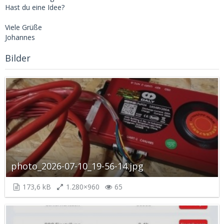
Hast du eine Idee?
Viele Grüße
Johannes
Bilder
photo_2026-07-10_19-56-14.jpg
173,6 kB
1.280×960
65