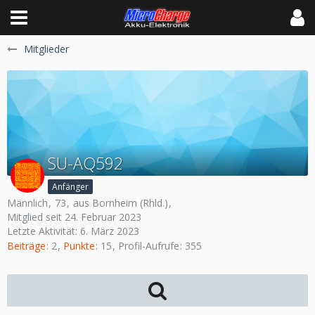
Mitglieder
SU-AQ592
Anfänger
Männlich
73
aus Bornheim (Rhld.)
Mitglied seit 24. Februar 2023
Letzte Aktivität:
6. März 2023
Beiträge
2
Punkte
15
Profil-Aufrufe
355